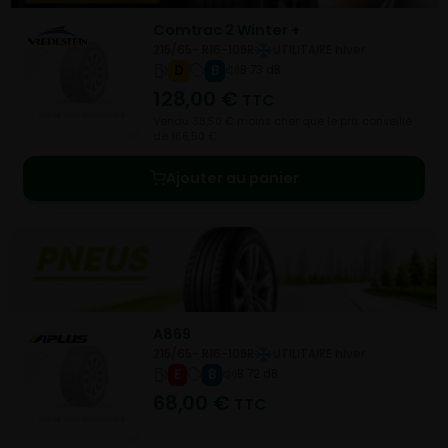
Comtrac 2 Winter +
215/65- R16-109R
UTILITAIRE hiver
D
B
B 73 dB
128,00
€
TTC
Vendu 38,50 € moins cher que le prix conseillé
de 166,50 €.
Ajouter au panier
A869
215/65- R16-109R
UTILITAIRE hiver
E
B
B 72 dB
68,00
€
TTC