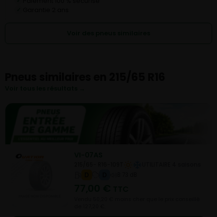
Paiement 100 % sécurisé
✓
Garantie 2 ans
✓
Voir des pneus similaires
Pneus similaires en 215/65 R16
Voir tous les résultats →
VI-07AS
215/65- R16-109T
UTILITAIRE 4 saisons
D
D
B 73 dB
77,00
€
TTC
Vendu 50,20 € moins cher que le prix conseillé
de 127,20 €.