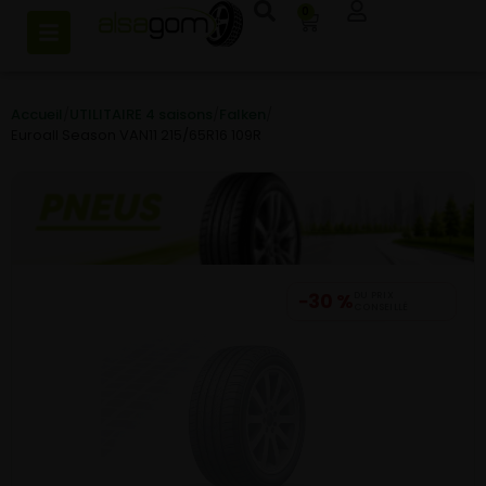
0
Accueil
/
UTILITAIRE 4 saisons
/
Falken
/
Euroall Season VAN11 215/65R16 109R
−30 %
DU PRIX
CONSEILLÉ