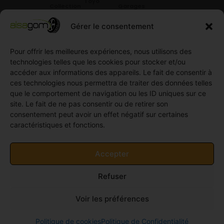
Toyo
Collection
Garages
Compétition
Néolin
partenaires
Gérer le consentement
Pneus
Linglong
Demande
Collection
de devis
Pour offrir les meilleures expériences, nous utilisons des
standard
Demande
technologies telles que les cookies pour stocker et/ou
Pneus
de
accéder aux informations des appareils. Le fait de consentir à
Semi
partenariat
ces technologies nous permettra de traiter des données telles
slick
Ouvrir un
que le comportement de navigation ou les ID uniques sur ce
Pneus
compte
site. Le fait de ne pas consentir ou de retirer son
Utilitaire
professionnel
consentement peut avoir un effet négatif sur certaines
4
caractéristiques et fonctions.
Offres
saisons
d’emploi
Pneus
Politique
Accepter
Utilitaire
de
été
cookies
Refuser
Pneus
(UE)
Utilitaire
Voir les préférences
Hiver
© 2011-2026 Alsagom - Tous droits réservés -
Site
Politique de cookies
Politique de Confidentialité