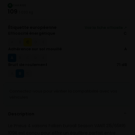
CHARGE
4
109
1 030 kg
Étiquette européenne
Voir la fiche officielle ↗
Efficacité énergétique
C
C
A
B
D
E
Adhérence sur sol mouillé
A
A
B
C
D
E
Bruit de roulement
71 dB
B
A
C
Connectez-vous pour vérifier la compatibilité avec vos
véhicules
Description
⌄
Le Pneus 4 saisons Falken Euroall Season VAN11 215/65R16
109R est conçu pour offrir un équilibre parfait entre