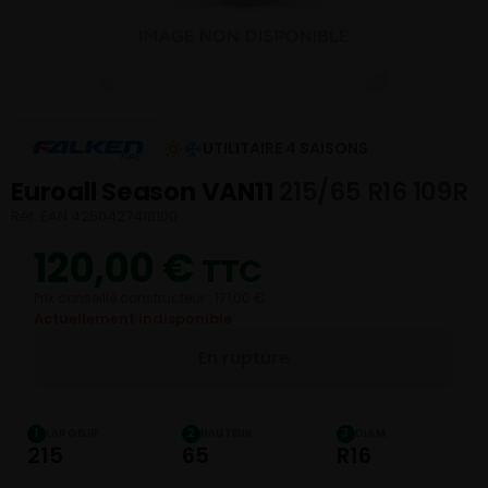
UTILITAIRE 4 SAISONS
Euroall Season VAN11
215/65 R16 109R
Réf. EAN 4250427418100
120,00
€
TTC
Prix conseillé constructeur : 171,00 €
Actuellement indisponible
En rupture
LARGEUR
HAUTEUR
DIAM.
1
2
3
215
65
R16