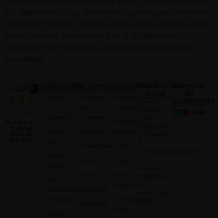
Merci de contacter le centre pour toutes prestations
sur des véhicules ou dimensions spécifiques (Hummer,
Dodgeram, Ferrari, Porsche, jante à cercle, jante avec
écrou central, pneus ultra bas…) qui peuvent
nécessiter un outillage ou un temps d’intervention
spécifique.
Catégories
Marques
Informations
Contactez-
Moyens
nous
de
Pneus
Toutes
Politique de
paiements
Vous
4
les
Confidentialité
pouvez
Saisons
marques
nous
Mentions
Noté 4,9 /
contacter
5 avec
Pneus
Michelin
légales
plus de
par email
60 avis
Été
à:
Goodyear
CGV
contact@alsagom.fr
Pneus
Pirelli
CGR
Hiver
ou par
Kleber
Notre
téléphone
Nos
au
atelier
Chaussettes
Hankook
+33 6 78 42
à Neige
Contactez
42 45
.
Dunloop
nous
Pneus