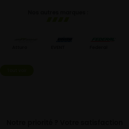
Nos autres marques :
GO
Atturo
EVENT
Federal
Tout voir
Notre priorité ? Votre satisfaction