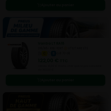
Ajouter au panier
Vantra LT RA18
215/65- R16-109T
UTILITAIRE ETE
C
B
B 70 dB
122,00
€
TTC
Vendu 41,00 € moins cher que le prix conseillé
de 163,00 €.
Ajouter au panier