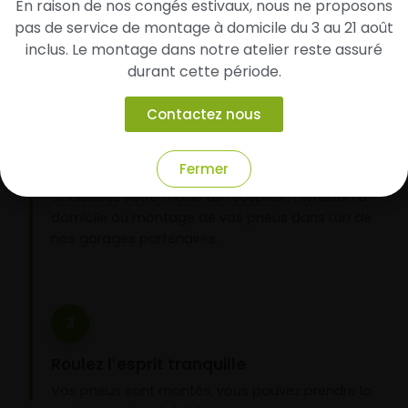
En raison de nos congés estivaux, nous ne proposons
d’identifier rapidement les modèles compatibles
avec votre véhicule.
pas de service de montage à domicile du 3 au 21 août
inclus. Le montage dans notre atelier reste assuré
durant cette période.
2
Contactez nous
Faites-les livrer chez vous ou monter en
Fermer
garage partenaire
Choisissez votre mode de réception : livraison à
domicile ou montage de vos pneus dans l’un de
nos garages partenaires.
3
Roulez l’esprit tranquille
Vos pneus sont montés, vous pouvez prendre la