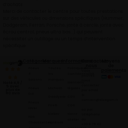
d’achats
Merci de contacter le centre pour toutes prestations
sur des véhicules ou dimensions spécifiques (Hummer,
Dodgeram, Ferrari, Porsche, jante à cercle, jante avec
écrou central, pneus ultra bas…) qui peuvent
nécessiter un outillage ou un temps d’intervention
spécifique.
Catégories
Marques
Informations
Contactez-
Moyens
nous
de
Pneus
Toutes
Politique de
paiements
Vous
4
les
Confidentialité
pouvez
Saisons
marques
nous
Mentions
Noté 4,9 /
contacter
5 avec
Pneus
Michelin
légales
plus de
par email
60 avis
Été
à:
Goodyear
CGV
contact@alsagom.fr
Pneus
Pirelli
CGR
Hiver
ou par
Kleber
Notre
téléphone
Nos
au
atelier
Chaussettes
Hankook
+33 6 78 42