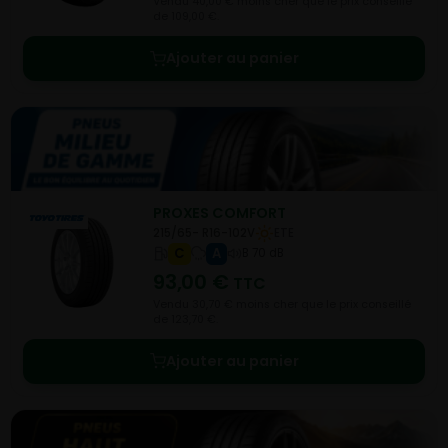
Vendu 40,00 € moins cher que le prix conseillé
de 109,00 €.
Ajouter au panier
PROXES COMFORT
215/65- R16-102V
ETE
C
A
B 70 dB
93,00
€
TTC
Vendu 30,70 € moins cher que le prix conseillé
de 123,70 €.
Ajouter au panier