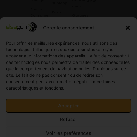
à Neige
Contactez
42 45
.
Dunloop
nous
Pneus
Toyo
Collection
Garages
Compétition
Néolin
partenaires
Gérer le consentement
Pneus
Linglong
Demande
Collection
de devis
Pour offrir les meilleures expériences, nous utilisons des
standard
Demande
technologies telles que les cookies pour stocker et/ou
Pneus
de
accéder aux informations des appareils. Le fait de consentir à
Semi
partenariat
ces technologies nous permettra de traiter des données telles
slick
Ouvrir un
que le comportement de navigation ou les ID uniques sur ce
Pneus
compte
site. Le fait de ne pas consentir ou de retirer son
Utilitaire
professionnel
consentement peut avoir un effet négatif sur certaines
4
caractéristiques et fonctions.
Offres
saisons
d’emploi
Pneus
Politique
Accepter
Utilitaire
de
été
cookies
Refuser
Pneus
(UE)
Utilitaire
Voir les préférences
Hiver