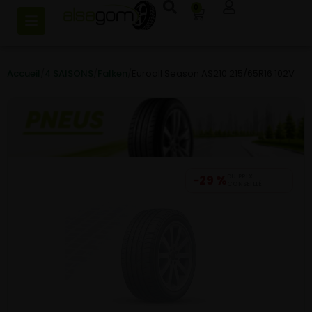
0
Accueil
/
4 SAISONS
/
Falken
/
Euroall Season AS210 215/65R16 102V
−29 %
DU PRIX
CONSEILLÉ