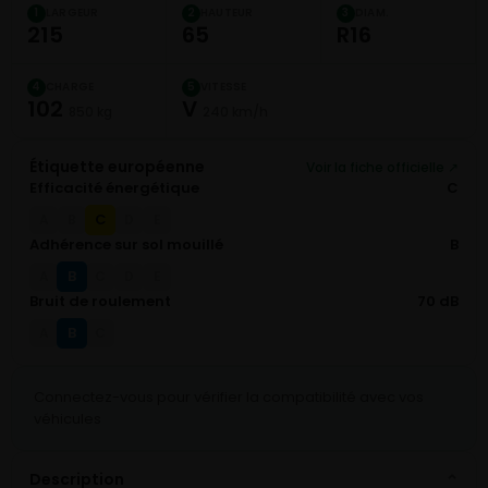
LARGEUR
HAUTEUR
DIAM.
1
2
3
215
65
R16
CHARGE
VITESSE
4
5
102
V
850 kg
240 km/h
Étiquette européenne
Voir la fiche officielle ↗
Efficacité énergétique
C
C
A
B
D
E
Adhérence sur sol mouillé
B
B
A
C
D
E
Bruit de roulement
70 dB
B
A
C
Connectez-vous pour vérifier la compatibilité avec vos
véhicules
Description
⌄