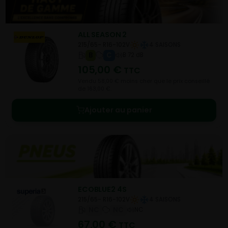
ALL SEASON 2
215/65- R16-102V
4 SAISONS
B
C
B 72 dB
105,00
€
TTC
Vendu 58,00 € moins cher que le prix conseillé
de 163,00 €.
Ajouter au panier
ECOBLUE2 4S
215/65- R16-102V
4 SAISONS
NC
NC
NC
67,00
€
TTC