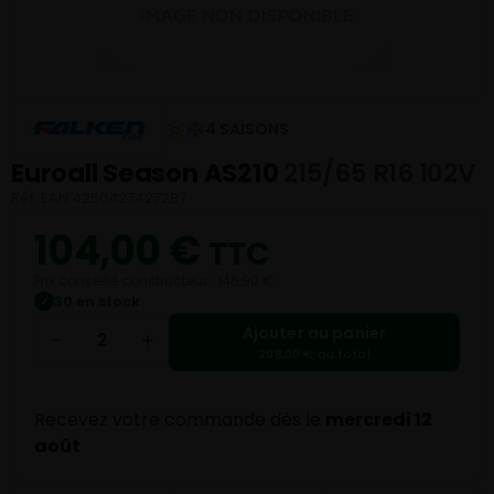
4 SAISONS
Euroall Season AS210
215/65 R16 102V
Réf. EAN 4250427427287
104,00
€
TTC
Prix conseillé constructeur : 146,90 €
30 en stock
✓
Ajouter au panier
−
+
208,00 € au total
Recevez votre commande dès le
mercredi 12
août