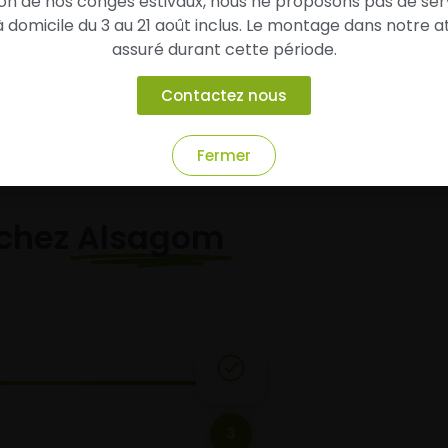
son de nos congés estivaux, nous ne proposons pas de ser
domicile du 3 au 21 août inclus. Le montage dans notre at
Ajouter au panier
Ajouter au panier
assuré durant cette période.
Contactez nous
Fermer
chez
Alsagom
3