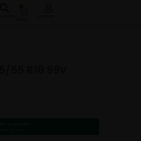
0
cherche
compte
Panier
5/55 R18 99V
ter au panier
,00 € au total