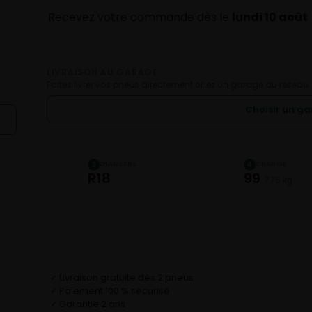
Recevez votre commande dès le
lundi 10 août
LIVRAISON AU GARAGE
Faites livrer vos pneus directement chez un garage du réseau.
Choisir un g
DIAMÈTRE
CHARGE
3
4
R18
99
775 kg
Livraison gratuite dès 2 pneus
✓
Paiement 100 % sécurisé
✓
Garantie 2 ans
✓