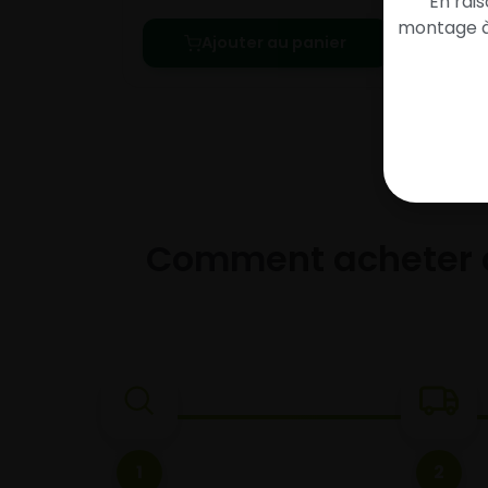
En rai
montage à 
Ajouter au panier
Comment acheter 
1
2