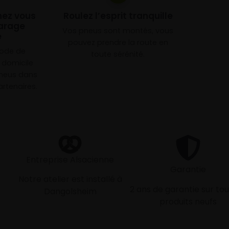
chez vous
Roulez l’esprit tranquille
arage
Vos pneus sont montés, vous
e
pouvez prendre la route en
mode de
toute sérénité.
à domicile
neus dans
rtenaires.
Entreprise Alsacienne
Garantie
Notre atelier est installé à
2 ans de garantie sur tou
Dangolsheim
produits neufs