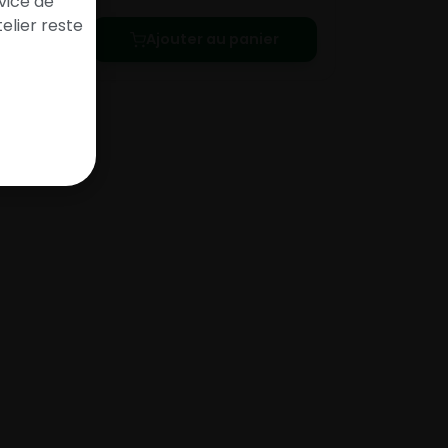
vice de
elier reste
Ajouter au panier