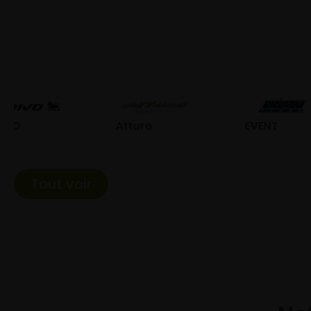
Atturo
EVENT
Fed
Tout voir