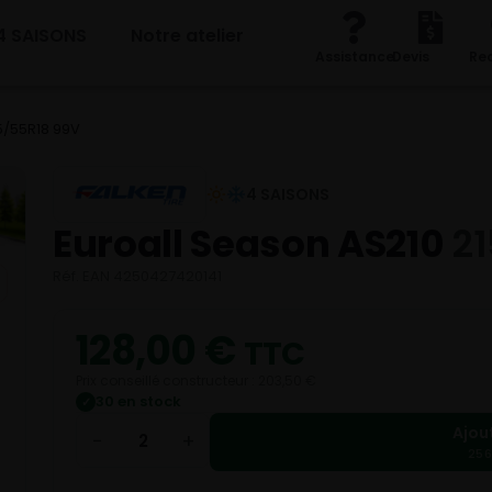
4 SAISONS
Notre atelier
Assistance
Devis
Re
5/55R18 99V
4 SAISONS
Euroall Season AS210
21
Réf. EAN 4250427420141
128,00
€
TTC
Prix conseillé constructeur : 203,50 €
30 en stock
✓
Ajou
−
+
256