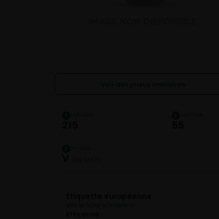
Voir des pneus similaires
LARGEUR
HAUTEUR
1
2
215
55
VITESSE
5
V
240 km/h
Étiquette européenne
Voir la fiche officielle ↗
Efficacité