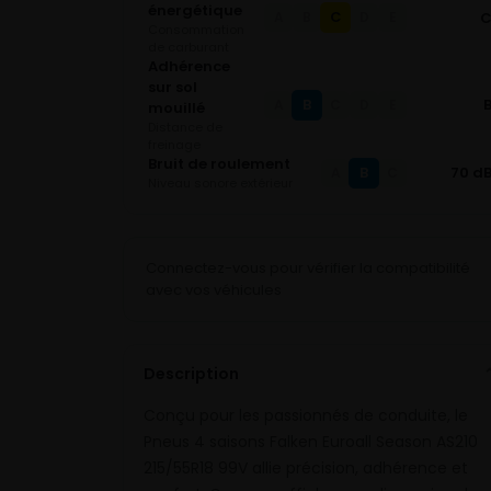
énergétique
C
A
B
D
E
Consommation
de carburant
Adhérence
sur sol
B
A
C
D
E
mouillé
Distance de
freinage
Bruit de roulement
B
70 d
A
C
Niveau sonore extérieur
Connectez-vous pour vérifier la compatibilité
avec vos véhicules
Description
Conçu pour les passionnés de conduite, le
Pneus 4 saisons Falken Euroall Season AS210
215/55R18 99V allie précision, adhérence et