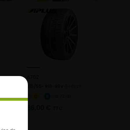
A702
215/55- R18-99V
HIVER
B 72 dB
C
B
66,00
€
TTC