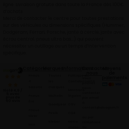
ligne. Livraison gratuite dans toute la France dès 100€
d’achats
Merci de contacter le centre pour toutes prestations
sur des véhicules ou dimensions spécifiques (Hummer,
Dodgeram, Ferrari, Porsche, jante à cercle, jante avec
écrou central, pneus ultra bas…) qui peuvent
nécessiter un outillage ou un temps d’intervention
spécifique.
Catégories
Marques
Informations
Contactez-
Moyens
nous
de
Pneus
Toutes
Politique de
paiements
Vous
4
les
Confidentialité
pouvez
Saisons
marques
nous
Mentions
Noté 4,9 /
contacter
5 avec
Pneus
Michelin
légales
plus de
par email
60 avis
Été
à:
Goodyear
CGV
contact@alsagom.fr
Pneus
Pirelli
CGR
Hiver
ou par
Kleber
Notre
téléphone
Nos
au
atelier