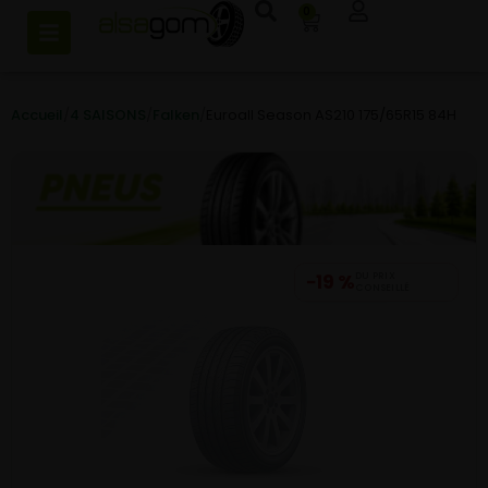
0
Accueil
/
4 SAISONS
/
Falken
/
Euroall Season AS210 175/65R15 84H
−19 %
DU PRIX
CONSEILLÉ