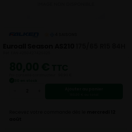
4 SAISONS
Euroall Season AS210
175/65 R15 84H
Réf. EAN 4250427420325
80,00
€
TTC
Prix conseillé constructeur : 98,90 €
30 en stock
✓
Ajouter au panier
−
+
160,00 € au total
Recevez votre commande dès le
mercredi 12
août