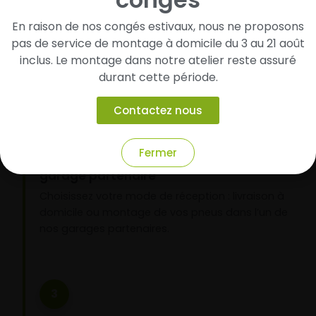
pneus
En raison de nos congés estivaux, nous ne proposons
Renseignez les dimensions de vos pneus afin
pas de service de montage à domicile du 3 au 21 août
d’identifier rapidement les modèles compatibles
inclus. Le montage dans notre atelier reste assuré
avec votre véhicule.
durant cette période.
Contactez nous
2
Fermer
Faites-les livrer chez vous ou monter en
garage partenaire
Choisissez votre mode de réception : livraison à
domicile ou montage de vos pneus dans l’un de
nos garages partenaires.
3