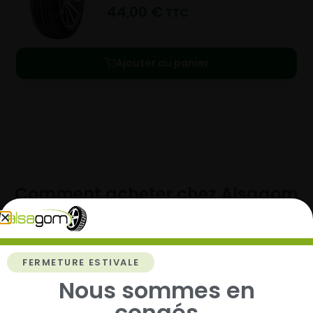
44,00
€
TTC
Ajouter au panier
Comment acheter chez
Alsagom
FERMETURE ESTIVALE
1
Nous sommes en
congés
Cherchez et trouvez votre modèle de