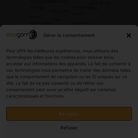
Chaussettes
Hankook
+33 6 78 42
à Neige
Contactez
42 45
.
Dunloop
nous
Pneus
Toyo
Collection
Garages
Compétition
Néolin
partenaires
Gérer le consentement
Pneus
Linglong
Demande
Collection
de devis
Pour offrir les meilleures expériences, nous utilisons des
standard
Demande
technologies telles que les cookies pour stocker et/ou
Pneus
de
accéder aux informations des appareils. Le fait de consentir à
Semi
partenariat
ces technologies nous permettra de traiter des données telles
slick
Ouvrir un
que le comportement de navigation ou les ID uniques sur ce
Pneus
compte
site. Le fait de ne pas consentir ou de retirer son
Utilitaire
professionnel
consentement peut avoir un effet négatif sur certaines
4
caractéristiques et fonctions.
Offres
saisons
d’emploi
Pneus
Politique
Accepter
Utilitaire
de
été
cookies
Refuser
Pneus
(UE)
Utilitaire