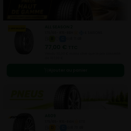
ALL SEASON 2
175/65- R15-88H
4 SAISONS
B
C
B 71 dB
77,00
€
TTC
Vendu 30,00 € moins cher que le prix conseillé
de 107,00 €.
Ajouter au panier
A609
175/65- R15-84H
ETE
D
C
B 70 dB