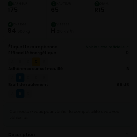
LARGEUR
HAUTEUR
DIAM.
1
2
3
175
65
R15
CHARGE
VITESSE
4
5
84
H
500 kg
210 km/h
Étiquette européenne
Voir la fiche officielle ↗
Efficacité énergétique
D
D
A
B
C
E
Adhérence sur sol mouillé
B
B
A
C
D
E
Bruit de roulement
69 dB
B
A
C
Connectez-vous pour vérifier la compatibilité avec vos
véhicules
Description
⌄