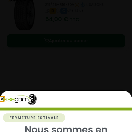
215/45- R16-90V
4 SAISONS
D
C
B 72 dB
54,00
€
TTC
Ajouter au panier
Comment acheter chez
Alsagom
FERMETURE ESTIVALE
Nous sommes en
1