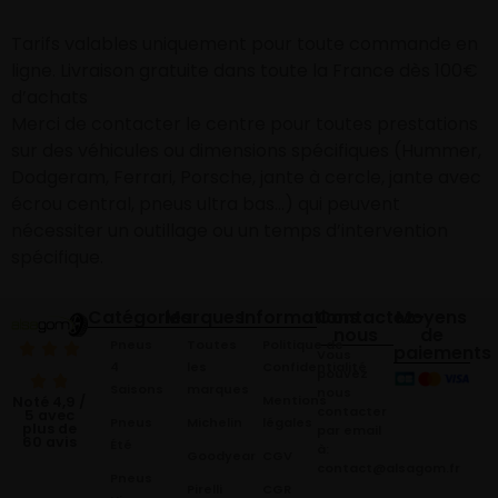
Tarifs valables uniquement pour toute commande en
ligne. Livraison gratuite dans toute la France dès 100€
d’achats
Merci de contacter le centre pour toutes prestations
sur des véhicules ou dimensions spécifiques (Hummer,
Dodgeram, Ferrari, Porsche, jante à cercle, jante avec
écrou central, pneus ultra bas…) qui peuvent
nécessiter un outillage ou un temps d’intervention
spécifique.
Catégories
Marques
Informations
Contactez-
Moyens
nous
de
Pneus
Toutes
Politique de
paiements
Vous
4
les
Confidentialité
pouvez
Saisons
marques
nous
Mentions
Noté 4,9 /
contacter
5 avec
Pneus
Michelin
légales
plus de
par email
60 avis
Été
à:
Goodyear
CGV
contact@alsagom.fr
Pneus
Pirelli
CGR