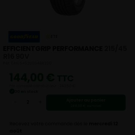
ETE
EFFICIENTGRIP PERFORMANCE
215/45
R16 90V
Réf. EAN 5452000488220
144,00
€
TTC
Prix conseillé constructeur : 243,50 €
30 en stock
✓
Ajouter au panier
−
+
288,00 € au total
Recevez votre commande dès le
mercredi 12
août