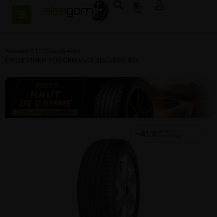
0
Accueil
/
ETE
/
Goodyear
/
EFFICIENTGRIP PERFORMANCE 215/45R16 90V
−41 %
DU PRIX
CONSEILLÉ