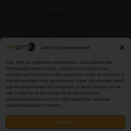
Hiver
ou par
Kleber
Notre
téléphone
Nos
au
atelier
Chaussettes
Hankook
+33 6 78 42
à Neige
Contactez
42 45
.
Dunloop
nous
Pneus
Toyo
Collection
Garages
Compétition
Néolin
partenaires
Gérer le consentement
Pneus
Linglong
Demande
Collection
de devis
Pour offrir les meilleures expériences, nous utilisons des
standard
Demande
technologies telles que les cookies pour stocker et/ou
Pneus
de
accéder aux informations des appareils. Le fait de consentir à
Semi
partenariat
ces technologies nous permettra de traiter des données telles
slick
Ouvrir un
que le comportement de navigation ou les ID uniques sur ce
Pneus
compte
site. Le fait de ne pas consentir ou de retirer son
Utilitaire
professionnel
consentement peut avoir un effet négatif sur certaines
4
caractéristiques et fonctions.
Offres
saisons
d’emploi
Pneus
Politique
Accepter
Utilitaire
de
été