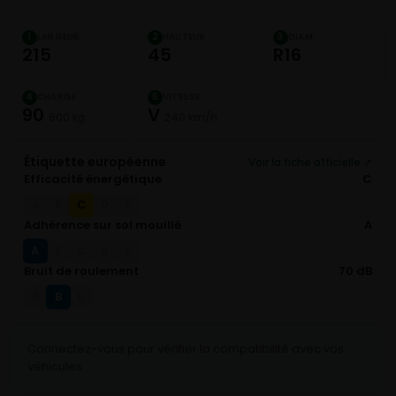
LARGEUR
HAUTEUR
DIAM.
1
2
3
215
45
R16
CHARGE
VITESSE
4
5
90
V
600 kg
240 km/h
Étiquette européenne
Voir la fiche officielle ↗
Efficacité énergétique
C
C
A
B
D
E
Adhérence sur sol mouillé
A
A
B
C
D
E
Bruit de roulement
70 dB
B
A
C
Connectez-vous pour vérifier la compatibilité avec vos
véhicules