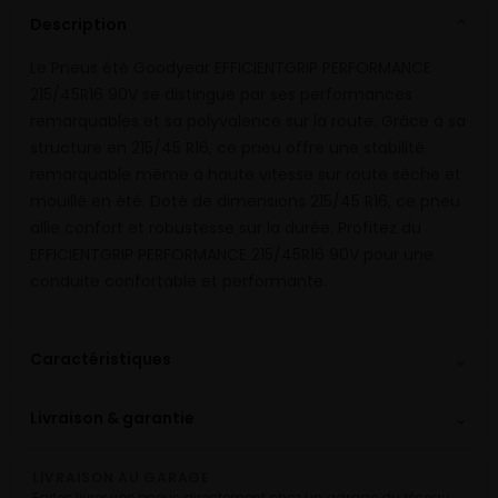
Description
⌄
Le Pneus été Goodyear EFFICIENTGRIP PERFORMANCE
215/45R16 90V se distingue par ses performances
remarquables et sa polyvalence sur la route. Grâce à sa
structure en 215/45 R16, ce pneu offre une stabilité
remarquable même à haute vitesse sur route sèche et
mouillé en été. Doté de dimensions 215/45 R16, ce pneu
allie confort et robustesse sur la durée. Profitez du
EFFICIENTGRIP PERFORMANCE 215/45R16 90V pour une
conduite confortable et performante.
⌄
Caractéristiques
⌄
Livraison & garantie
LIVRAISON AU GARAGE
Faites livrer vos pneus directement chez un garage du réseau.