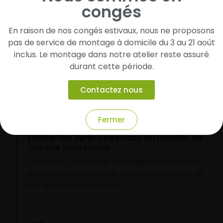
congés
Cherchez et trouvez votre modèle de
En raison de nos congés estivaux, nous ne proposons
pneus
pas de service de montage à domicile du 3 au 21 août
Renseignez les dimensions de vos pneus afin
inclus. Le montage dans notre atelier reste assuré
d’identifier rapidement les modèles compatibles
durant cette période.
avec votre véhicule.
Contactez nous
2
Fermer
Faites-les livrer chez vous ou monter en
garage partenaire
Choisissez votre mode de réception : livraison à
domicile ou montage de vos pneus dans l’un de
nos garages partenaires.