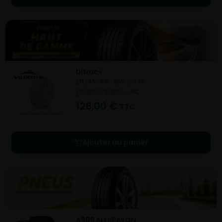
Ultrac+
215/45- R16-90V
ETE
NC
NC
NC
126,00
€
TTC
Ajouter au panier
A909 ALLSEASON