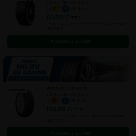
215/45- R16-90V
ETE
C
B
B 72 dB
60,00
€
TTC
Vendu 34,10 € moins cher que le prix conseillé
de 94,10 €.
Ajouter au panier
PROXES COMFORT
215/45- R16-90V
ETE
D
A
B 70 dB
106,00
€
TTC
Vendu 35,20 € moins cher que le prix conseillé
de 141,20 €.
Ajouter au panier