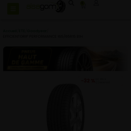
0
Accueil
/
ETE
/
Goodyear
/
EFFICIENTGRIP PERFORMANCE 165/65R15 81H
−32 %
DU PRIX
CONSEILLÉ