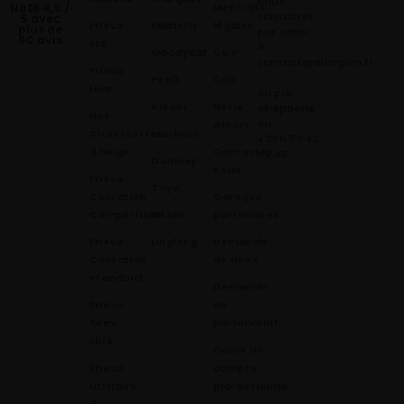
nous
Mentions
Noté 4,9 /
contacter
5 avec
Pneus
Michelin
légales
plus de
par email
60 avis
Été
à:
Goodyear
CGV
contact@alsagom.fr
Pneus
Pirelli
CGR
Hiver
ou par
Kleber
Notre
téléphone
Nos
au
atelier
Chaussettes
Hankook
+33 6 78 42
à Neige
Contactez
42 45
.
Dunloop
nous
Pneus
Toyo
Collection
Garages
Compétition
Néolin
partenaires
Pneus
Linglong
Demande
Collection
de devis
standard
Demande
Pneus
de
Semi
partenariat
slick
Ouvrir un
Pneus
compte
Utilitaire
professionnel
4