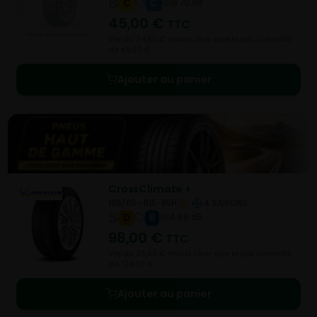
C
C
B 70 dB
45,00
€
TTC
Vendu 24,60 € moins cher que le prix conseillé
de 69,60 €.
Ajouter au panier
CrossClimate +
165/65- R15-85H
4 SAISONS
D
B
A 68 dB
98,00
€
TTC
Vendu 26,00 € moins cher que le prix conseillé
de 124,00 €.
Ajouter au panier