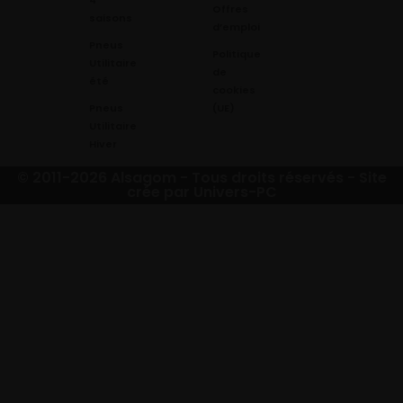
Offres
saisons
d’emploi
Pneus
Politique
Utilitaire
de
été
cookies
Pneus
(UE)
Utilitaire
Hiver
© 2011-2026 Alsagom - Tous droits réservés -
Site
crée par Univers-PC