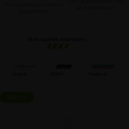
2 ans de garantie sur tous
Notre atelier est installé à
les produits neufs
Dangolsheim
Nos autres marques :
GO
Atturo
EVENT
Federal
Tout voir