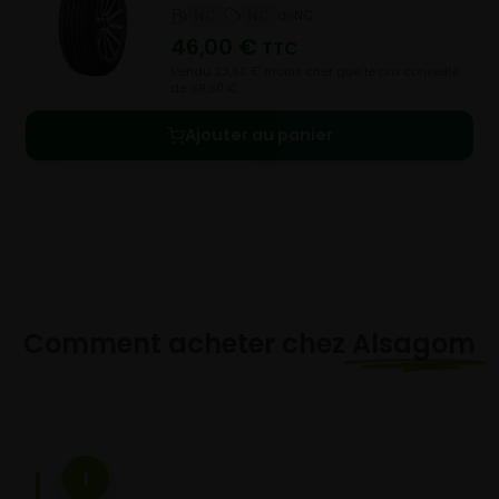
NC
NC
NC
46,00
€
TTC
Vendu 23,60 € moins cher que le prix conseillé
de 69,60 €.
Ajouter au panier
Comment acheter chez
Alsagom
1