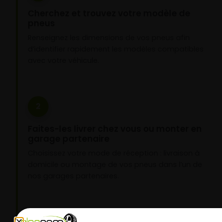
Cherchez et trouvez votre modèle de
pneus
Renseignez les dimensions de vos pneus afin
d’identifier rapidement les modèles compatibles
avec votre véhicule.
2
Faites-les livrer chez vous ou monter en
garage partenaire
Choisissez votre mode de réception : livraison à
domicile ou montage de vos pneus dans l’un de
nos garages partenaires.
3