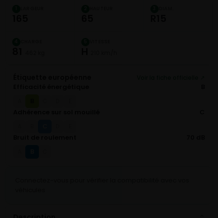
LARGEUR
HAUTEUR
DIAM.
1
2
3
165
65
R15
CHARGE
VITESSE
4
5
81
H
462 kg
210 km/h
Étiquette européenne
Voir la fiche officielle ↗
Efficacité énergétique
B
B
A
C
D
E
Adhérence sur sol mouillé
C
C
A
B
D
E
Bruit de roulement
70 dB
B
A
C
Connectez-vous pour vérifier la compatibilité avec vos
véhicules
Description
⌄