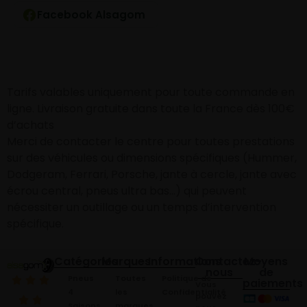
Facebook Alsagom
Tarifs valables uniquement pour toute commande en
ligne. Livraison gratuite dans toute la France dès 100€
d’achats
Merci de contacter le centre pour toutes prestations
sur des véhicules ou dimensions spécifiques (Hummer,
Dodgeram, Ferrari, Porsche, jante à cercle, jante avec
écrou central, pneus ultra bas…) qui peuvent
nécessiter un outillage ou un temps d’intervention
spécifique.
Catégories
Marques
Informations
Contactez-
Moyens
nous
de
Pneus
Toutes
Politique de
paiements
Vous
4
les
Confidentialité
pouvez
Saisons
marques