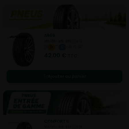
A609
165/65- R15-81H
ETE
D
C
B 70 dB
42,00
€
TTC
Ajouter au panier
COMFORT II
165/65- R15-81H
ETE