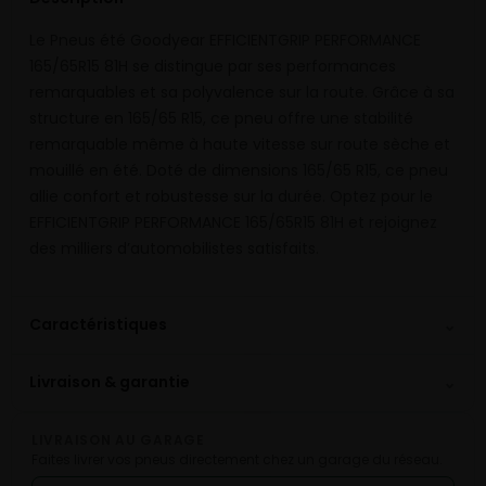
Le Pneus été Goodyear EFFICIENTGRIP PERFORMANCE
165/65R15 81H se distingue par ses performances
remarquables et sa polyvalence sur la route. Grâce à sa
structure en 165/65 R15, ce pneu offre une stabilité
remarquable même à haute vitesse sur route sèche et
mouillé en été. Doté de dimensions 165/65 R15, ce pneu
allie confort et robustesse sur la durée. Optez pour le
EFFICIENTGRIP PERFORMANCE 165/65R15 81H et rejoignez
des milliers d’automobilistes satisfaits.
⌄
Caractéristiques
⌄
Livraison & garantie
LIVRAISON AU GARAGE
Faites livrer vos pneus directement chez un garage du réseau.