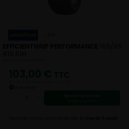
ETE
EFFICIENTGRIP PERFORMANCE
165/65
R15 81H
Réf. EAN 4038526417817
103,00
€
TTC
Prix conseillé constructeur : 151,00 €
12 en stock
✓
Ajouter au panier
−
+
206,00 € au total
Recevez votre commande dès le
mardi 11 août