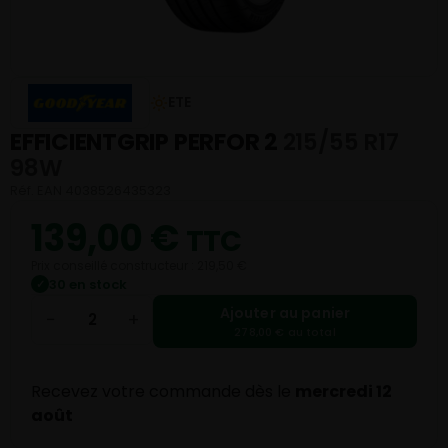
ETE
EFFICIENTGRIP PERFOR 2
215/55 R17
98W
Réf. EAN 4038526435323
139,00
€
TTC
Prix conseillé constructeur : 219,50 €
30 en stock
✓
Ajouter au panier
−
+
278,00 € au total
Recevez votre commande dès le
mercredi 12
août