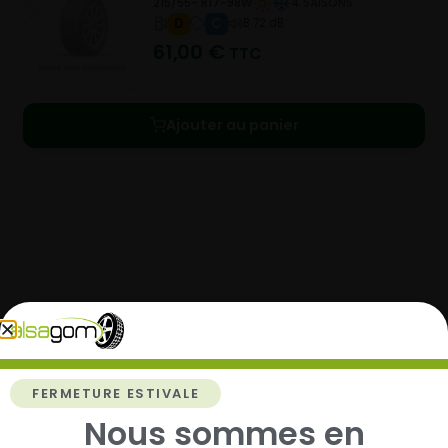
215/55- R17-98W
4 SAISONS
D
C
B 72 dB
61,00
€
TTC
Ajouter au panier
Comment acheter chez
Alsagom
FERMETURE ESTIVALE
Nous sommes en
1