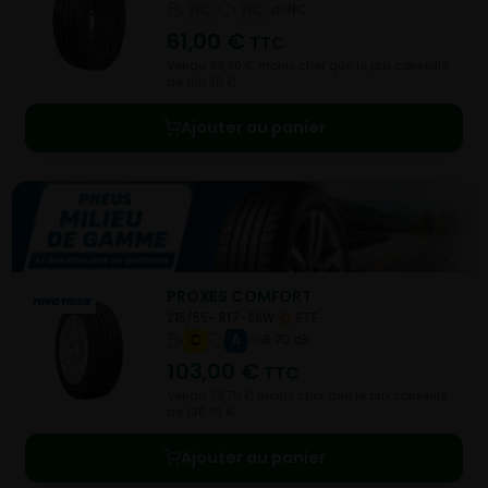
NC
NC
NC
61,00
€
TTC
Vendu 39,30 € moins cher que le prix conseillé
de 100,30 €.
Ajouter au panier
PROXES COMFORT
215/55- R17-98W
ETE
C
A
B 70 dB
103,00
€
TTC
Vendu 33,70 € moins cher que le prix conseillé
de 136,70 €.
Ajouter au panier