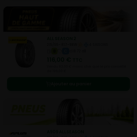
ALL SEASON 2
215/55- R17-98W
4 SAISONS
B
C
B 72 dB
116,00
€
TTC
Vendu 83,00 € moins cher que le prix conseillé
de 199,00 €.
Ajouter au panier
A909 ALLSEASON