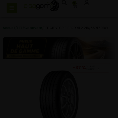
0
Accueil
/
ETE
/
Goodyear
/
EFFICIENTGRIP PERFOR 2 215/55R17 98W
−37 %
DU PRIX
CONSEILLÉ