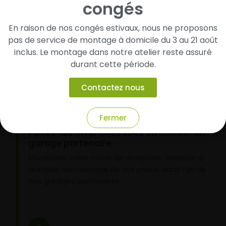
congés
Cherchez et trouvez votre modèle de
pneus
En raison de nos congés estivaux, nous ne proposons
pas de service de montage à domicile du 3 au 21 août
Renseignez les dimensions de vos pneus afin
inclus. Le montage dans notre atelier reste assuré
d’identifier rapidement les modèles compatibles
avec votre véhicule.
durant cette période.
Contactez nous
2
Fermer
Faites-les livrer chez vous ou monter en
garage partenaire
Choisissez votre mode de réception : livraison à
domicile ou montage de vos pneus dans l’un de
nos garages partenaires.