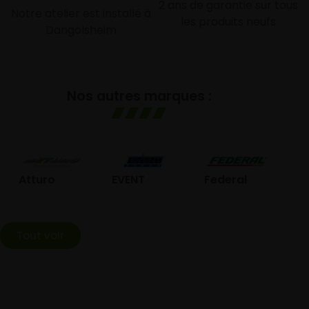
2 ans de garantie sur tous
Notre atelier est installé à
les produits neufs
Dangolsheim
Nos autres marques :
GO
Atturo
EVENT
Federal
Tout voir