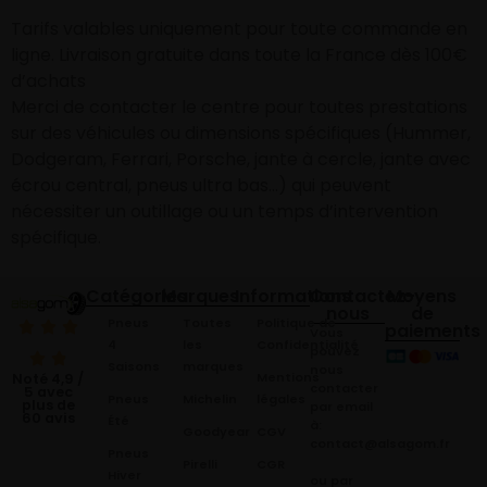
Tarifs valables uniquement pour toute commande en
ligne. Livraison gratuite dans toute la France dès 100€
d’achats
Merci de contacter le centre pour toutes prestations
sur des véhicules ou dimensions spécifiques (Hummer,
Dodgeram, Ferrari, Porsche, jante à cercle, jante avec
écrou central, pneus ultra bas…) qui peuvent
nécessiter un outillage ou un temps d’intervention
spécifique.
Catégories
Marques
Informations
Contactez-
Moyens
nous
de
Pneus
Toutes
Politique de
paiements
Vous
4
les
Confidentialité
pouvez
Saisons
marques
nous
Mentions
Noté 4,9 /
contacter
5 avec
Pneus
Michelin
légales
plus de
par email
60 avis
Été
à:
Goodyear
CGV
contact@alsagom.fr
Pneus
Pirelli
CGR
Hiver
ou par