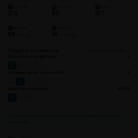
LARGEUR
HAUTEUR
DIAM.
1
2
3
215
55
R17
CHARGE
VITESSE
4
5
98
W
750 kg
270 km/h
Étiquette européenne
Voir la fiche officielle ↗
Efficacité énergétique
A
A
B
C
D
E
Adhérence sur sol mouillé
B
B
A
C
D
E
Bruit de roulement
69 dB
A
B
C
Connectez-vous pour vérifier la compatibilité avec vos
véhicules