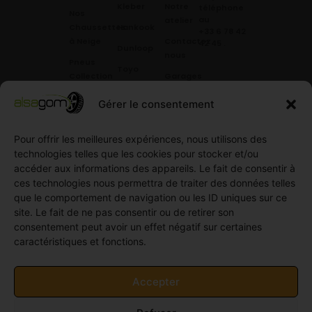
Kleber
Notre
téléphone
Nos
au
atelier
Chaussettes
Hankook
+33 6 78 42
à Neige
Contactez
42 45
.
Dunloop
nous
Pneus
Toyo
Collection
Garages
Compétition
Néolin
partenaires
Gérer le consentement
Pneus
Linglong
Demande
Collection
de devis
Pour offrir les meilleures expériences, nous utilisons des
standard
Demande
technologies telles que les cookies pour stocker et/ou
Pneus
de
accéder aux informations des appareils. Le fait de consentir à
Semi
partenariat
ces technologies nous permettra de traiter des données telles
slick
Ouvrir un
que le comportement de navigation ou les ID uniques sur ce
Pneus
compte
site. Le fait de ne pas consentir ou de retirer son
Utilitaire
professionnel
consentement peut avoir un effet négatif sur certaines
4
caractéristiques et fonctions.
Offres
saisons
d’emploi
Pneus
Politique
Accepter
Utilitaire
de
été
cookies