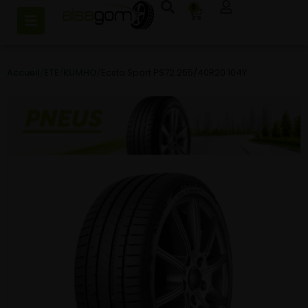
0
Accueil
/
ETE
/
KUMHO
/
Ecsta Sport PS72 255/40R20 104Y