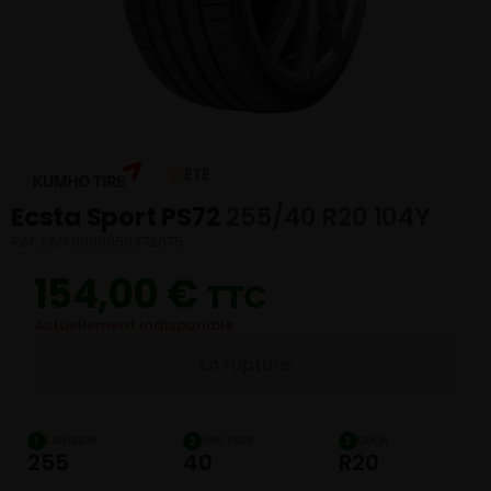
ETE
Ecsta Sport PS72
255/40 R20 104Y
Réf. EAN 8808956372675
154,00
€
TTC
Actuellement indisponible
En rupture
LARGEUR
HAUTEUR
DIAM.
1
2
3
255
40
R20