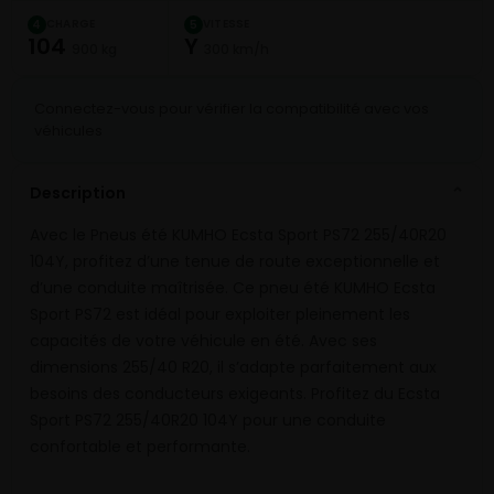
CHARGE
VITESSE
4
5
104
Y
900 kg
300 km/h
Connectez-vous pour vérifier la compatibilité avec vos
véhicules
Description
⌄
Avec le Pneus été KUMHO Ecsta Sport PS72 255/40R20
104Y, profitez d’une tenue de route exceptionnelle et
d’une conduite maîtrisée. Ce pneu été KUMHO Ecsta
Sport PS72 est idéal pour exploiter pleinement les
capacités de votre véhicule en été. Avec ses
dimensions 255/40 R20, il s’adapte parfaitement aux
besoins des conducteurs exigeants. Profitez du Ecsta
Sport PS72 255/40R20 104Y pour une conduite
confortable et performante.