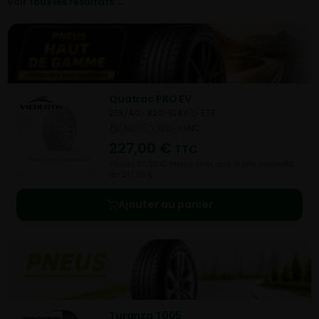
Voir tous les résultats →
Quatrac PRO EV
255/40- R20-104Y
ETE
NC
NC
NC
227,00
€
TTC
Vendu 90,00 € moins cher que le prix conseillé
de 317,00 €.
Ajouter au panier
Turanza T005