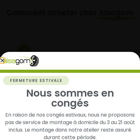
Comment acheter chez
Alsagom
1
Cherchez et trouvez votre modèle de
pneus
Renseignez les dimensions de vos pneus afin
FERMETURE ESTIVALE
d’identifier rapidement les modèles compatibles
Nous sommes en
avec votre véhicule.
congés
En raison de nos congés estivaux, nous ne proposons
pas de service de montage à domicile du 3 au 21 août
2
inclus. Le montage dans notre atelier reste assuré
durant cette période.
Faites-les livrer chez vous ou monter en