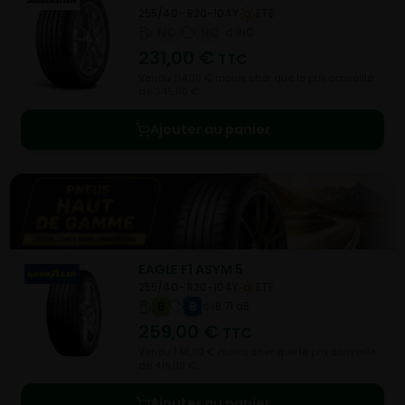
255/40- R20-104Y
ETE
NC
NC
NC
231,00
€
TTC
Vendu 114,00 € moins cher que le prix conseillé
de 345,00 €.
Ajouter au panier
EAGLE F1 ASYM 5
255/40- R20-104Y
ETE
B
B
B 71 dB
259,00
€
TTC
Vendu 148,00 € moins cher que le prix conseillé
de 416,00 €.
Ajouter au panier