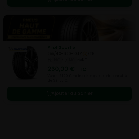
Pilot Sport 5
255/40- R20-104Y
ETE
NC
NC
NC
260,00
€
TTC
Vendu 61,00 € moins cher que le prix conseillé
de 321,00 €.
Ajouter au panier