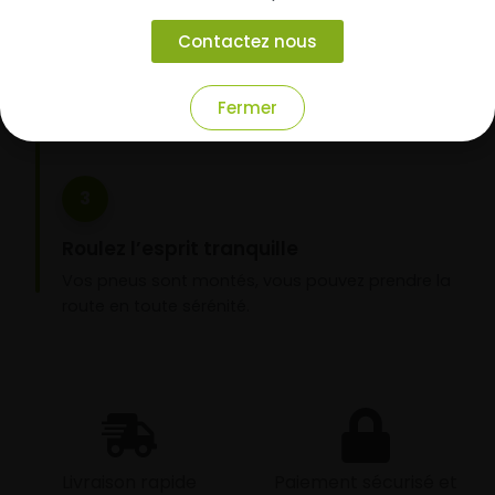
garage partenaire
Contactez nous
Choisissez votre mode de réception : livraison à
domicile ou montage de vos pneus dans l’un de
nos garages partenaires.
Fermer
3
Roulez l’esprit tranquille
Vos pneus sont montés, vous pouvez prendre la
route en toute sérénité.
Livraison rapide
Paiement sécurisé et