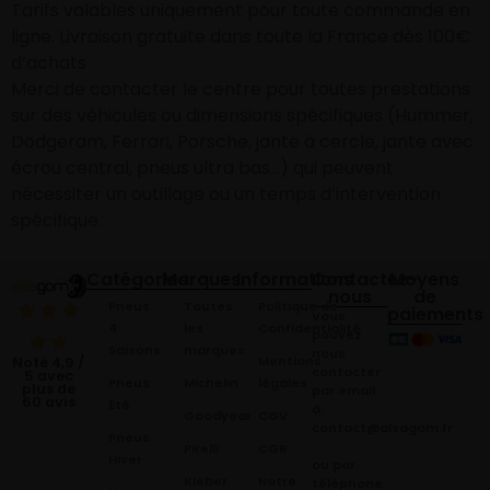
Tarifs valables uniquement pour toute commande en
ligne. Livraison gratuite dans toute la France dès 100€
d’achats
Merci de contacter le centre pour toutes prestations
sur des véhicules ou dimensions spécifiques (Hummer,
Dodgeram, Ferrari, Porsche, jante à cercle, jante avec
écrou central, pneus ultra bas…) qui peuvent
nécessiter un outillage ou un temps d’intervention
spécifique.
Catégories
Marques
Informations
Contactez-
Moyens
nous
de
Pneus
Toutes
Politique de
paiements
Vous
4
les
Confidentialité
pouvez
Saisons
marques
nous
Mentions
Noté 4,9 /
contacter
5 avec
Pneus
Michelin
légales
plus de
par email
60 avis
Été
à:
Goodyear
CGV
contact@alsagom.fr
Pneus
Pirelli
CGR
Hiver
ou par
Kleber
Notre
téléphone