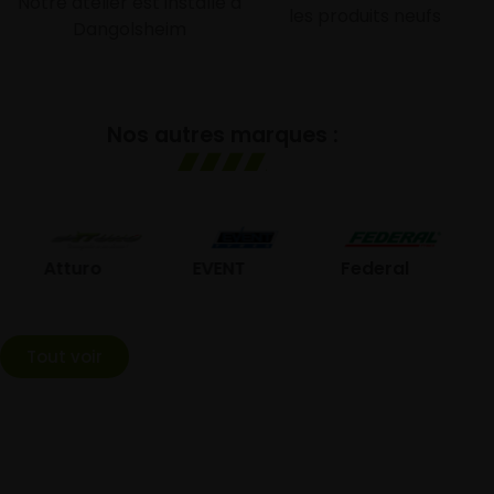
Notre atelier est installé à
les produits neufs
Dangolsheim
Nos autres marques :
GO
Atturo
EVENT
Federal
Tout voir