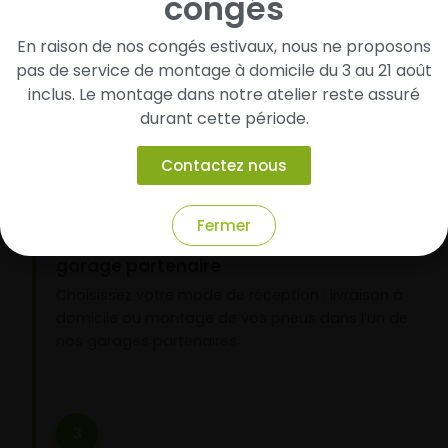
congés
Cherchez et trouvez votre modèle de
pneus
En raison de nos congés estivaux, nous ne proposons
Renseignez les dimensions de vos pneus afin
pas de service de montage à domicile du 3 au 21 août
d’identifier rapidement les modèles compatibles
inclus. Le montage dans notre atelier reste assuré
avec votre véhicule.
durant cette période.
Contactez nous
2
Fermer
Faites-les livrer chez vous ou monter en
garage partenaire
Choisissez votre mode de réception : livraison à
domicile ou montage de vos pneus dans l’un de
nos garages partenaires.
3