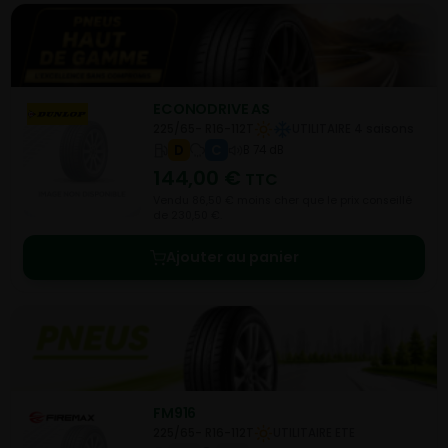
ECONODRIVE AS
225/65- R16-112T
UTILITAIRE 4 saisons
D
C
B 74 dB
144,00
€
TTC
Vendu 86,50 € moins cher que le prix conseillé
de 230,50 €.
Ajouter au panier
FM916
225/65- R16-112T
UTILITAIRE ETE