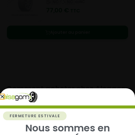
NC
NC
NC
77,00
€
TTC
Ajouter au panier
Comment acheter chez
Alsagom
FERMETURE ESTIVALE
Nous sommes en
1