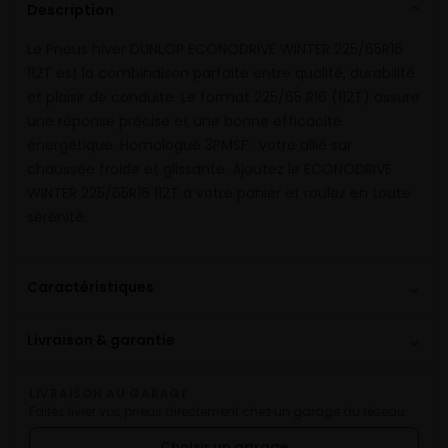
Description
⌄
Le Pneus hiver DUNLOP ECONODRIVE WINTER 225/65R16
112T est la combinaison parfaite entre qualité, durabilité
et plaisir de conduite. Le format 225/65 R16 (112T) assure
une réponse précise et une bonne efficacité
énergétique. Homologué 3PMSF : votre allié sur
chaussée froide et glissante. Ajoutez le ECONODRIVE
WINTER 225/65R16 112T à votre panier et roulez en toute
sérénité.
⌄
Caractéristiques
⌄
Livraison & garantie
LIVRAISON AU GARAGE
Faites livrer vos pneus directement chez un garage du réseau.
Choisir un garage