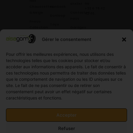
Nos
au
atelier
Chaussettes
Hankook
+33 6 78 42
à Neige
Contactez
42 45
.
Dunloop
nous
Pneus
Toyo
Collection
Garages
Compétition
Néolin
partenaires
Gérer le consentement
Pneus
Linglong
Demande
Collection
de devis
standard
Pour offrir les meilleures expériences, nous utilisons des
Demande
technologies telles que les cookies pour stocker et/ou
Pneus
de
accéder aux informations des appareils. Le fait de consentir à
Semi
partenariat
ces technologies nous permettra de traiter des données telles
slick
Ouvrir un
que le comportement de navigation ou les ID uniques sur ce
Pneus
compte
site. Le fait de ne pas consentir ou de retirer son
Utilitaire
professionnel
consentement peut avoir un effet négatif sur certaines
4
caractéristiques et fonctions.
Offres
saisons
d’emploi
Pneus
Politique
Accepter
Utilitaire
de
été
cookies
Refuser
Pneus
(UE)