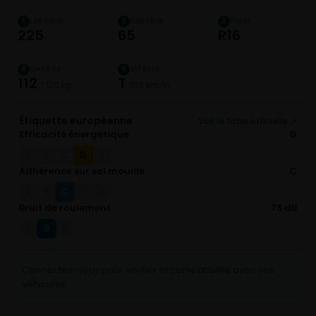
LARGEUR
HAUTEUR
DIAM.
1
2
3
225
65
R16
CHARGE
VITESSE
4
5
112
T
1 120 kg
190 km/h
Étiquette européenne
Voir la fiche officielle ↗
Efficacité énergétique
D
D
A
B
C
E
Adhérence sur sol mouillé
C
C
A
B
D
E
Bruit de roulement
73 dB
B
A
C
Connectez-vous pour vérifier la compatibilité avec vos
véhicules