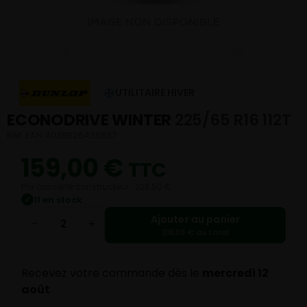
UTILITAIRE HIVER
ECONODRIVE WINTER
225/65 R16 112T
Réf. EAN 4038526435637
159,00
€
TTC
Prix conseillé constructeur : 226,50 €
11 en stock
✓
Ajouter au panier
−
+
318,00 € au total
Recevez votre commande dès le
mercredi 12
août