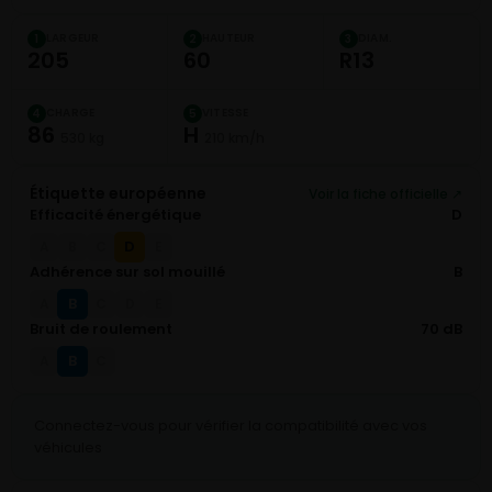
LARGEUR
HAUTEUR
DIAM.
1
2
3
205
60
R13
CHARGE
VITESSE
4
5
86
H
530 kg
210 km/h
Étiquette européenne
Voir la fiche officielle ↗
Efficacité énergétique
D
D
A
B
C
E
Adhérence sur sol mouillé
B
B
A
C
D
E
Bruit de roulement
70 dB
B
A
C
Connectez-vous pour vérifier la compatibilité avec vos
véhicules