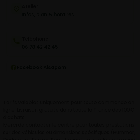
Atelier
Infos, plan & horaires
Téléphone
06 78 42 42 45
Facebook Alsagom
Tarifs valables uniquement pour toute commande en
ligne. Livraison gratuite dans toute la France dès 100€
d’achats
Merci de contacter le centre pour toutes prestations
sur des véhicules ou dimensions spécifiques (Hummer,
Dodgeram, Ferrari, Porsche, jante à cercle, jante avec