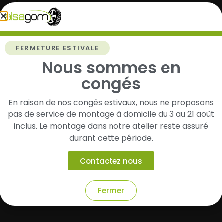
2
FERMETURE ESTIVALE
Faites-les livrer chez vous ou monter en
Nous sommes en
garage partenaire
congés
Choisissez votre mode de réception : livraison à
domicile ou montage de vos pneus dans l’un de
En raison de nos congés estivaux, nous ne proposons
nos garages partenaires.
pas de service de montage à domicile du 3 au 21 août
inclus. Le montage dans notre atelier reste assuré
durant cette période.
3
Contactez nous
Roulez l’esprit tranquille
Vos pneus sont montés, vous pouvez prendre la
Fermer
route en toute sérénité.