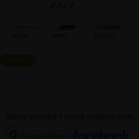
GO
Atturo
EVENT
Federal
Tout voir
Notre priorité ? Votre satisfaction