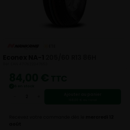
ETE
Econex NA-1
205/60 R13 86H
Réf. EAN 4717622047653
84,00
€
TTC
6 en stock
✓
Ajouter au panier
−
+
168,00 € au total
Recevez votre commande dès le
mercredi 12
août