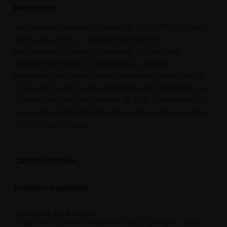
Description
⌄
Le Pneus été NANKANG Econex NA-1 205/60R13 86H est
conçu pour offrir un équilibre parfait entre
performance, confort et sécurité. Ce pneu été
NANKANG Econex NA-1 est idéal pour exploiter
pleinement les capacités de votre véhicule en été. Le
Econex NA-1 affiche des dimensions de 205/60 R13, avec
un indice de charge et vitesse de 86H. Commandez le
Econex NA-1 205/60R13 86H dès maintenant et profitez
d’une livraison rapide.
⌄
Caractéristiques
⌄
Livraison & garantie
LIVRAISON AU GARAGE
Faites livrer vos pneus directement chez un garage du réseau.