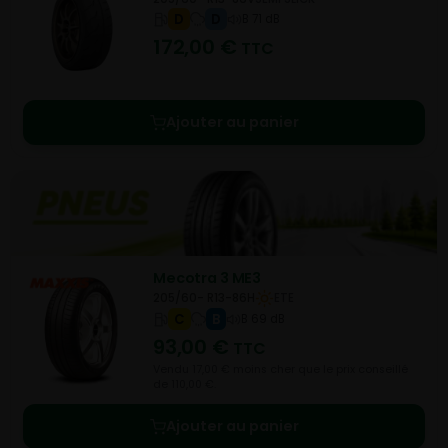
D
D
B 71 dB
172,00
€
TTC
Ajouter au panier
Mecotra 3 ME3
205/60- R13-86H
ETE
C
B
B 69 dB
93,00
€
TTC
Vendu 17,00 € moins cher que le prix conseillé
de 110,00 €.
Ajouter au panier