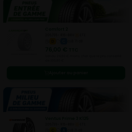
Comfort 2
205/55- R15-88V
ETE
D
C
B 71 dB
76,00
€
TTC
Vendu 24,80 € moins cher que le prix conseillé
de 100,80 €.
Ajouter au panier
Ventus Prime 3 K125
205/55- R15-88V
ETE
C
A
B 71 dB