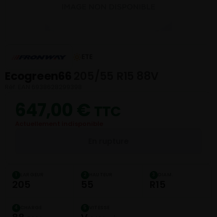
ETE
Ecogreen66
205/55 R15 88V
Réf. EAN 6938628299398
647,00
€
TTC
Actuellement indisponible
En rupture
LARGEUR
HAUTEUR
DIAM.
1
2
3
205
55
R15
CHARGE
VITESSE
4
5