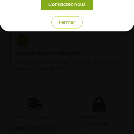
Contactez nous
domicile ou montage de vos pneus dans l’un de
nos garages partenaires.
Fermer
3
Roulez l’esprit tranquille
Vos pneus sont montés, vous pouvez prendre la
route en toute sérénité.
Livraison rapide
Paiement sécurisé et
modulaire
Livraison/Retrait en 24-