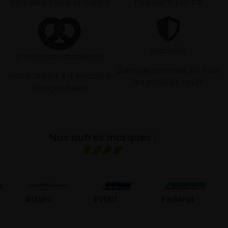
48h dans toute la france
Paiement par CB
Garantie
Entreprise Alsacienne
2 ans de garantie sur tous
Notre atelier est installé à
les produits neufs
Dangolsheim
Nos autres marques :
GO
Atturo
EVENT
Federal