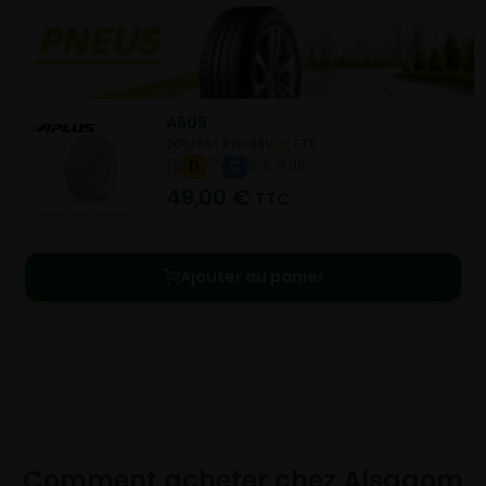
A609
205/55- R15-88V
ETE
D
C
B 71 dB
49,00
€
TTC
Ajouter au panier
Comment acheter chez
Alsagom