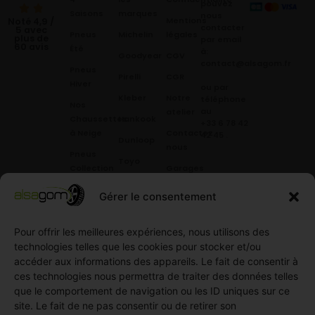
pouvez
Saisons
marques
nous
Mentions
Noté 4,9 /
contacter
5 avec
Pneus
Michelin
légales
plus de
par email
60 avis
Été
à:
Goodyear
CGV
contact@alsagom.fr
Pneus
Pirelli
CGR
Hiver
ou par
Kleber
Notre
téléphone
Nos
au
atelier
Chaussettes
Hankook
+33 6 78 42
à Neige
Contactez
42 45
.
Dunloop
nous
Pneus
Toyo
Collection
Garages
Compétition
Néolin
partenaires
Gérer le consentement
Pneus
Linglong
Demande
Collection
de devis
Pour offrir les meilleures expériences, nous utilisons des
standard
Demande
technologies telles que les cookies pour stocker et/ou
Pneus
de
accéder aux informations des appareils. Le fait de consentir à
Semi
partenariat
ces technologies nous permettra de traiter des données telles
slick
Ouvrir un
que le comportement de navigation ou les ID uniques sur ce
Pneus
compte
site. Le fait de ne pas consentir ou de retirer son