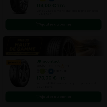
114,00
€
TTC
Vendu 28,50 € moins cher que le prix conseillé
de 142,50 €.
Ajouter au panier
Ultracontact
205/55- R15-88V
ETE
B
A
B 69 dB
170,00
€
TTC
Vendu 74,50 € moins cher que le prix conseillé
de 244,50 €.
Ajouter au panier