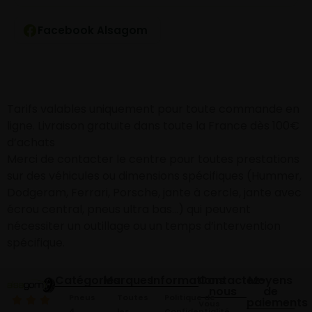
Facebook Alsagom
Tarifs valables uniquement pour toute commande en
ligne. Livraison gratuite dans toute la France dès 100€
d’achats
Merci de contacter le centre pour toutes prestations
sur des véhicules ou dimensions spécifiques (Hummer,
Dodgeram, Ferrari, Porsche, jante à cercle, jante avec
écrou central, pneus ultra bas…) qui peuvent
nécessiter un outillage ou un temps d’intervention
spécifique.
Catégories
Marques
Informations
Contactez-
Moyens
nous
de
Pneus
Toutes
Politique de
paiements
Vous
4
les
Confidentialité