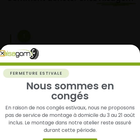
1
Cherchez et trouvez votre modèle de
pneus
Renseignez les dimensions de vos pneus afin
d’identifier rapidement les modèles compatibles
FERMETURE ESTIVALE
avec votre véhicule.
Nous sommes en
congés
En raison de nos congés estivaux, nous ne proposons
2
pas de service de montage à domicile du 3 au 21 août
inclus. Le montage dans notre atelier reste assuré
Faites-les livrer chez vous ou monter en
garage partenaire
durant cette période.
Choisissez votre mode de réception : livraison à