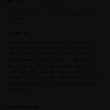
88
V
560 kg
240 km/h
Connectez-vous pour vérifier la compatibilité avec vos
véhicules
Description
⌄
Découvrez le Pneus été FRONWAY Ecogreen66
205/55R15 88V, une référence pour une expérience de
conduite optimale en toutes circonstances. Conçu
pour la saison estivale, le FRONWAY Ecogreen66 assure
une excellente tenue de route sur sol sec et mouillé. Le
Ecogreen66 affiche des dimensions de 205/55 R15, avec
un indice de charge et vitesse de 88V. Faites confiance
au Ecogreen66 205/55R15 88V pour des kilomètres en
toute sécurité.
⌄
Caractéristiques