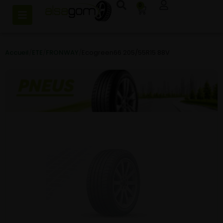
0
Accueil
/
ETE
/
FRONWAY
/
Ecogreen66 205/55R15 88V