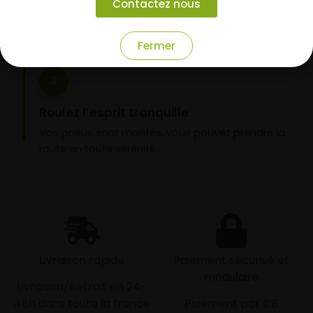
Contactez nous
nos garages partenaires.
Fermer
3
Roulez l’esprit tranquille
Vos pneus sont montés, vous pouvez prendre la
route en toute sérénité.
Livraison rapide
Paiement sécurisé et
modulaire
Livraison/Retrait en 24-
48h dans toute la france
Paiement par CB