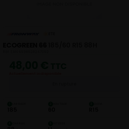
ETE
ECOGREEN 66
185/60 R15 88H
Réf. EAN 6938628247092
48,00
€
TTC
Actuellement indisponible
En rupture
LARGEUR
HAUTEUR
DIAM.
1
2
3
185
60
R15
CHARGE
VITESSE
4
5