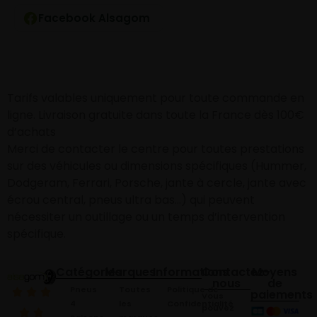
Facebook Alsagom
Tarifs valables uniquement pour toute commande en
ligne. Livraison gratuite dans toute la France dès 100€
d’achats
Merci de contacter le centre pour toutes prestations
sur des véhicules ou dimensions spécifiques (Hummer,
Dodgeram, Ferrari, Porsche, jante à cercle, jante avec
écrou central, pneus ultra bas…) qui peuvent
nécessiter un outillage ou un temps d’intervention
spécifique.
Catégories
Marques
Informations
Contactez-
Moyens
nous
de
Pneus
Toutes
Politique de
paiements
Vous
4
les
Confidentialité
pouvez