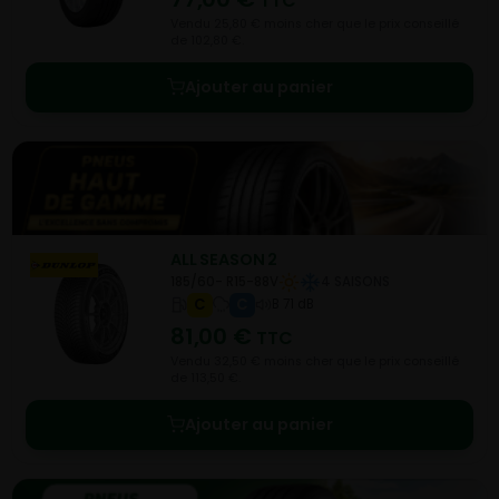
TTC
Vendu 25,80 € moins cher que le prix conseillé
de 102,80 €.
Ajouter au panier
ALL SEASON 2
185/60- R15-88V
4 SAISONS
C
C
B 71 dB
81,00
€
TTC
Vendu 32,50 € moins cher que le prix conseillé
de 113,50 €.
Ajouter au panier