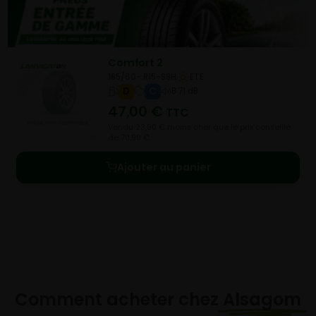
Comfort 2
185/60- R15-88H
ETE
D
C
B 71 dB
47,00
€
TTC
Vendu 23,90 € moins cher que le prix conseillé
de 70,90 €.
Ajouter au panier
Comment acheter chez
Alsagom