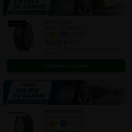
ROYAL ROAD
185/60- R15-88H
ETE
C
C
B 70 dB
45,00
€
TTC
Vendu 25,90 € moins cher que le prix conseillé
de 70,90 €.
Ajouter au panier
PROXES COMFORT
185/60- R15-88H
ETE
C
A
B 70 dB
77,00
€