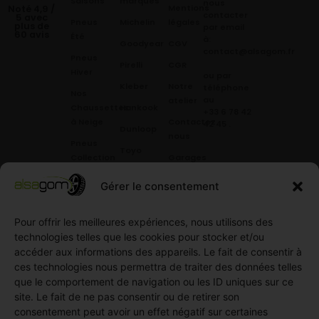
Saisons
marques
nous
Mentions
Noté 4,9 /
contacter
5 avec
Pneus
Michelin
légales
plus de
par email
60 avis
Été
à:
Goodyear
CGV
contact@alsagom.fr
Pneus
Pirelli
CGR
Hiver
ou par
Kleber
Notre
téléphone
Nos
au
atelier
Chaussettes
Hankook
+33 6 78 42
à Neige
Contactez
42 45
.
Dunloop
nous
Pneus
Toyo
Collection
Garages
Compétition
Néolin
partenaires
Gérer le consentement
Pneus
Linglong
Demande
Collection
de devis
Pour offrir les meilleures expériences, nous utilisons des
standard
Demande
technologies telles que les cookies pour stocker et/ou
Pneus
de
accéder aux informations des appareils. Le fait de consentir à
Semi
partenariat
ces technologies nous permettra de traiter des données telles
slick
Ouvrir un
que le comportement de navigation ou les ID uniques sur ce
Pneus
compte
site. Le fait de ne pas consentir ou de retirer son
Utilitaire
professionnel
consentement peut avoir un effet négatif sur certaines