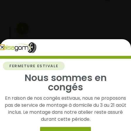
1
Cherchez et trouvez votre modèle de
pneus
Renseignez les dimensions de vos pneus afin
d’identifier rapidement les modèles compatibles
FERMETURE ESTIVALE
avec votre véhicule.
Nous sommes en
congés
2
En raison de nos congés estivaux, nous ne proposons
pas de service de montage à domicile du 3 au 21 août
Faites-les livrer chez vous ou monter en
inclus. Le montage dans notre atelier reste assuré
garage partenaire
durant cette période.
Choisissez votre mode de réception : livraison à
domicile ou montage de vos pneus dans l’un de