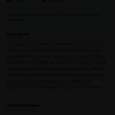
88
H
560 kg
210 km/h
Connectez-vous pour vérifier la compatibilité avec vos
véhicules
Description
⌄
Le Pneus été FRONWAY ECOGREEN 66 185/60R15 88H se
distingue par ses performances remarquables et sa
polyvalence sur la route. Conçu pour la saison estivale,
le FRONWAY ECOGREEN 66 assure une excellente tenue
de route sur sol sec et mouillé. Ses dimensions 185/60
R15 (88H) garantissent stabilité et sécurité sur la route.
Passez votre commande pour le ECOGREEN 66
185/60R15 88H et bénéficiez de notre expertise pneu.
⌄
Caractéristiques