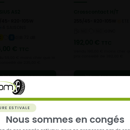
SIUS AS2
Crosscontact H/T
/45- R20-105W
255/45- R20-105W
ETE
4 SAISONS
NC
NC
NC
B 72 dB
C
B
192,00
€
TTC
6,00
€
TTC
Vendu 190,00 € moins cher q
prix conseillé de 382,00 €.
u 59,00 € moins cher que le
 conseillé de 235,00 €.
Ajouter au panier
Ajouter au panier
URE ESTIVALE
Nous sommes en congés