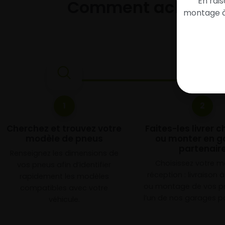
En rai
Comment acheter 
montage à 
1
2
Cherchez et trouvez votre
Faites-les livrer 
modèle de pneus
ou monter en g
partenair
Renseignez les dimensions de
Choisissez votre 
vos pneus afin d’identifier
réception : livraison 
rapidement les modèles
ou montage de vos p
compatibles avec votre
l’un de nos garages pa
véhicule.