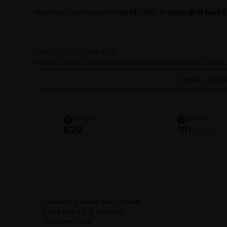
Recevez votre commande dès le
mardi 11 août
LIVRAISON AU GARAGE
Faites livrer vos pneus directement chez un garage du réseau.
Choisir un g
DIAMÈTRE
CHARGE
3
4
R20
101
825 kg
Livraison gratuite dès 2 pneus
✓
Paiement 100 % sécurisé
✓
Garantie 2 ans
✓