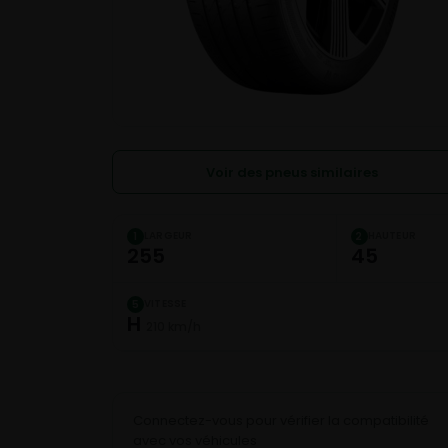
Voir des pneus similaires
LARGEUR
HAUTEUR
1
2
255
45
VITESSE
5
H
210 km/h
Connectez-vous pour vérifier la compatibilité
avec vos véhicules