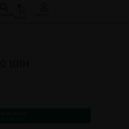
0
cherche
compte
Panier
0 101H
ter au panier
,00 € au total