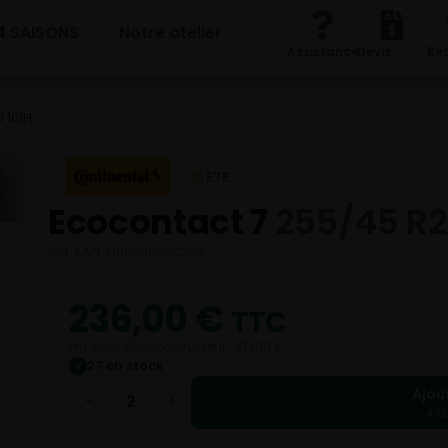
4 SAISONS
Notre atelier
Assistance
Devis
Re
 101H
ETE
Ecocontact 7
255/45 R2
Réf. EAN 4019238332285
236,00
€
TTC
Prix conseillé constructeur : 371,00 €
27 en stock
✓
Ajou
−
+
472