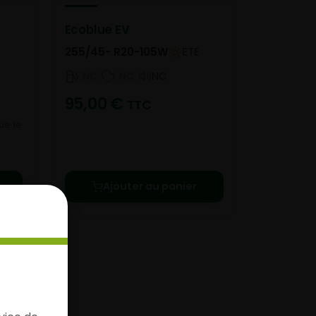
Ecoblue EV
255/45- R20-105W
ETE
NC
NC
NC
95,00
€
TTC
ue le
Ajouter au panier