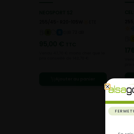
CEL
NEOSPORT S2
255
255/45- R20-105W
ETE
B 72 dB
B
B
95,00
€
TTC
17
Vendu 47,70 € moins cher que le
prix conseillé de 142,70 €.
Vend
prix
Ajouter au panier
FERMET