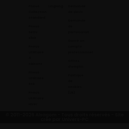
Pneus
Linglong
Demande
Collection
de devis
standard
Demande
Pneus
de
Semi
partenariat
slick
Ouvrir un
Pneus
compte
Utilitaire
professionnel
4
Offres
saisons
d’emploi
Pneus
Politique
Utilitaire
de
été
cookies
Pneus
(UE)
Utilitaire
Hiver
© 2011-2026 Alsagom - Tous droits réservés -
Site
crée par Univers-PC