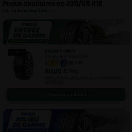
Pneus similaires en 235/55 R18
Voir tous les résultats →
ROYAL POWER
235/55- R18-104W
ETE
C
B
B 71 dB
80,00
€
TTC
Vendu 45,40 € moins cher que le prix conseillé
de 125,40 €.
Ajouter au panier