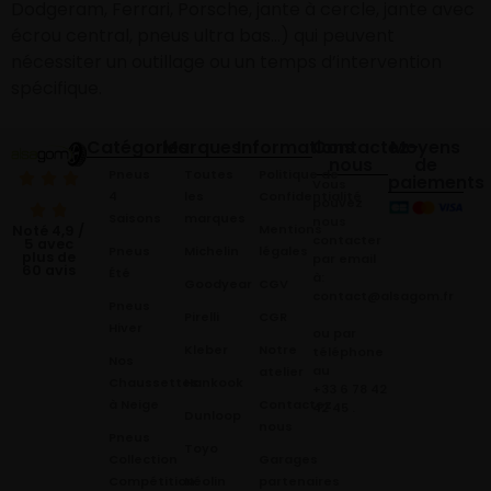
Dodgeram, Ferrari, Porsche, jante à cercle, jante avec
écrou central, pneus ultra bas…) qui peuvent
nécessiter un outillage ou un temps d’intervention
spécifique.
Catégories
Marques
Informations
Contactez-
Moyens
nous
de
Pneus
Toutes
Politique de
paiements
Vous
4
les
Confidentialité
pouvez
Saisons
marques
nous
Mentions
Noté 4,9 /
contacter
5 avec
Pneus
Michelin
légales
plus de
par email
60 avis
Été
à:
Goodyear
CGV
contact@alsagom.fr
Pneus
Pirelli
CGR
Hiver
ou par
Kleber
Notre
téléphone
Nos
au
atelier
Chaussettes
Hankook
+33 6 78 42
à Neige
Contactez
42 45
.
Dunloop
nous
Pneus
Toyo
Collection
Garages
Compétition
Néolin
partenaires