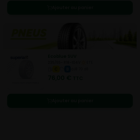
Ajouter au panier
Ecoblue SUV
235/55- R18-104V
ETE
C
B
B 70 dB
76,00
€
TTC
Ajouter au panier