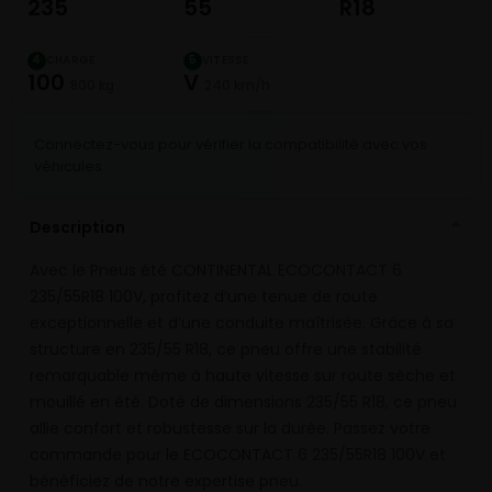
235
55
R18
CHARGE
VITESSE
4
5
100
V
800 kg
240 km/h
Connectez-vous pour vérifier la compatibilité avec vos
véhicules
Description
⌄
Avec le Pneus été CONTINENTAL ECOCONTACT 6
235/55R18 100V, profitez d’une tenue de route
exceptionnelle et d’une conduite maîtrisée. Grâce à sa
structure en 235/55 R18, ce pneu offre une stabilité
remarquable même à haute vitesse sur route sèche et
mouillé en été. Doté de dimensions 235/55 R18, ce pneu
allie confort et robustesse sur la durée. Passez votre
commande pour le ECOCONTACT 6 235/55R18 100V et
bénéficiez de notre expertise pneu.