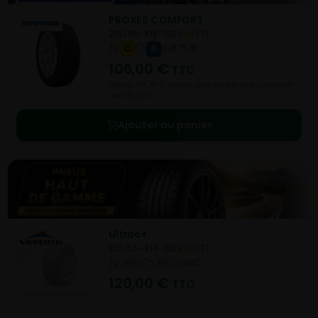
PROXES COMFORT
235/55- R18-100V
ETE
C
A
B 71 dB
106,00
€
TTC
Vendu 34,70 € moins cher que le prix conseillé
de 140,70 €.
Ajouter au panier
Ultrac+
235/55- R18-100V
ETE
NC
NC
NC
120,00
€
TTC