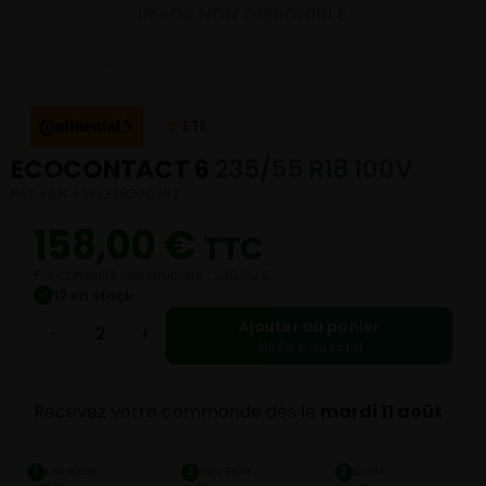
ETE
ECOCONTACT 6
235/55 R18 100V
Réf. EAN 4019238300383
158,00
€
TTC
Prix conseillé constructeur : 249,50 €
12 en stock
✓
Ajouter au panier
−
+
316,00 € au total
Recevez votre commande dès le
mardi 11 août
LARGEUR
HAUTEUR
DIAM.
1
2
3