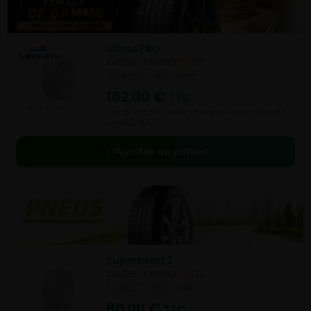
Ultrac PRO
245/35- R20-95Y
ETE
NC
NC
NC
182,00
€
TTC
Vendu 70,50 € moins cher que le prix conseillé
de 252,50 €.
Ajouter au panier
Supersport 2
245/35- R20-95Y
ETE
NC
NC
NC
80,00
€
TTC