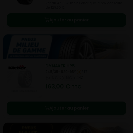
Vendu 47,50 € moins cher que le prix conseillé
de 129,50 €.
Ajouter au panier
DYNAXER HP5
245/35- R20-95Y
ETE
NC
NC
NC
163,00
€
TTC
Ajouter au panier