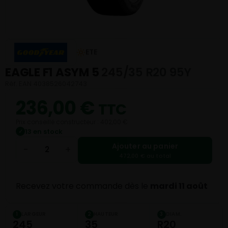
ETE
EAGLE F1 ASYM 5
245/35 R20 95Y
Réf. EAN 4038526042743
236,00
€
TTC
Prix conseillé constructeur : 402,00 €
13 en stock
✓
Ajouter au panier
−
+
472,00 € au total
Recevez votre commande dès le
mardi 11 août
LARGEUR
HAUTEUR
DIAM.
1
2
3
245
35
R20