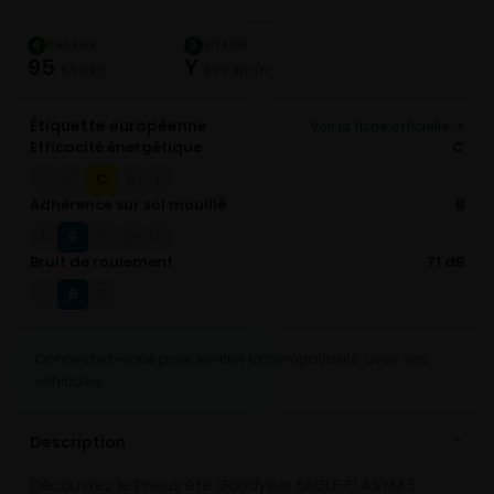
CHARGE
VITESSE
4
5
95
Y
690 kg
300 km/h
Étiquette européenne
Voir la fiche officielle ↗
Efficacité énergétique
C
C
A
B
D
E
Adhérence sur sol mouillé
B
B
A
C
D
E
Bruit de roulement
71 dB
B
A
C
Connectez-vous pour vérifier la compatibilité avec vos
véhicules
Description
⌄
Découvrez le Pneus été Goodyear EAGLE F1 ASYM 5