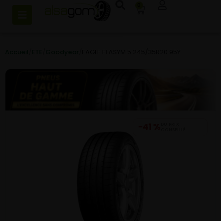
0
Accueil
/
ETE
/
Goodyear
/
EAGLE F1 ASYM 5 245/35R20 95Y
−41 %
DU PRIX
CONSEILLÉ