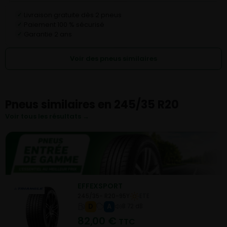
Livraison gratuite dès 2 pneus
✓
Paiement 100 % sécurisé
✓
Garantie 2 ans
✓
Voir des pneus similaires
Pneus similaires en 245/35 R20
Voir tous les résultats →
EFFEXSPORT
245/35- R20-95Y
ETE
D
A
B 72 dB
82,00
€
TTC