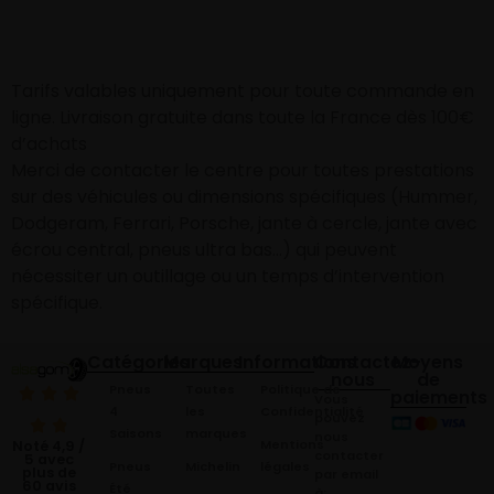
Tarifs valables uniquement pour toute commande en
ligne. Livraison gratuite dans toute la France dès 100€
d’achats
Merci de contacter le centre pour toutes prestations
sur des véhicules ou dimensions spécifiques (Hummer,
Dodgeram, Ferrari, Porsche, jante à cercle, jante avec
écrou central, pneus ultra bas…) qui peuvent
nécessiter un outillage ou un temps d’intervention
spécifique.
Catégories
Marques
Informations
Contactez-
Moyens
nous
de
Pneus
Toutes
Politique de
paiements
Vous
4
les
Confidentialité
pouvez
Saisons
marques
nous
Mentions
Noté 4,9 /
contacter
5 avec
Pneus
Michelin
légales
plus de
par email
60 avis
Été
à: