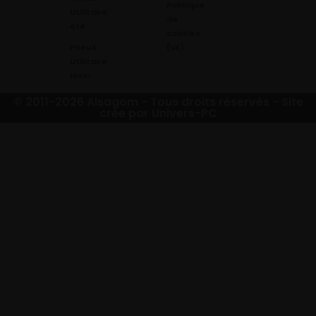
Politique
Utilitaire
de
été
cookies
Pneus
(UE)
Utilitaire
Hiver
© 2011-2026 Alsagom - Tous droits réservés -
Site
crée par Univers-PC