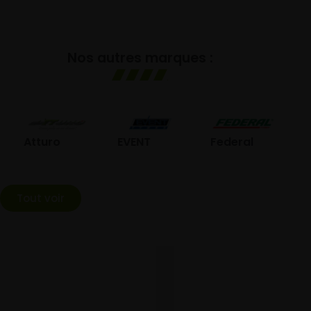
Nos autres marques :
GO
Atturo
EVENT
Federal
Tout voir