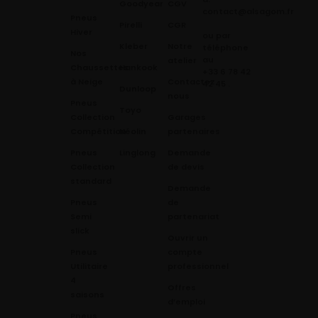
Goodyear
CGV
contact@alsagom.fr
Pneus
Pirelli
CGR
Hiver
ou par
Kleber
Notre
téléphone
Nos
au
atelier
Chaussettes
Hankook
+33 6 78 42
à Neige
Contactez
42 45
.
Dunloop
nous
Pneus
Toyo
Collection
Garages
Compétition
Néolin
partenaires
Pneus
Linglong
Demande
Collection
de devis
standard
Demande
Pneus
de
Semi
partenariat
slick
Ouvrir un
Pneus
compte
Utilitaire
professionnel
4
Offres
saisons
d’emploi
Pneus