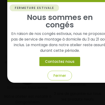
Vos pneus sont montés, vous pouvez prendre la
FERMETURE ESTIVALE
route en toute sérénité.
Nous sommes en
congés
En raison de nos congés estivaux, nous ne proposo
pas de service de montage à domicile du 3 au 21 ao
inclus. Le montage dans notre atelier reste assur
Livraison rapide
Paiement sécurisé et
durant cette période.
modulaire
Livraison/Retrait en 24-
Contactez nous
48h dans toute la france
Paiement par CB
Fermer
Garantie
Entreprise Alsacienne
2 ans de garantie sur tous
Notre atelier est installé à
les produits neufs
Dangolsheim