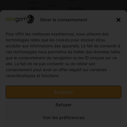
Pneus
Toyo
Collection
Garages
Compétition
Néolin
partenaires
Gérer le consentement
Pneus
Linglong
Demande
Collection
de devis
Pour offrir les meilleures expériences, nous utilisons des
standard
Demande
technologies telles que les cookies pour stocker et/ou
Pneus
de
accéder aux informations des appareils. Le fait de consentir à
Semi
partenariat
ces technologies nous permettra de traiter des données telles
slick
Ouvrir un
que le comportement de navigation ou les ID uniques sur ce
Pneus
compte
site. Le fait de ne pas consentir ou de retirer son
Utilitaire
professionnel
consentement peut avoir un effet négatif sur certaines
4
caractéristiques et fonctions.
Offres
saisons
d’emploi
Pneus
Politique
Accepter
Utilitaire
de
été
cookies
Refuser
Pneus
(UE)
Utilitaire
Voir les préférences
Hiver