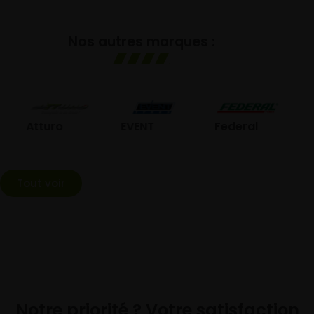
Nos autres marques :
GO
Atturo
EVENT
Federal
Tout voir
Notre priorité ? Votre satisfaction