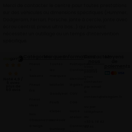
Merci de contacter le centre pour toutes prestations
sur des véhicules ou dimensions spécifiques (Hummer,
Dodgeram, Ferrari, Porsche, jante à cercle, jante avec
écrou central, pneus ultra bas…) qui peuvent
nécessiter un outillage ou un temps d’intervention
spécifique.
Catégories
Marques
Informations
Contactez-
Moyens
nous
de
Pneus
Toutes
Politique de
paiements
Vous
4
les
Confidentialité
pouvez
Saisons
marques
nous
Mentions
Noté 4,9 /
contacter
5 avec
Pneus
Michelin
légales
plus de
par email
60 avis
Été
à:
Goodyear
CGV
contact@alsagom.fr
Pneus
Pirelli
CGR
Hiver
ou par
Kleber
Notre
téléphone
Nos
au
atelier
Chaussettes
Hankook
+33 6 78 42
à Neige
Contactez
42 45
.
Dunloop
nous