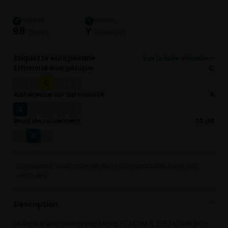
CHARGE
VITESSE
4
5
98
Y
750 kg
300 km/h
Étiquette européenne
Voir la fiche officielle ↗
Efficacité énergétique
C
C
A
B
D
E
Adhérence sur sol mouillé
A
A
B
C
D
E
Bruit de roulement
70 dB
B
A
C
Connectez-vous pour vérifier la compatibilité avec vos
véhicules
Description
⌄
Le Pneus été Goodyear EAGLE F1 ASYM 5 235/45R18 98Y