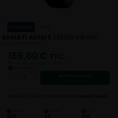
ETE
EAGLE F1 ASYM 5
235/45 R18 98Y
Réf. EAN 4038526510709
156,00
€
TTC
Prix conseillé constructeur : 250,50 €
30 en stock
✓
Ajouter au panier
−
+
312,00 € au total
Recevez votre commande dès le
mardi 11 août
LARGEUR
HAUTEUR
DIAM.
1
2
3
235
45
R18