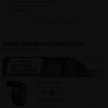
Livraison gratuite dès 2 pneus
✓
Paiement 100 % sécurisé
✓
Garantie 2 ans
✓
Voir des pneus similaires
Pneus similaires en 235/45 R18
Voir tous les résultats →
ROYAL POWER
235/45- R18-98Y
ETE
C
B
B 71 dB
73,00
€
TTC
Vendu 41,30 € moins cher que le prix conseillé