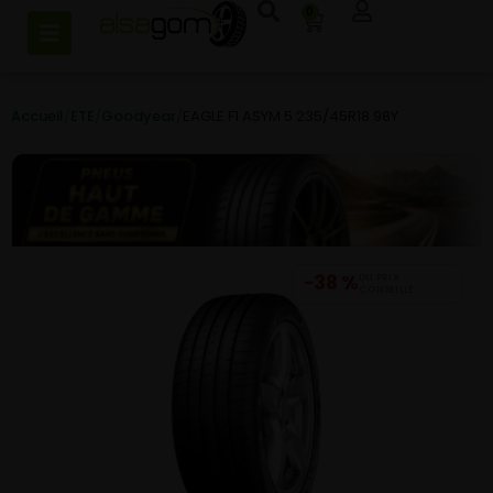
0
Accueil
/
ETE
/
Goodyear
/
EAGLE F1 ASYM 5 235/45R18 98Y
−38 %
DU PRIX
CONSEILLÉ