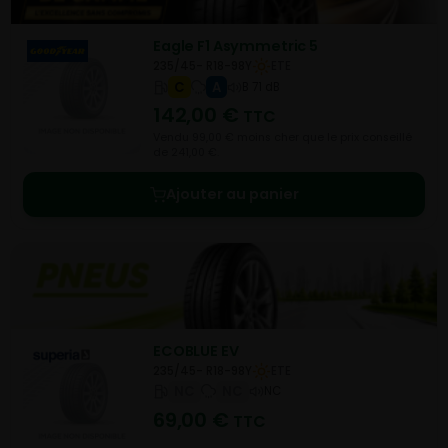
Eagle F1 Asymmetric 5
235/45- R18-98Y
ETE
C
A
B 71 dB
142,00
€
TTC
Vendu 99,00 € moins cher que le prix conseillé
de 241,00 €.
Ajouter au panier
ECOBLUE EV
235/45- R18-98Y
ETE
NC
NC
NC
69,00
€
TTC