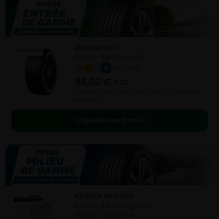
EFFEXSPORT
245/50- R19-105Y
ETE
C
A
B 72 dB
96,00
€
TTC
Vendu 55,10 € moins cher que le prix conseillé
de 151,10 €.
Ajouter au panier
KRISALP HP3 SUV
245/50- R19-105V
HIVER
NC
NC
NC