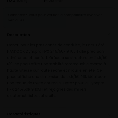
925 kg
210 km/h
Connectez-vous pour vérifier la compatibilité avec vos
véhicules
Description
⌄
Conçu pour les passionnés de conduite, le Pneus été
HANKOOK Dynapro HPX 245/50R19 105H allie précision,
adhérence et confort. Grâce à sa structure en 245/50
R19, ce pneu offre une stabilité remarquable même à
haute vitesse sur route sèche et mouillé en été. Ce
pneu affiche une dimension de 245/50 R19, idéal pour
une tenue de route optimale. Optez pour le Dynapro
HPX 245/50R19 105H et rejoignez des milliers
d’automobilistes satisfaits.
⌄
Caractéristiques