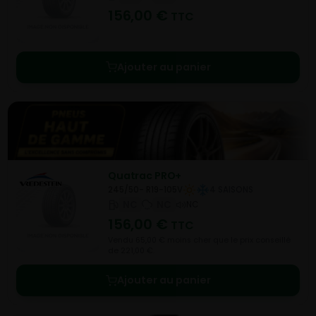
156,00
€
TTC
Ajouter au panier
Quatrac PRO+
245/50- R19-105V
4 SAISONS
NC
NC
NC
156,00
€
TTC
Vendu 65,00 € moins cher que le prix conseillé
de 221,00 €.
Ajouter au panier