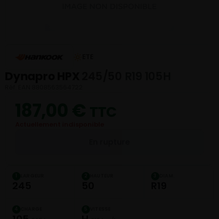
ETE
Dynapro HPX
245/50 R19 105H
Réf. EAN 8808563564722
187,00
€
TTC
Actuellement indisponible
En rupture
LARGEUR
HAUTEUR
DIAM.
1
2
3
245
50
R19
CHARGE
VITESSE
4
5
105
H