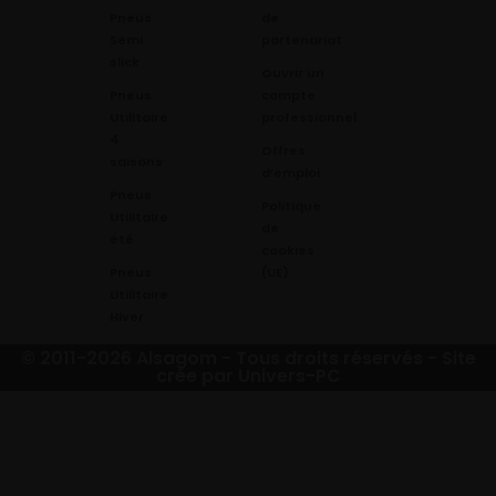
Pneus
de
Semi
partenariat
slick
Ouvrir un
Pneus
compte
Utilitaire
professionnel
4
Offres
saisons
d’emploi
Pneus
Politique
Utilitaire
de
été
cookies
Pneus
(UE)
Utilitaire
Hiver
© 2011-2026 Alsagom - Tous droits réservés -
Site
crée par Univers-PC