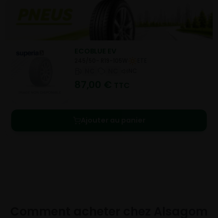
ECOBLUE EV
245/50- R19-105W
ETE
NC
NC
NC
87,00
€
TTC
Ajouter au panier
Comment acheter chez
Alsagom