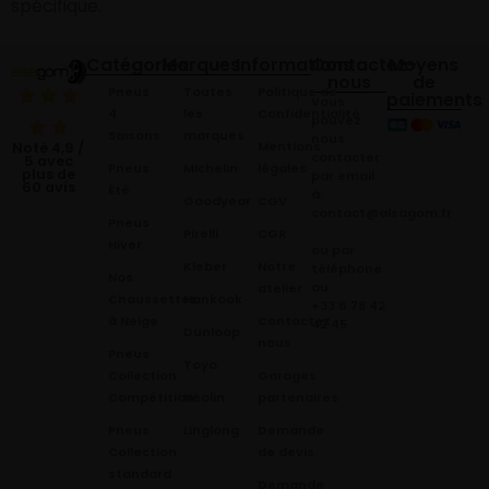
spécifique.
Catégories
Marques
Informations
Contactez-
Moyens
nous
de
Pneus
Toutes
Politique de
paiements
Vous
4
les
Confidentialité
pouvez
Saisons
marques
nous
Mentions
Noté 4,9 /
contacter
5 avec
Pneus
Michelin
légales
plus de
par email
60 avis
Été
à:
Goodyear
CGV
contact@alsagom.fr
Pneus
Pirelli
CGR
Hiver
ou par
Kleber
Notre
téléphone
Nos
au
atelier
Chaussettes
Hankook
+33 6 78 42
à Neige
Contactez
42 45
.
Dunloop
nous
Pneus
Toyo
Collection
Garages
Compétition
Néolin
partenaires
Pneus
Linglong
Demande
Collection
de devis
standard
Demande