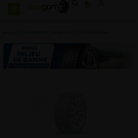
0
Accueil
/
ETE
/
HANKOOK
/
Dynapro HPX 245/50R19 105H