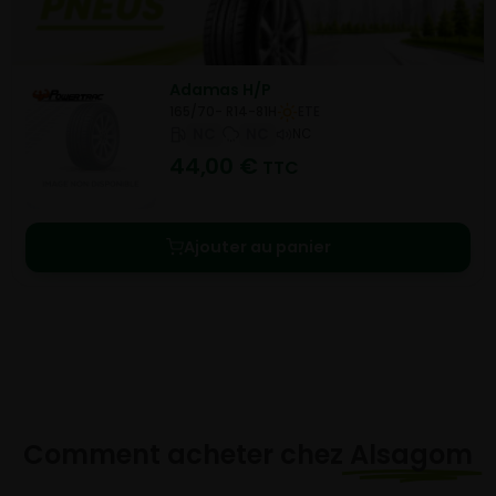
Adamas H/P
165/70- R14-81H
ETE
NC
NC
NC
44,00
€
TTC
Ajouter au panier
Comment acheter chez
Alsagom