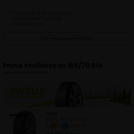
Livraison gratuite dès 2 pneus
✓
Paiement 100 % sécurisé
✓
Garantie 2 ans
✓
Voir des pneus similaires
Pneus similaires en 165/70 R14
Voir tous les résultats →
A609
165/70- R14-81H
ETE
D
C
B 70 dB