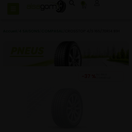
0
Accueil
/
4 SAISONS
/
COMPASAL
/
CROSSTOP 4/S 165/70R14 81H
−37 %
DU PRIX
CONSEILLÉ