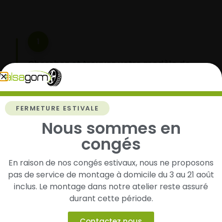
1
Cherchez et trouvez votre modèle de
pneus
Renseignez les dimensions de vos pneus afin
d’identifier rapidement les modèles compatibles
FERMETURE ESTIVALE
avec votre véhicule.
Nous sommes en
congés
2
En raison de nos congés estivaux, nous ne proposons
pas de service de montage à domicile du 3 au 21 août
Faites-les livrer chez vous ou monter en
inclus. Le montage dans notre atelier reste assuré
garage partenaire
durant cette période.
Choisissez votre mode de réception : livraison à
domicile ou montage de vos pneus dans l’un de
Contactez nous