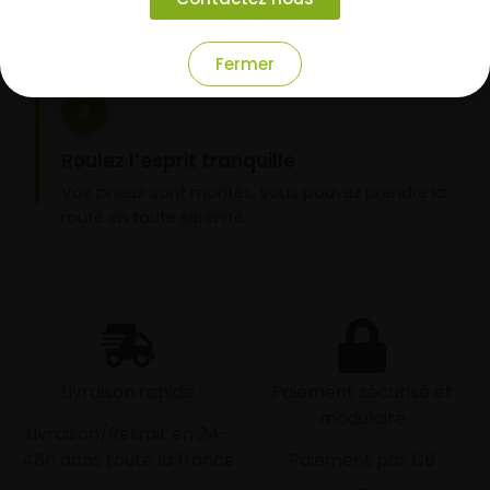
nos garages partenaires.
Fermer
3
Roulez l’esprit tranquille
Vos pneus sont montés, vous pouvez prendre la
route en toute sérénité.
Livraison rapide
Paiement sécurisé et
modulaire
Livraison/Retrait en 24-
48h dans toute la france
Paiement par CB