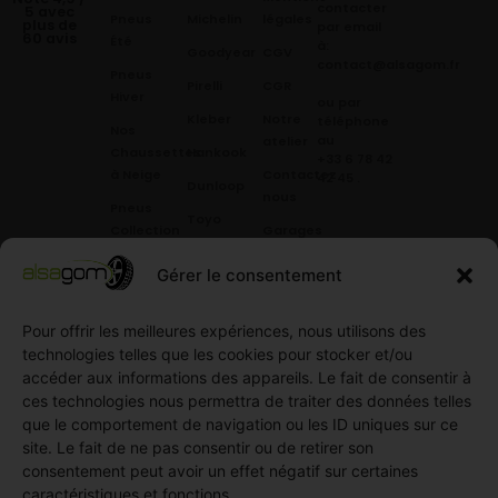
contacter
5 avec
Pneus
Michelin
légales
plus de
par email
60 avis
Été
à:
Goodyear
CGV
contact@alsagom.fr
Pneus
Pirelli
CGR
Hiver
ou par
Kleber
Notre
téléphone
Nos
au
atelier
Chaussettes
Hankook
+33 6 78 42
à Neige
Contactez
42 45
.
Dunloop
nous
Pneus
Toyo
Collection
Garages
Compétition
Néolin
partenaires
Gérer le consentement
Pneus
Linglong
Demande
Collection
de devis
Pour offrir les meilleures expériences, nous utilisons des
standard
Demande
technologies telles que les cookies pour stocker et/ou
Pneus
de
accéder aux informations des appareils. Le fait de consentir à
Semi
partenariat
ces technologies nous permettra de traiter des données telles
slick
Ouvrir un
que le comportement de navigation ou les ID uniques sur ce
Pneus
compte
site. Le fait de ne pas consentir ou de retirer son
Utilitaire
professionnel
consentement peut avoir un effet négatif sur certaines
4
caractéristiques et fonctions.
Offres