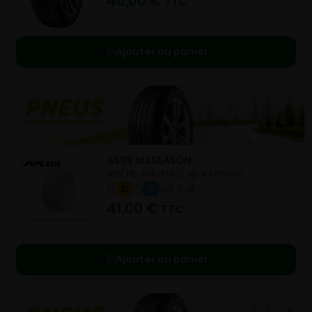
40,00
€
TTC
Ajouter au panier
A909 ALLSEASON
165/70- R14-81H
4 SAISONS
D
C
B 71 dB
41,00
€
TTC
Ajouter au panier