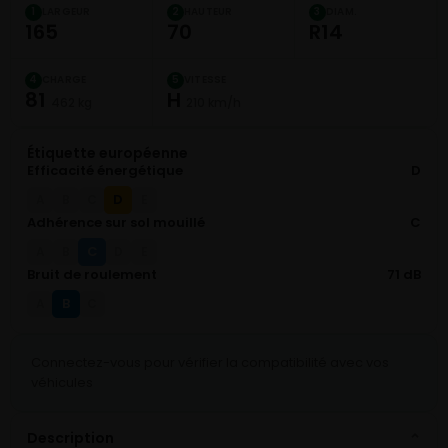
LARGEUR
HAUTEUR
DIAM.
1
2
3
165
70
R14
CHARGE
VITESSE
4
5
81
H
462 kg
210 km/h
Étiquette européenne
Efficacité énergétique
D
D
A
B
C
E
Adhérence sur sol mouillé
C
C
A
B
D
E
Bruit de roulement
71 dB
B
A
C
Connectez-vous pour vérifier la compatibilité avec vos
véhicules
Description
⌄