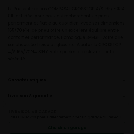
Le Pneus 4 saisons COMPASAL CROSSTOP 4/S 165/70R14
81H est idéal pour ceux qui recherchent un pneu
performant et fiable au quotidien. Avec ses dimensions
165/70 R14, ce pneu offre un excellent équilibre entre
confort et performance. Homologué 3PMSF : votre allié
sur chaussée froide et glissante. Ajoutez le CROSSTOP
4/S 165/70R14 81H à votre panier et roulez en toute
sérénité.
⌄
Caractéristiques
⌄
Livraison & garantie
LIVRAISON AU GARAGE
Faites livrer vos pneus directement chez un garage du réseau.
Choisir un garage