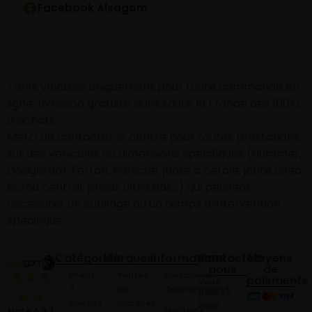
Facebook Alsagom
Tarifs valables uniquement pour toute commande en
ligne. Livraison gratuite dans toute la France dès 100€
d’achats
Merci de contacter le centre pour toutes prestations
sur des véhicules ou dimensions spécifiques (Hummer,
Dodgeram, Ferrari, Porsche, jante à cercle, jante avec
écrou central, pneus ultra bas…) qui peuvent
nécessiter un outillage ou un temps d’intervention
spécifique.
Catégories
Marques
Informations
Contactez-
Moyens
nous
de
Pneus
Toutes
Politique de
paiements
Vous
4
les
Confidentialité
pouvez
Saisons
marques
nous
Mentions
Noté 4,9 /