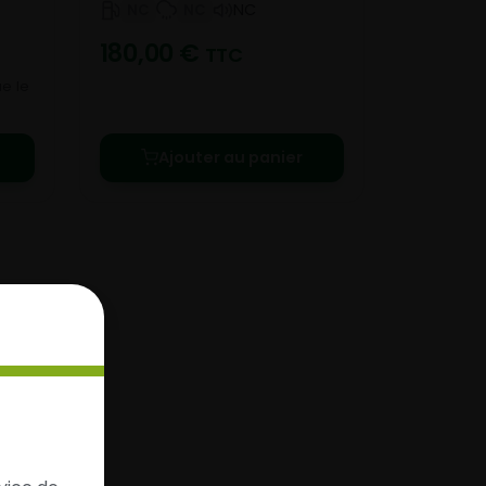
NC
NC
NC
180,00
€
TTC
e le
Ajouter au panier