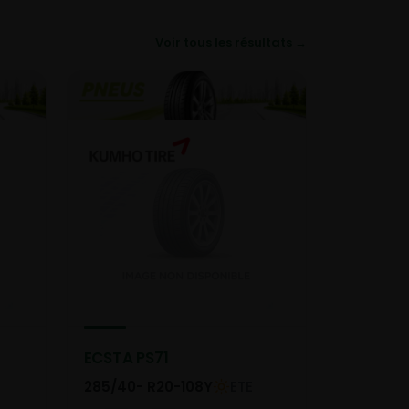
Voir tous les résultats →
ECSTA PS71
285/40- R20-108Y
ETE