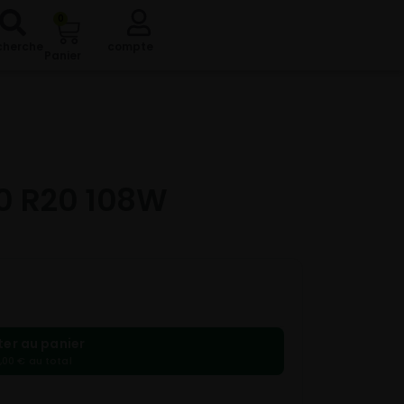
0
cherche
compte
Panier
0 R20 108W
ter au panier
,00 € au total