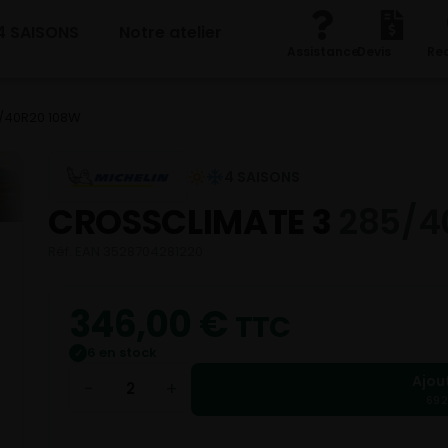
4 SAISONS
Notre atelier
Assistance
Devis
Re
/40R20 108W
4 SAISONS
CROSSCLIMATE 3
285/4
Réf. EAN 3528704281220
346,00
€
TTC
6 en stock
✓
Ajou
−
+
692