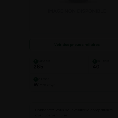
Voir des pneus similaires
LARGEUR
HAUTEUR
1
2
285
40
VITESSE
5
W
270 km/h
Connectez-vous pour vérifier la compatibilité
avec vos véhicules