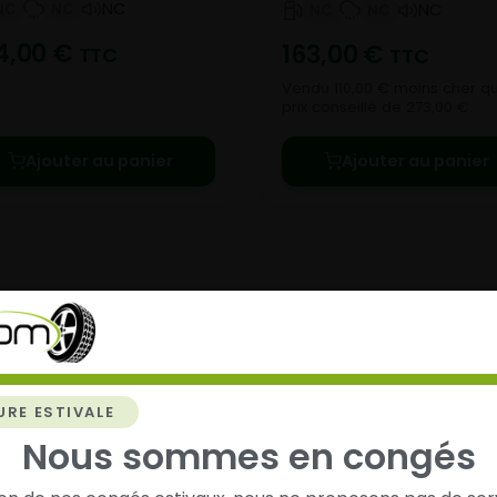
NC
NC
NC
NC
NC
NC
4,00
€
163,00
€
TTC
TTC
Vendu 110,00 € moins cher qu
prix conseillé de 273,00 €.
Ajouter au panier
Ajouter au panier
chez
Alsagom
URE ESTIVALE
Nous sommes en congés