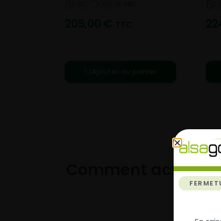
NC
NC
NC
205,00
€
22
TTC
Ajouter au panier
Comment acheter 
FERMET