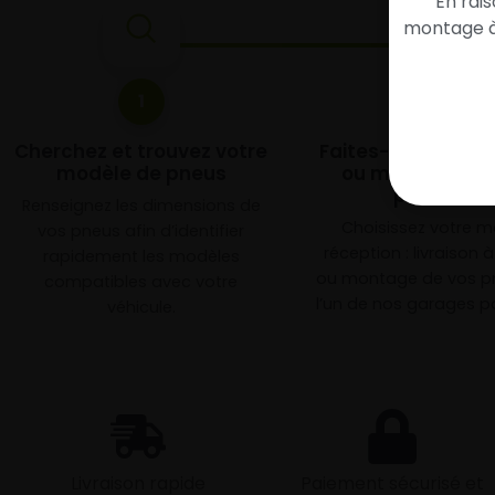
En rai
montage à 
1
2
Cherchez et trouvez votre
Faites-les livrer 
modèle de pneus
ou monter en g
partenair
Renseignez les dimensions de
Choisissez votre 
vos pneus afin d’identifier
réception : livraison 
rapidement les modèles
ou montage de vos p
compatibles avec votre
l’un de nos garages pa
véhicule.
Livraison rapide
Paiement sécurisé et