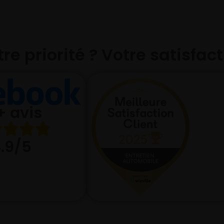
re priorité ? Votre satisfac
+ avis
.9/5