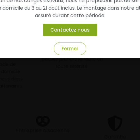
son de nos congés estivaux, nous ne proposons pas de ser
domicile du 3 au 21 août inclus. Le montage dans notre at
assuré durant cette période.
3
Contactez nous
chez vous
Roulez l’esprit tranquille
arage
Fermer
Vos pneus sont montés, vous
e
pouvez prendre la route en
mode de
toute sérénité.
à domicile
neus dans
rtenaires.
Entreprise Alsacienne
Garantie