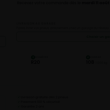
Recevez votre commande dès le
mardi 11 août
LIVRAISON AU GARAGE
Faites livrer vos pneus directement chez un garage du réseau.
Choisir un g
DIAMÈTRE
CHARGE
3
4
R20
108
1 000 kg
Livraison gratuite dès 2 pneus
✓
Paiement 100 % sécurisé
✓
Garantie 2 ans
✓