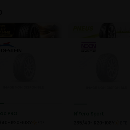
0
rac PRO
N'Fera Sport
/40- R20-108Y
ETE
285/40- R20-108Y
ETE