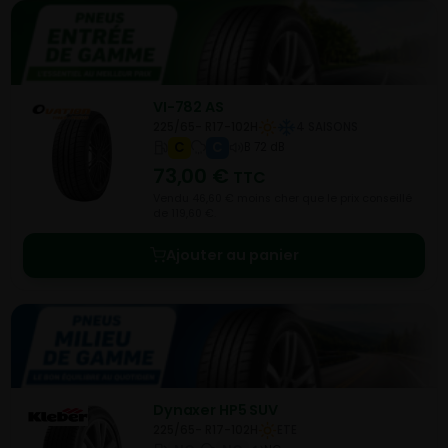
VI-782 AS
225/65- R17-102H
4 SAISONS
C
C
B 72 dB
73,00
€
TTC
Vendu 46,60 € moins cher que le prix conseillé
de 119,60 €.
Ajouter au panier
Dynaxer HP5 SUV
225/65- R17-102H
ETE