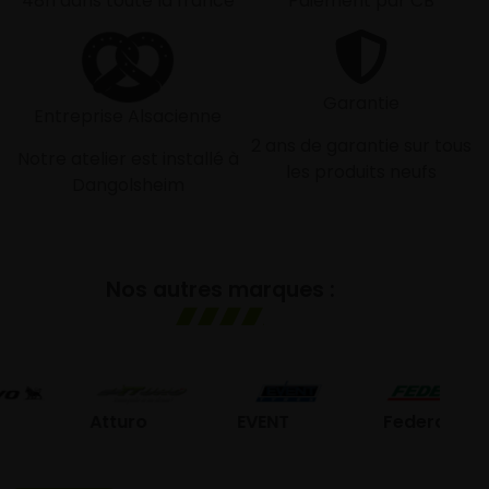
48h dans toute la france
Paiement par CB
Garantie
Entreprise Alsacienne
2 ans de garantie sur tous
Notre atelier est installé à
les produits neufs
Dangolsheim
Nos autres marques :
G
Atturo
EVENT
Federal