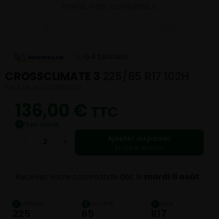
4 SAISONS
CROSSCLIMATE 3
225/65 R17 102H
Réf. EAN 3528703559276
136,00
€
TTC
11 en stock
✓
Ajouter au panier
−
+
272,00 € au total
Recevez votre commande dès le
mardi 11 août
LARGEUR
HAUTEUR
DIAM.
1
2
3
225
65
R17