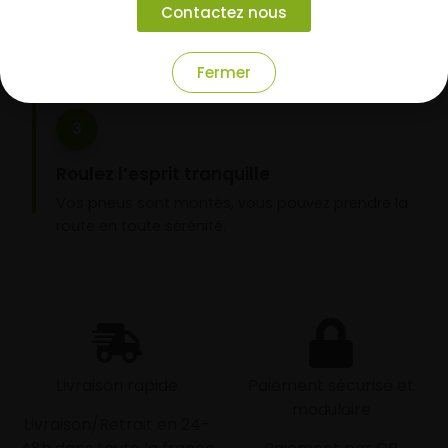
Contactez nous
domicile ou montage de vos pneus dans l’un de
nos garages partenaires.
Fermer
3
Roulez l’esprit tranquille
Vos pneus sont montés, vous pouvez prendre la
route en toute sérénité.
Livraison rapide
Paiement sécurisé et
modulaire
Livraison/Retrait en 24-