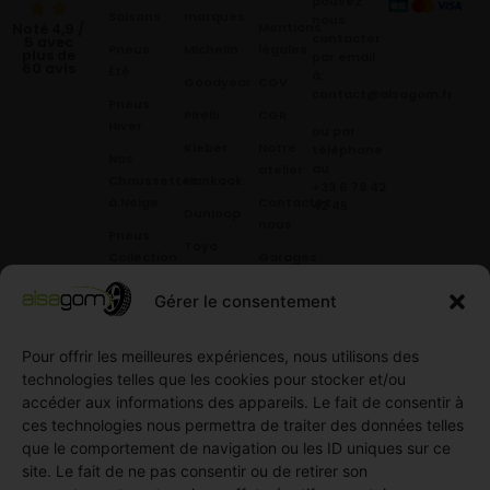
pouvez
Saisons
marques
nous
Mentions
Noté 4,9 /
contacter
5 avec
Pneus
Michelin
légales
plus de
par email
60 avis
Été
à:
Goodyear
CGV
contact@alsagom.fr
Pneus
Pirelli
CGR
Hiver
ou par
Kleber
Notre
téléphone
Nos
au
atelier
Chaussettes
Hankook
+33 6 78 42
à Neige
Contactez
42 45
.
Dunloop
nous
Pneus
Toyo
Collection
Garages
Compétition
Néolin
partenaires
Gérer le consentement
Pneus
Linglong
Demande
Collection
de devis
standard
Pour offrir les meilleures expériences, nous utilisons des
Demande
technologies telles que les cookies pour stocker et/ou
Pneus
de
accéder aux informations des appareils. Le fait de consentir à
Semi
partenariat
ces technologies nous permettra de traiter des données telles
slick
Ouvrir un
que le comportement de navigation ou les ID uniques sur ce
Pneus
compte
site. Le fait de ne pas consentir ou de retirer son
Utilitaire
professionnel