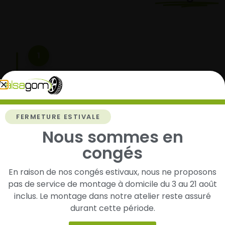
1
Cherchez et trouvez votre modèle de
pneus
Renseignez les dimensions de vos pneus afin
d’identifier rapidement les modèles compatibles
FERMETURE ESTIVALE
avec votre véhicule.
Nous sommes en
congés
En raison de nos congés estivaux, nous ne proposons
2
pas de service de montage à domicile du 3 au 21 août
Faites-les livrer chez vous ou monter en
inclus. Le montage dans notre atelier reste assuré
garage partenaire
durant cette période.
Choisissez votre mode de réception : livraison à