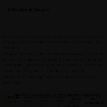
Facebook Alsagom
Tarifs valables uniquement pour toute commande en
ligne. Livraison gratuite dans toute la France dès 100€
d’achats
Merci de contacter le centre pour toutes prestations
sur des véhicules ou dimensions spécifiques (Hummer,
Dodgeram, Ferrari, Porsche, jante à cercle, jante avec
écrou central, pneus ultra bas…) qui peuvent
nécessiter un outillage ou un temps d’intervention
spécifique.
Catégories
Marques
Informations
Contactez-
Moyens
nous
de
Pneus
Toutes
Politique de
paiements
Vous
4
les
Confidentialité