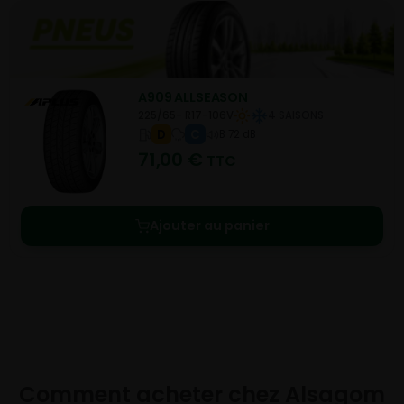
A909 ALLSEASON
225/65- R17-106V
4 SAISONS
D
C
B 72 dB
71,00
€
TTC
Ajouter au panier
Comment acheter chez
Alsagom