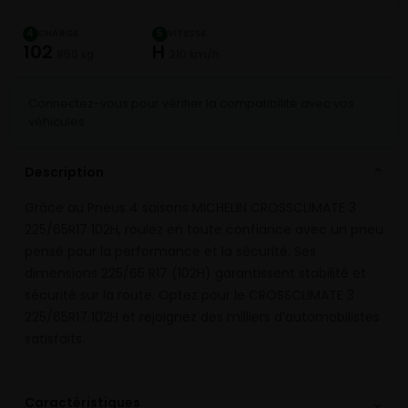
CHARGE
VITESSE
4
5
102
H
850 kg
210 km/h
Connectez-vous pour vérifier la compatibilité avec vos
véhicules
Description
⌄
Grâce au Pneus 4 saisons MICHELIN CROSSCLIMATE 3
225/65R17 102H, roulez en toute confiance avec un pneu
pensé pour la performance et la sécurité. Ses
dimensions 225/65 R17 (102H) garantissent stabilité et
sécurité sur la route. Optez pour le CROSSCLIMATE 3
225/65R17 102H et rejoignez des milliers d’automobilistes
satisfaits.
⌄
Caractéristiques