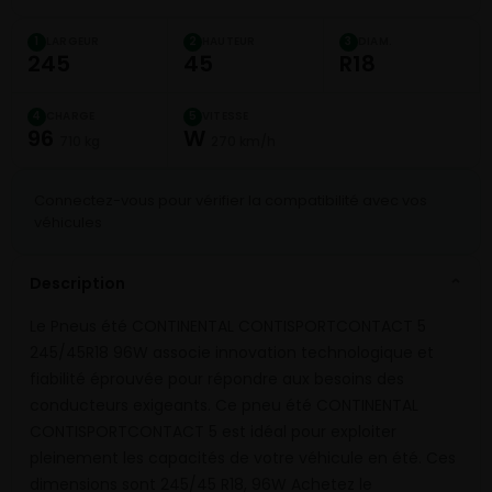
LARGEUR
HAUTEUR
DIAM.
1
2
3
245
45
R18
CHARGE
VITESSE
4
5
96
W
710 kg
270 km/h
Connectez-vous pour vérifier la compatibilité avec vos
véhicules
Description
⌄
Le Pneus été CONTINENTAL CONTISPORTCONTACT 5
245/45R18 96W associe innovation technologique et
fiabilité éprouvée pour répondre aux besoins des
conducteurs exigeants. Ce pneu été CONTINENTAL
CONTISPORTCONTACT 5 est idéal pour exploiter
pleinement les capacités de votre véhicule en été. Ces
dimensions sont 245/45 R18, 96W Achetez le