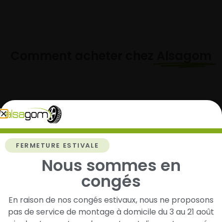
Comment acheter chez
Alsagom
1
Cherchez et trouvez votre modèle de
FERMETURE ESTIVALE
pneus
Nous sommes en
Renseignez les dimensions de vos pneus afin
d’identifier rapidement les modèles compatibles
congés
avec votre véhicule.
En raison de nos congés estivaux, nous ne proposons
pas de service de montage à domicile du 3 au 21 août