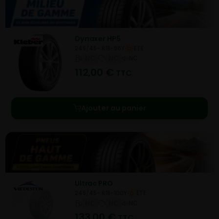
Dynaxer HP5
245/45- R18-96Y
ETE
NC
NC
NC
112,00
€
TTC
Ajouter au panier
Ultrac PRO
245/45- R18-100Y
ETE
NC
NC
NC
133,00
€
TTC