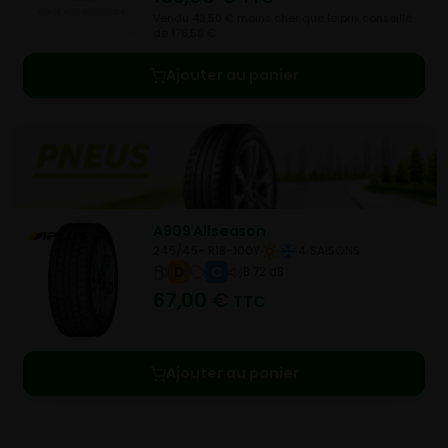
Vendu 43,50 € moins cher que le prix conseillé
de 176,50 €.
Ajouter au panier
A909 Allseason
245/45- R18-100Y
4 SAISONS
D
C
B 72 dB
67,00
€
TTC
Ajouter au panier