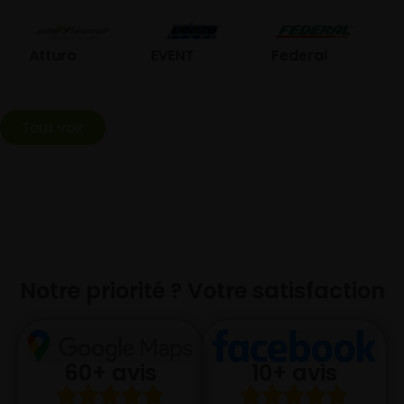
GO
Atturo
EVENT
Federal
Tout voir
Notre priorité ? Votre satisfaction
10+ avis
60+ avis