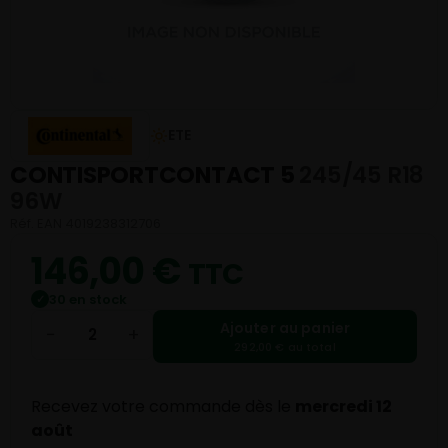
ETE
CONTISPORTCONTACT 5
245/45 R18
96W
Réf. EAN 4019238312706
146,00
€
TTC
30 en stock
✓
Ajouter au panier
−
+
292,00 € au total
Recevez votre commande dès le
mercredi 12
août