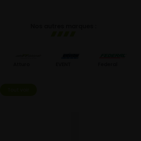
Nos autres marques :
GO
Atturo
EVENT
Federal
Tout voir