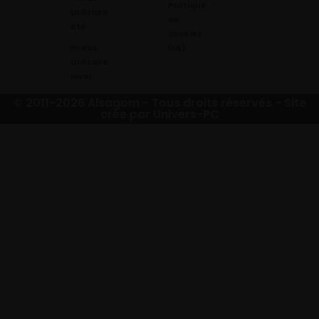
Politique
Utilitaire
de
été
cookies
Pneus
(UE)
Utilitaire
Hiver
© 2011-2026 Alsagom - Tous droits réservés -
Site
crée par Univers-PC