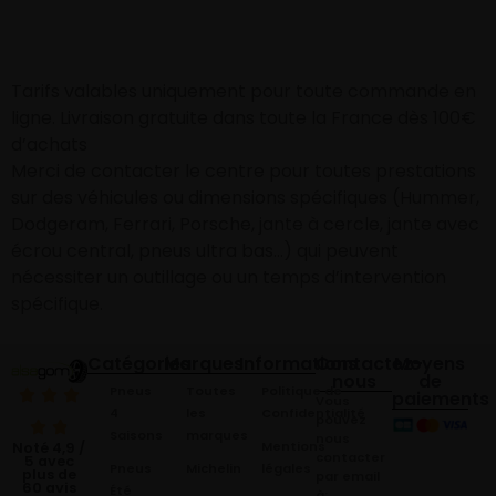
Tarifs valables uniquement pour toute commande en
ligne. Livraison gratuite dans toute la France dès 100€
d’achats
Merci de contacter le centre pour toutes prestations
sur des véhicules ou dimensions spécifiques (Hummer,
Dodgeram, Ferrari, Porsche, jante à cercle, jante avec
écrou central, pneus ultra bas…) qui peuvent
nécessiter un outillage ou un temps d’intervention
spécifique.
Catégories
Marques
Informations
Contactez-
Moyens
nous
de
Pneus
Toutes
Politique de
paiements
Vous
4
les
Confidentialité
pouvez
Saisons
marques
nous
Mentions
Noté 4,9 /
contacter
5 avec
Pneus
Michelin
légales
plus de
par email
60 avis
Été
à: