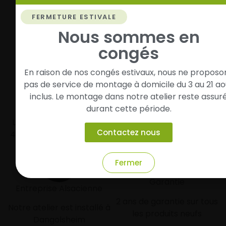
Vos pneus sont montés, vous pouvez prendre la
FERMETURE ESTIVALE
route en toute sérénité.
Nous sommes en
congés
En raison de nos congés estivaux, nous ne proposo
pas de service de montage à domicile du 3 au 21 ao
inclus. Le montage dans notre atelier reste assur
Livraison rapide
Paiement sécurisé et
durant cette période.
modulaire
Livraison/Retrait en 24-
Contactez nous
48h dans toute la france
Paiement par CB
Fermer
Garantie
Entreprise Alsacienne
2 ans de garantie sur tous
Notre atelier est installé à
les produits neufs
Dangolsheim