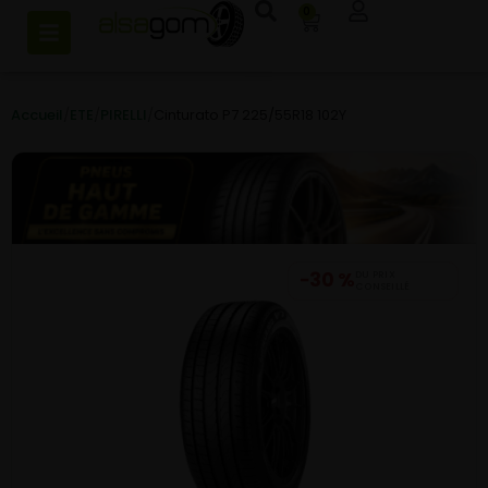
0
Accueil
/
ETE
/
PIRELLI
/
Cinturato P7 225/55R18 102Y
−30 %
DU PRIX
CONSEILLÉ