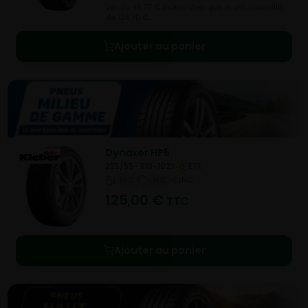
Vendu 45,70 € moins cher que le prix conseillé
de 126,70 €.
Ajouter au panier
Dynaxer HP5
225/55- R18-102Y
ETE
NC
NC
NC
125,00
€
TTC
Ajouter au panier