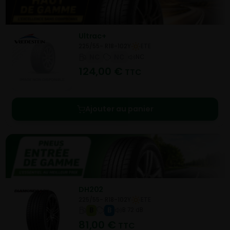
Ultrac+
225/55- R18-102Y
ETE
NC
NC
NC
124,00
€
TTC
Ajouter au panier
DH202
225/55- R18-102Y
ETE
B
B
B 72 dB
81,00
€
TTC