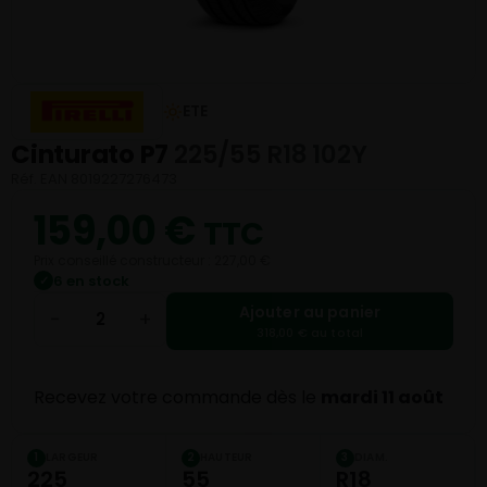
ETE
Cinturato P7
225/55 R18 102Y
Réf. EAN 8019227276473
159,00
€
TTC
Prix conseillé constructeur : 227,00 €
6 en stock
✓
Ajouter au panier
−
+
318,00 € au total
Recevez votre commande dès le
mardi 11 août
LARGEUR
HAUTEUR
DIAM.
1
2
3
225
55
R18