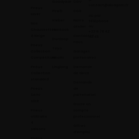
Goodyear
CGV
contact@alsagom.fr
Pneus
Pirelli
CGR
Hiver
ou par
Kleber
Notre
téléphone
Nos
au
atelier
Chaussettes
Hankook
+33 6 78 42
à Neige
Contactez
42 45
.
Dunloop
nous
Pneus
Toyo
Collection
Garages
Compétition
Néolin
partenaires
Pneus
Linglong
Demande
Collection
de devis
standard
Demande
Pneus
de
Semi
partenariat
slick
Ouvrir un
Pneus
compte
Utilitaire
professionnel
4
Offres
saisons
d’emploi
Pneus