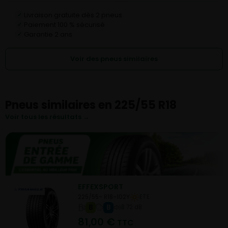
Livraison gratuite dès 2 pneus
✓
Paiement 100 % sécurisé
✓
Garantie 2 ans
✓
Voir des pneus similaires
Pneus similaires en 225/55 R18
Voir tous les résultats →
EFFEXSPORT
225/55- R18-102Y
ETE
B
B
B 72 dB
81,00
€
TTC