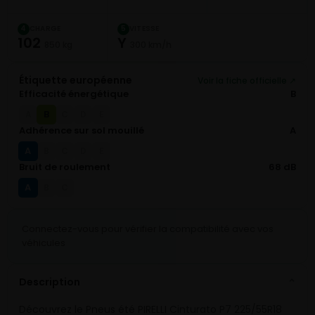
CHARGE
VITESSE
4
5
102
Y
850 kg
300 km/h
Étiquette européenne
Voir la fiche officielle ↗
Efficacité énergétique
B
B
A
C
D
E
Adhérence sur sol mouillé
A
A
B
C
D
E
Bruit de roulement
68 dB
A
B
C
Connectez-vous pour vérifier la compatibilité avec vos
véhicules
Description
⌄
Découvrez le Pneus été PIRELLI Cinturato P7 225/55R18