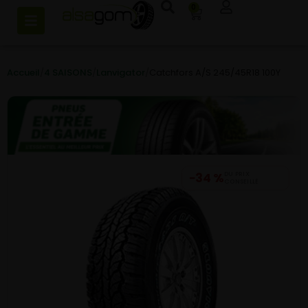
0
Accueil
/
4 SAISONS
/
Lanvigator
/
Catchfors A/S 245/45R18 100Y
−34 %
DU PRIX
CONSEILLÉ