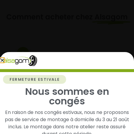
Comment acheter chez
Alsagom
1
Cherchez et trouvez votre modèle de
pneus
FERMETURE ESTIVALE
Renseignez les dimensions de vos pneus afin
Nous sommes en
d’identifier rapidement les modèles compatibles
avec votre véhicule.
congés
En raison de nos congés estivaux, nous ne proposons
pas de service de montage à domicile du 3 au 21 août
2
inclus. Le montage dans notre atelier reste assuré
durant cette période.