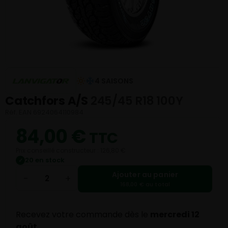
4 SAISONS
Catchfors A/S
245/45 R18 100Y
Réf. EAN 6924064110984
84,00
€
TTC
Prix conseillé constructeur : 126,80 €
20 en stock
✓
Ajouter au panier
−
+
168,00 € au total
Recevez votre commande dès le
mercredi 12
août