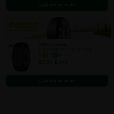
Ajouter au panier
A909 Allseason
245/45- R18-100Y
4 SAISONS
D
C
B 72 dB
67,00
€
TTC
Ajouter au panier