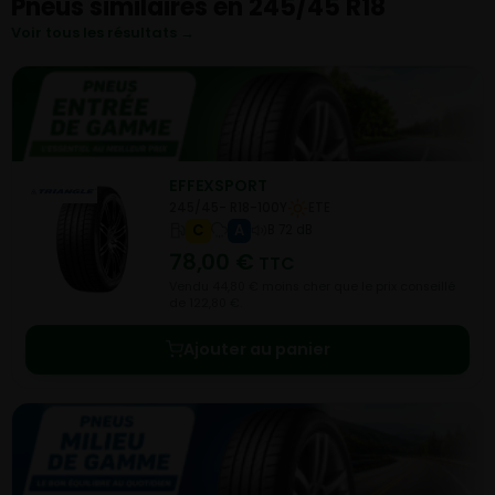
Pneus similaires en 245/45 R18
Voir tous les résultats →
EFFEXSPORT
245/45- R18-100Y
ETE
C
A
B 72 dB
78,00
€
TTC
Vendu 44,80 € moins cher que le prix conseillé
de 122,80 €.
Ajouter au panier