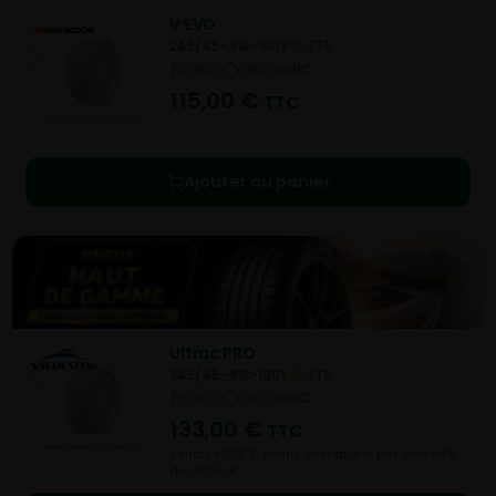
V EVO
245/45- R18-100Y
ETE
NC
NC
NC
115,00
€
TTC
Ajouter au panier
Ultrac PRO
245/45- R18-100Y
ETE
NC
NC
NC
133,00
€
TTC
Vendu 43,50 € moins cher que le prix conseillé
de 176,50 €.