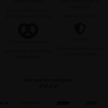
Livraison rapide
Paiement sécurisé et
modulaire
Livraison/Retrait en 24-
48h dans toute la france
Paiement par CB
Garantie
Entreprise Alsacienne
2 ans de garantie sur tous
Notre atelier est installé à
les produits neufs
Dangolsheim
Nos autres marques :
G