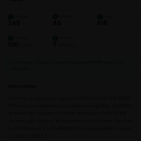
LARGEUR
HAUTEUR
DIAM.
1
2
3
245
45
R18
CHARGE
VITESSE
4
5
100
Y
800 kg
300 km/h
Connectez-vous pour vérifier la compatibilité avec vos
véhicules
Description
⌄
Le Pneus 4 saisons Lanvigator Catchfors A/S 245/45R18
100Y est la combinaison parfaite entre qualité, durabilité
et plaisir de conduite. Doté de dimensions 245/45 R18,
ce pneu allie confort et robustesse sur la durée. Ajoutez
le Catchfors A/S 245/45R18 100Y à votre panier et roulez
en toute sérénité.