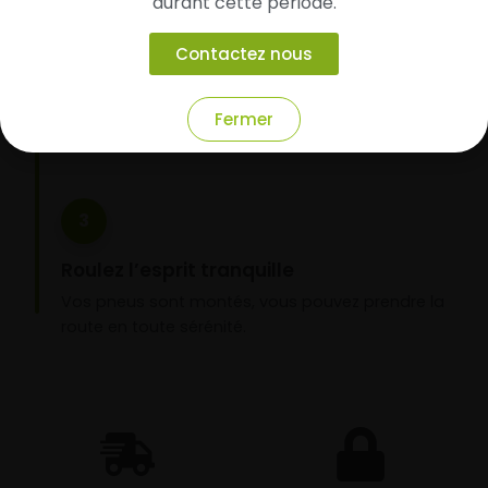
durant cette période.
Faites-les livrer chez vous ou monter en
garage partenaire
Contactez nous
Choisissez votre mode de réception : livraison à
domicile ou montage de vos pneus dans l’un de
Fermer
nos garages partenaires.
3
Roulez l’esprit tranquille
Vos pneus sont montés, vous pouvez prendre la
route en toute sérénité.