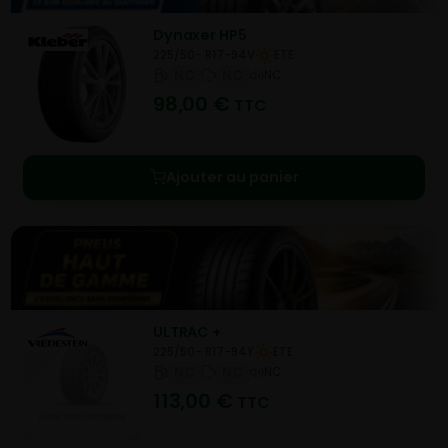
Dynaxer HP5
225/50- R17-94V
ETE
NC
NC
NC
98,00
€
TTC
Ajouter au panier
ULTRAC +
225/50- R17-94Y
ETE
NC
NC
NC
113,00
€
TTC