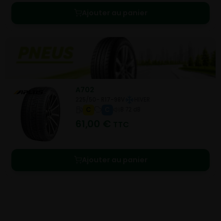
Ajouter au panier
A702
225/50- R17-98V
HIVER
C
C
B 72 dB
61,00
€
TTC
Ajouter au panier