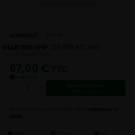
HIVER
BLUEWIN UHP
225/50 R17 94V
Réf. EAN 5420068639212
67,00
€
TTC
16 en stock
✓
Ajouter au panier
−
+
134,00 € au total
Recevez votre commande dès le
mercredi 12
août
LARGEUR
HAUTEUR
DIAM.
1
2
3