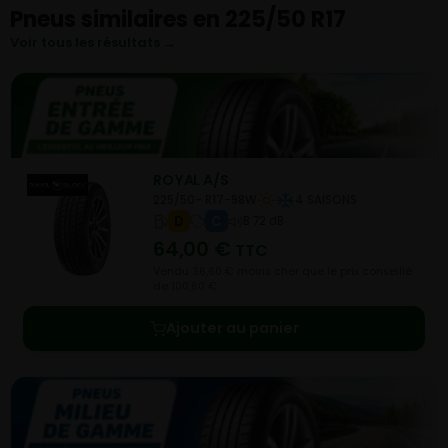
Pneus similaires en 225/50 R17
Voir tous les résultats →
ROYAL A/S
225/50- R17-98W
4 SAISONS
D
C
B 72 dB
64,00
€
TTC
Vendu 36,60 € moins cher que le prix conseillé
de 100,60 €.
Ajouter au panier