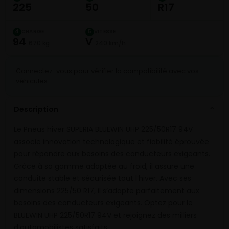
225
50
R17
CHARGE
VITESSE
4
5
94
V
670 kg
240 km/h
Connectez-vous pour vérifier la compatibilité avec vos
véhicules
Description
⌄
Le Pneus hiver SUPERIA BLUEWIN UHP 225/50R17 94V
associe innovation technologique et fiabilité éprouvée
pour répondre aux besoins des conducteurs exigeants.
Grâce à sa gomme adaptée au froid, il assure une
conduite stable et sécurisée tout l’hiver. Avec ses
dimensions 225/50 R17, il s’adapte parfaitement aux
besoins des conducteurs exigeants. Optez pour le
BLUEWIN UHP 225/50R17 94V et rejoignez des milliers
d’automobilistes satisfaits.