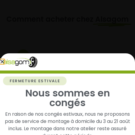
Comment acheter chez
Alsagom
1
Cherchez et trouvez votre modèle de
pneus
FERMETURE ESTIVALE
Renseignez les dimensions de vos pneus afin
Nous sommes en
d’identifier rapidement les modèles compatibles
avec votre véhicule.
congés
En raison de nos congés estivaux, nous ne proposons
pas de service de montage à domicile du 3 au 21 août
2
inclus. Le montage dans notre atelier reste assuré