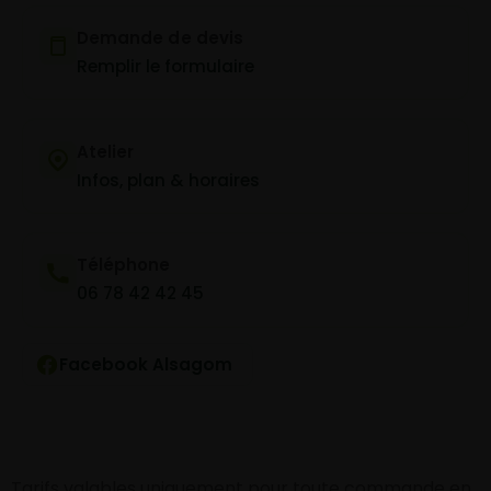
Demande de devis
Remplir le formulaire
Atelier
Infos, plan & horaires
Téléphone
06 78 42 42 45
Facebook Alsagom
Tarifs valables uniquement pour toute commande en