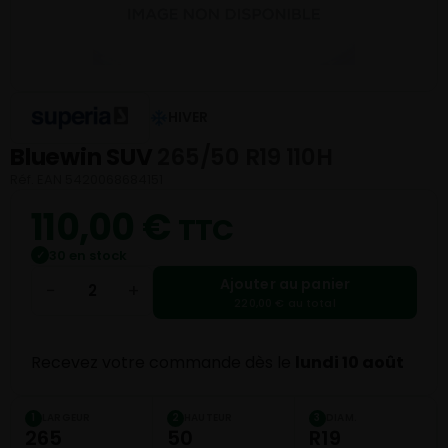
HIVER
Bluewin SUV
265/50 R19 110H
Réf. EAN 5420068684151
110,00
€
TTC
30 en stock
✓
Ajouter au panier
−
+
220,00 € au total
Recevez votre commande dès le
lundi 10 août
LARGEUR
HAUTEUR
DIAM.
1
2
3
265
50
R19