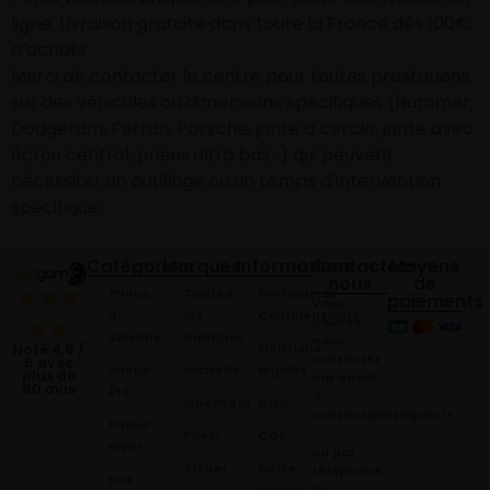
ligne. Livraison gratuite dans toute la France dès 100€
d’achats
Merci de contacter le centre pour toutes prestations
sur des véhicules ou dimensions spécifiques (Hummer,
Dodgeram, Ferrari, Porsche, jante à cercle, jante avec
écrou central, pneus ultra bas…) qui peuvent
nécessiter un outillage ou un temps d’intervention
spécifique.
Catégories
Marques
Informations
Contactez-
Moyens
nous
de
Pneus
Toutes
Politique de
paiements
Vous
4
les
Confidentialité
pouvez
Saisons
marques
nous
Mentions
Noté 4,9 /
contacter
5 avec
Pneus
Michelin
légales
plus de
par email
60 avis
Été
à:
Goodyear
CGV
contact@alsagom.fr
Pneus
Pirelli
CGR
Hiver
ou par
Kleber
Notre
téléphone
Nos
au