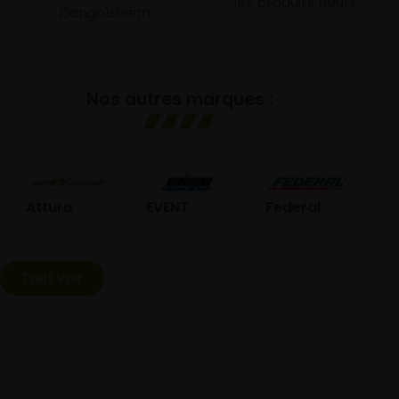
les produits neufs
Dangolsheim
Nos autres marques :
GO
Atturo
EVENT
Federal
Tout voir