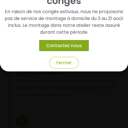
congés
Cherchez et trouvez votre modèle de
pneus
En raison de nos congés estivaux, nous ne proposons
Renseignez les dimensions de vos pneus afin
pas de service de montage à domicile du 3 au 21 août
d’identifier rapidement les modèles compatibles
inclus. Le montage dans notre atelier reste assuré
avec votre véhicule.
durant cette période.
Contactez nous
2
Fermer
Faites-les livrer chez vous ou monter en
garage partenaire
Choisissez votre mode de réception : livraison à
domicile ou montage de vos pneus dans l’un de
nos garages partenaires.
3