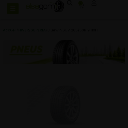
0
Accueil
/
HIVER
/
SUPERIA
/
Bluewin SUV 265/50R19 110H