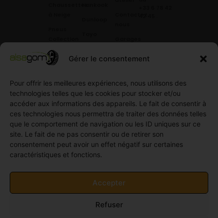
atelier
Chaussettes
Hankook
+33 6 78 42
à Neige
Contactez
42 45
.
Dunloop
nous
Pneus
Toyo
Collection
Garages
Compétition
Néolin
partenaires
Gérer le consentement
Pneus
Linglong
Demande
Collection
de devis
Pour offrir les meilleures expériences, nous utilisons des
standard
Demande
technologies telles que les cookies pour stocker et/ou
Pneus
de
accéder aux informations des appareils. Le fait de consentir à
Semi
partenariat
ces technologies nous permettra de traiter des données telles
slick
Ouvrir un
que le comportement de navigation ou les ID uniques sur ce
Pneus
compte
site. Le fait de ne pas consentir ou de retirer son
Utilitaire
professionnel
consentement peut avoir un effet négatif sur certaines
4
caractéristiques et fonctions.
Offres
saisons
d’emploi
Pneus
Politique
Accepter
Utilitaire
de
été
cookies
Refuser
Pneus
(UE)