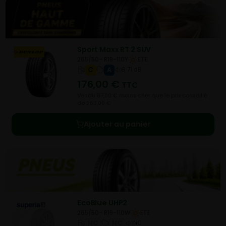
Sport Maxx RT 2 SUV
265/50- R19-110Y
ETE
C
A
B 71 dB
176,00
€
TTC
Vendu 87,00 € moins cher que le prix conseillé
de 263,00 €.
Ajouter au panier
EcoBlue UHP2
265/50- R19-110W
ETE
NC
NC
NC