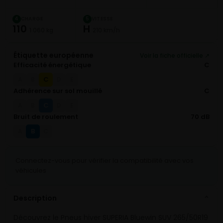
CHARGE
VITESSE
4
5
110
H
1 060 kg
210 km/h
Étiquette européenne
Voir la fiche officielle ↗
Efficacité énergétique
C
C
A
B
D
E
Adhérence sur sol mouillé
C
C
A
B
D
E
Bruit de roulement
70 dB
B
A
C
Connectez-vous pour vérifier la compatibilité avec vos
véhicules
Description
⌄
Découvrez le Pneus hiver SUPERIA Bluewin SUV 265/50R19