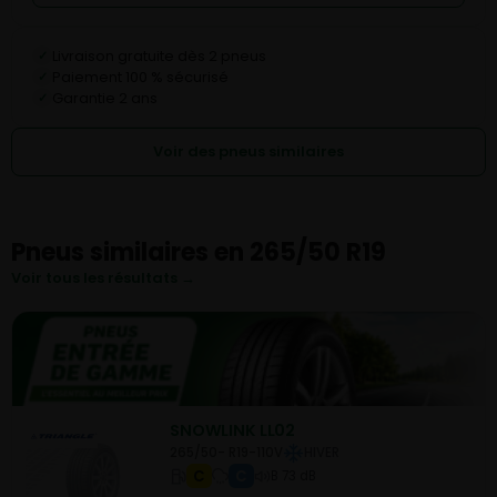
Livraison gratuite dès 2 pneus
✓
Paiement 100 % sécurisé
✓
Garantie 2 ans
✓
Voir des pneus similaires
Pneus similaires en 265/50 R19
Voir tous les résultats →
SNOWLINK LL02
265/50- R19-110V
HIVER
C
C
B 73 dB