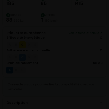
185
65
R15
CHARGE
VITESSE
4
5
88
T
560 kg
190 km/h
Étiquette européenne
Voir la fiche officielle ↗
Efficacité énergétique
C
C
A
B
D
E
Adhérence sur sol mouillé
C
C
A
B
D
E
Bruit de roulement
68 dB
A
B
C
Connectez-vous pour vérifier la compatibilité avec vos
véhicules
Description
⌄