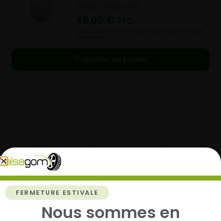
NC
NC
NC
45,00
€
TTC
Vendu 25,00 € moins cher que le prix conseillé
de 70,00 €.
Ajouter au panier
Comment acheter chez
Alsagom
FERMETURE ESTIVALE
Nous sommes en
1