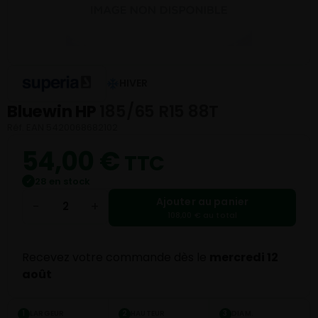
HIVER
Bluewin HP
185/65 R15 88T
Réf. EAN 5420068682102
54,00
€
TTC
28 en stock
✓
Ajouter au panier
−
+
108,00 € au total
Recevez votre commande dès le
mercredi 12
août
LARGEUR
HAUTEUR
DIAM.
1
2
3