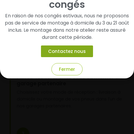
congés
Cherchez et trouvez votre modèle de
pneus
En raison de nos congés estivaux, nous ne proposons
Renseignez les dimensions de vos pneus afin
pas de service de montage à domicile du 3 au 21 août
d’identifier rapidement les modèles compatibles
inclus. Le montage dans notre atelier reste assuré
avec votre véhicule.
durant cette période.
Contactez nous
2
Fermer
Faites-les livrer chez vous ou monter en
garage partenaire
Choisissez votre mode de réception : livraison à
domicile ou montage de vos pneus dans l’un de
nos garages partenaires.
3