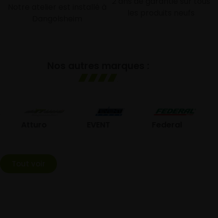
2 ans de garantie sur tous
Notre atelier est installé à
les produits neufs
Dangolsheim
Nos autres marques :
GO
Atturo
EVENT
Federal
Tout voir