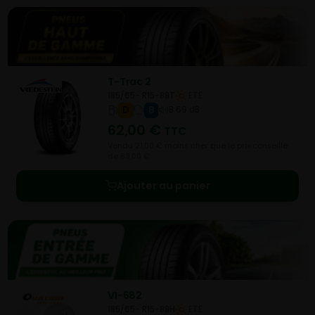
T-Trac 2
185/65- R15-88T
ETE
D
B
B 69 dB
62,00
€
TTC
Vendu 21,00 € moins cher que le prix conseillé
de 83,00 €.
Ajouter au panier
VI-682
185/65- R15-88H
ETE