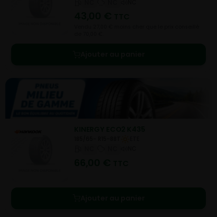
NC
NC
NC
43,00
€
TTC
Vendu 27,00 € moins cher que le prix conseillé
de 70,00 €.
Ajouter au panier
KINERGY ECO2 K435
185/65- R15-88T
ETE
NC
NC
NC
66,00
€
TTC
Ajouter au panier