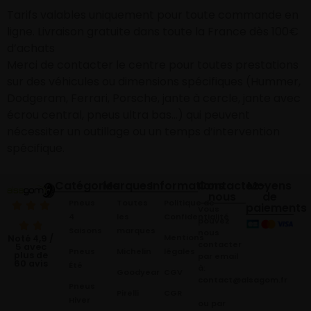
Tarifs valables uniquement pour toute commande en
ligne. Livraison gratuite dans toute la France dès 100€
d’achats
Merci de contacter le centre pour toutes prestations
sur des véhicules ou dimensions spécifiques (Hummer,
Dodgeram, Ferrari, Porsche, jante à cercle, jante avec
écrou central, pneus ultra bas…) qui peuvent
nécessiter un outillage ou un temps d’intervention
spécifique.
Catégories
Marques
Informations
Contactez-
Moyens
nous
de
Pneus
Toutes
Politique de
paiements
Vous
4
les
Confidentialité
pouvez
Saisons
marques
nous
Mentions
Noté 4,9 /
contacter
5 avec
Pneus
Michelin
légales
plus de
par email
60 avis
Été
à:
Goodyear
CGV
contact@alsagom.fr
Pneus
Pirelli
CGR
Hiver
ou par