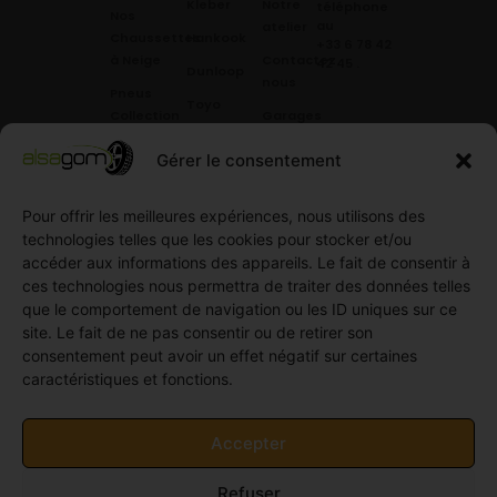
Kleber
Notre
téléphone
Nos
au
atelier
Chaussettes
Hankook
+33 6 78 42
à Neige
Contactez
42 45
.
Dunloop
nous
Pneus
Toyo
Collection
Garages
Compétition
Néolin
partenaires
Gérer le consentement
Pneus
Linglong
Demande
Collection
de devis
Pour offrir les meilleures expériences, nous utilisons des
standard
Demande
technologies telles que les cookies pour stocker et/ou
Pneus
de
accéder aux informations des appareils. Le fait de consentir à
Semi
partenariat
ces technologies nous permettra de traiter des données telles
slick
Ouvrir un
que le comportement de navigation ou les ID uniques sur ce
Pneus
compte
site. Le fait de ne pas consentir ou de retirer son
Utilitaire
professionnel
consentement peut avoir un effet négatif sur certaines
4
caractéristiques et fonctions.
Offres
saisons
d’emploi
Pneus
Politique
Accepter
Utilitaire
de
été
cookies
Refuser