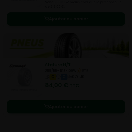
Vendu 89,00 € moins cher que le prix conseillé
de 218,00 €.
Ajouter au panier
Stature H/T
255/55- R18-109W
ETE
C
C
B 73 dB
84,00
€
TTC
Ajouter au panier