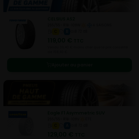
CELSIUS AS2
255/55- R18-109W
4 SAISONS
C
B
B 72 dB
119,00
€
TTC
Vendu 39,40 € moins cher que le prix conseillé
de 158,40 €.
Ajouter au panier
Eagle F1 Asymmetric SUV
255/55- R18-109V
ETE
C
A
B 72 dB
129,00
€
TTC