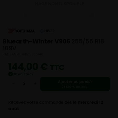
HIVER
Bluearth-Winter V906
255/55 R18
109V
Réf. EAN 4548515306140
144,00
€
TTC
30 en stock
✓
Ajouter au panier
−
+
288,00 € au total
Recevez votre commande dès le
mercredi 12
août