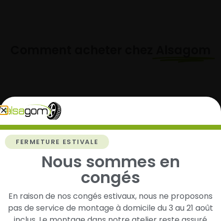
Comment acheter chez
Alsagom
1
Cherchez et trouvez votre modèle de
pneus
FERMETURE ESTIVALE
Nous sommes en
Renseignez les dimensions de vos pneus afin
d’identifier rapidement les modèles compatibles
congés
avec votre véhicule.
En raison de nos congés estivaux, nous ne proposons
pas de service de montage à domicile du 3 au 21 août
inclus. Le montage dans notre atelier reste assuré