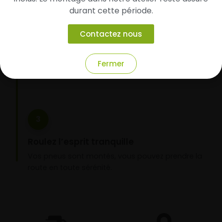
2
durant cette période.
Faites-les livrer chez vous ou monter en
Contactez nous
garage partenaire
Choisissez votre mode de réception : livraison à
domicile ou montage de vos pneus dans l’un de
Fermer
nos garages partenaires.
3
Roulez l’esprit tranquille
Vos pneus sont montés, vous pouvez prendre la
route en toute sérénité.