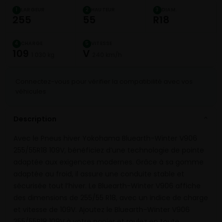
LARGEUR
HAUTEUR
DIAM.
1
2
3
255
55
R18
CHARGE
VITESSE
4
5
109
V
1 030 kg
240 km/h
Connectez-vous pour vérifier la compatibilité avec vos
véhicules
Description
⌄
Avec le Pneus hiver Yokohama Bluearth-Winter V906
255/55R18 109V, bénéficiez d’une technologie de pointe
adaptée aux exigences modernes. Grâce à sa gomme
adaptée au froid, il assure une conduite stable et
sécurisée tout l’hiver. Le Bluearth-Winter V906 affiche
des dimensions de 255/55 R18, avec un indice de charge
et vitesse de 109V. Ajoutez le Bluearth-Winter V906
255/55R18 109V à votre panier et roulez en toute