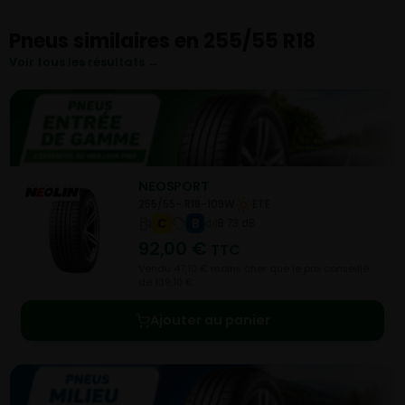
Pneus similaires en 255/55 R18
Voir tous les résultats →
NEOSPORT
255/55- R18-109W
ETE
C
B
B 73 dB
92,00
€
TTC
Vendu 47,10 € moins cher que le prix conseillé
de 139,10 €.
Ajouter au panier