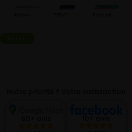
GO
Atturo
EVENT
Federal
Tout voir
Notre priorité ? Votre satisfaction
10+ avis
60+ avis