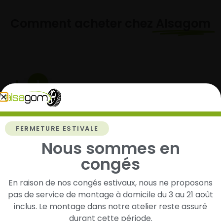
Comment acheter chez
Alsagom
1
Cherchez et trouvez votre modèle de
pneus
FERMETURE ESTIVALE
Renseignez les dimensions de vos pneus afin
d’identifier rapidement les modèles compatibles
Nous sommes en
avec votre véhicule.
congés
En raison de nos congés estivaux, nous ne proposons
pas de service de montage à domicile du 3 au 21 août
2
inclus. Le montage dans notre atelier reste assuré
durant cette période.
Faites-les livrer chez vous ou monter en