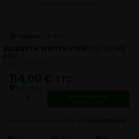
HIVER
BLUEARTH WINTER V906
215/60 R16
99H
Réf. EAN 4548515327831
114,00
€
TTC
30 en stock
✓
Ajouter au panier
−
+
228,00 € au total
Recevez votre commande dès le
mardi 11 août
LARGEUR
HAUTEUR
DIAM.
1
2
3