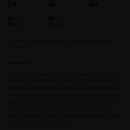
215
60
R16
CHARGE
VITESSE
4
5
99
H
775 kg
210 km/h
Connectez-vous pour vérifier la compatibilité avec vos
véhicules
Description
⌄
Conçu pour les passionnés de conduite, le Pneus hiver
Yokohama BLUEARTH WINTER V906 215/60R16 99H allie
précision, adhérence et confort. Ce pneu hiver garantit
une excellente motricité sur neige et verglas, même à
basse température. Ce pneu affiche une dimension de
215/60 R16, idéal pour une tenue de route optimale.
Ajoutez le BLUEARTH WINTER V906 215/60R16 99H à votre
panier et roulez en toute sérénité.