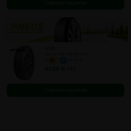
Ajouter au panier
A701
215/60- R16-99H
HIVER
D
C
B 72 dB
61,00
€
TTC
Ajouter au panier