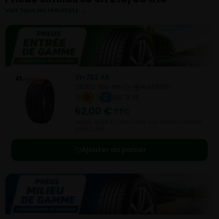
Voir tous les résultats →
VI-782 AS
215/60- R16-99H
4 SAISONS
D
C
B 72 dB
62,00
€
TTC
Vendu 40,30 € moins cher que le prix conseillé
de 102,30 €.
Ajouter au panier