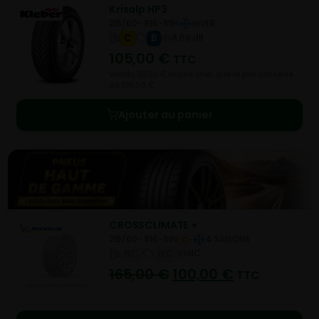
Krisalp HP3
215/60- R16-99H
HIVER
C
B
A 69 dB
105,00
€
TTC
Vendu 30,50 € moins cher que le prix conseillé
de 135,50 €.
Ajouter au panier
CROSSCLIMATE +
215/60- R16-99V
4 SAISONS
NC
NC
NC
165,00
€
100,00
€
TTC