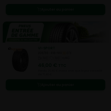
Ajouter au panier
VI-SPORT
205/55- R16-91V
ETE
NC
NC
NC
46,00
€
TTC
Vendu 25,40 € moins cher que le prix conseillé
de 71,40 €.
Ajouter au panier