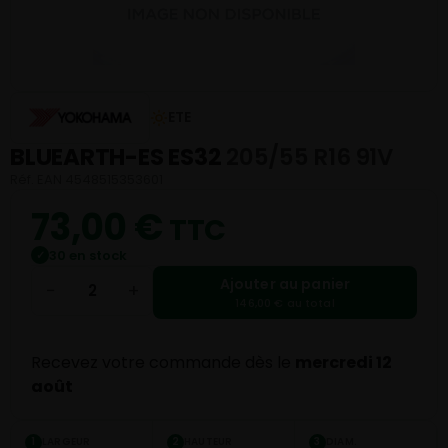
ETE
BLUEARTH-ES ES32
205/55 R16 91V
Réf. EAN 4548515353601
73,00
€
TTC
30 en stock
✓
Ajouter au panier
−
+
146,00 € au total
Recevez votre commande dès le
mercredi 12
août
LARGEUR
HAUTEUR
DIAM.
1
2
3