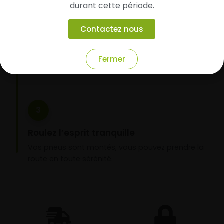
durant cette période.
Faites-les livrer chez vous ou monter en
garage partenaire
Contactez nous
Choisissez votre mode de réception : livraison à
domicile ou montage de vos pneus dans l’un de
Fermer
nos garages partenaires.
3
Roulez l’esprit tranquille
Vos pneus sont montés, vous pouvez prendre la
route en toute sérénité.