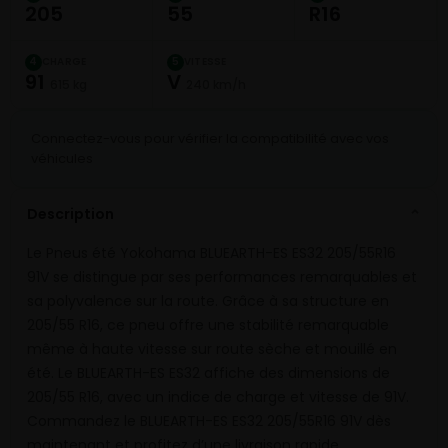
205
55
R16
CHARGE
VITESSE
4
5
91
V
615 kg
240 km/h
Connectez-vous pour vérifier la compatibilité avec vos
véhicules
Description
⌄
Le Pneus été Yokohama BLUEARTH-ES ES32 205/55R16
91V se distingue par ses performances remarquables et
sa polyvalence sur la route. Grâce à sa structure en
205/55 R16, ce pneu offre une stabilité remarquable
même à haute vitesse sur route sèche et mouillé en
été. Le BLUEARTH-ES ES32 affiche des dimensions de
205/55 R16, avec un indice de charge et vitesse de 91V.
Commandez le BLUEARTH-ES ES32 205/55R16 91V dès
maintenant et profitez d’une livraison rapide.