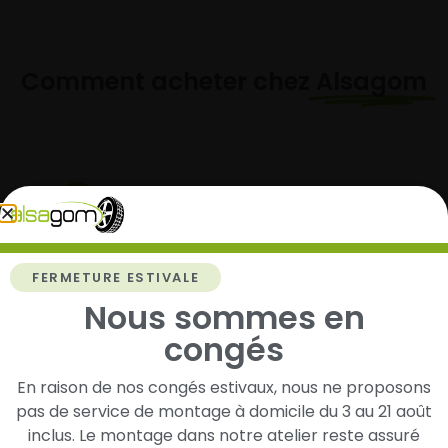
Comment acheter chez
Alsagom
1
Cherchez et trouvez votre modèle de
pneus
FERMETURE ESTIVALE
Renseignez les dimensions de vos pneus afin
Nous sommes en
d’identifier rapidement les modèles compatibles
congés
avec votre véhicule.
En raison de nos congés estivaux, nous ne proposons
pas de service de montage à domicile du 3 au 21 août
2
inclus. Le montage dans notre atelier reste assuré