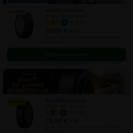
PROXES COMFORT
205/55- R16-91V
ETE
C
A
B 70 dB
70,00
€
TTC
Vendu 22,80 € moins cher que le prix conseillé
de 92,80 €.
Ajouter au panier
Sport Bluresponse
205/55- R16-91V
ETE
B
A
A 68 dB
75,00
€
TTC
Vendu 33,50 € moins cher que le prix conseillé
de 108,50 €.