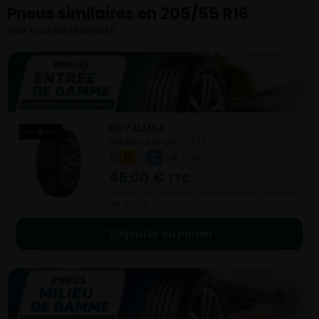
Pneus similaires en 205/55 R16
Voir tous les résultats →
ROYALMILE
205/55- R16-91V
ETE
D
C
B 71 dB
46,00
€
TTC
Vendu 25,40 € moins cher que le prix conseillé
de 71,40 €.
Ajouter au panier