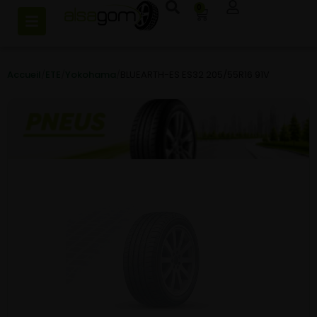
0
Accueil
/
ETE
/
Yokohama
/
BLUEARTH-ES ES32 205/55R16 91V