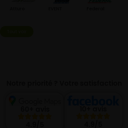
GO
Atturo
EVENT
Federal
Tout voir
Notre priorité ? Votre satisfaction
10+ avis
60+ avis
4.9/5
4.9/5