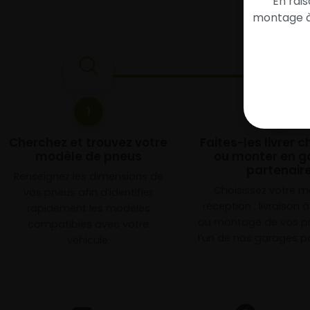
En rai
montage à 
1
2
Cherchez et trouvez votre
Faites-les livrer 
modèle de pneus
ou monter en g
partenair
Renseignez les dimensions de
Choisissez votre 
vos pneus afin d’identifier
réception : livraison 
rapidement les modèles
ou montage de vos p
compatibles avec votre
l’un de nos garages pa
véhicule.