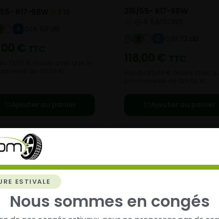
215/55- R17-98W
/55- R17-98W
ETE
4 SAISONS
A 69 dB
B
A
B 72 dB
B
C
,00
€
TTC
116,00
€
TTC
u 73,50 € moins cher que le
conseillé de 161,50 €.
Vendu 83,00 € moins cher qu
prix conseillé de 199,00 €.
Ajouter au panier
Ajouter au panier
URE ESTIVALE
Nous sommes en congés
chez
Alsagom