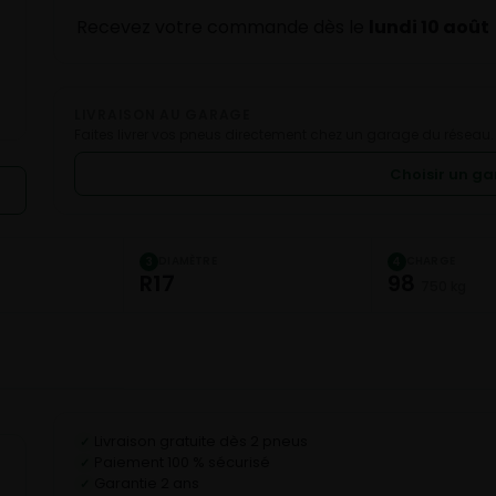
Recevez votre commande dès le
lundi 10 août
LIVRAISON AU GARAGE
Faites livrer vos pneus directement chez un garage du réseau.
Choisir un g
DIAMÈTRE
CHARGE
3
4
R17
98
750 kg
Livraison gratuite dès 2 pneus
✓
Paiement 100 % sécurisé
✓
Garantie 2 ans
✓