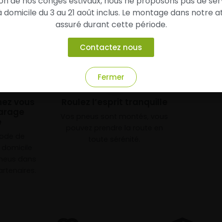
son de nos congés estivaux, nous ne proposons pas de ser
domicile du 3 au 21 août inclus. Le montage dans notre at
assuré durant cette période.
Contactez nous
Fermer
3
chez vous
Roulez l’esprit tranquille
arage
Vos pneus sont montés, vous
e
pouvez prendre la route en
mode de
toute sérénité.
à domicile
neus dans
rtenaires.