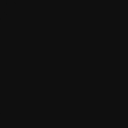
⌄
⌄
⌄