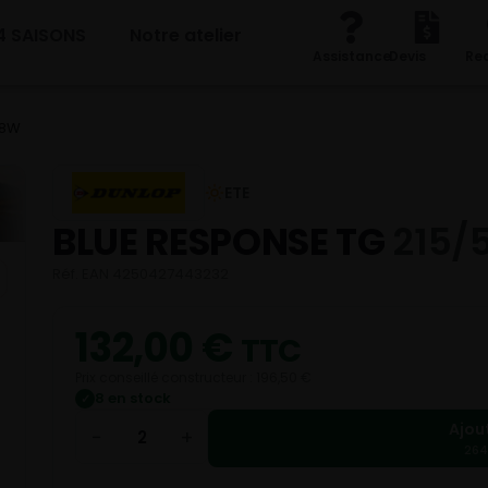
4 SAISONS
Notre atelier
Assistance
Devis
Re
98W
ETE
BLUE RESPONSE TG
215/
Réf. EAN 4250427443232
132,00
€
TTC
Prix conseillé constructeur : 196,50 €
8 en stock
✓
Ajou
−
+
264