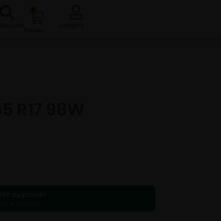
0
cherche
compte
Panier
55 R17 98W
ter au panier
,00 € au total