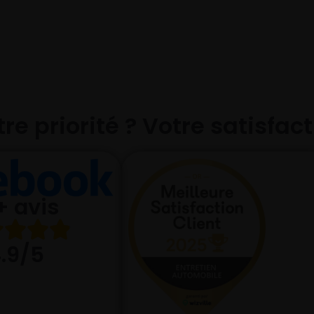
re priorité ? Votre satisfac
+ avis
.9/5