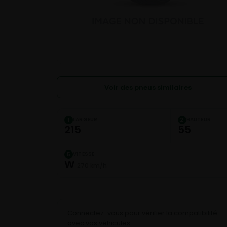
Voir des pneus similaires
LARGEUR
HAUTEUR
1
2
215
55
VITESSE
5
W
270 km/h
Connectez-vous pour vérifier la compatibilité
avec vos véhicules