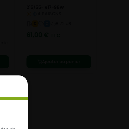
215/55- R17-98W
4 SAISONS
B 72 dB
D
C
61,00
€
TTC
e le
Ajouter au panier