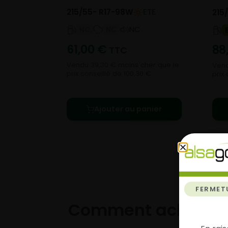
215/55- R17-98W
ETE
215
NC
NC
NC
61,00
€
88
TTC
Vendu 39,30 € moins cher que le
Vend
prix conseillé de 100,30 €.
prix 
Ajouter au panier
FERMET
Comment acheter 