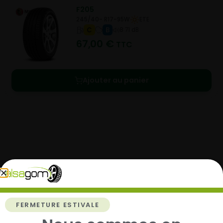
F205
245/40- R17-95W
ETE
C
B
B 71 dB
67,00
€
TTC
Ajouter au panier
Comment acheter chez
Alsagom
FERMETURE ESTIVALE