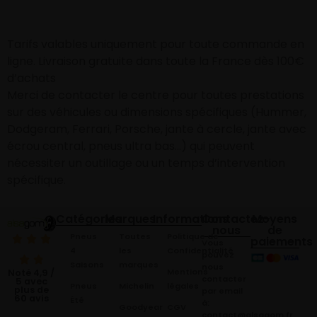
Tarifs valables uniquement pour toute commande en
ligne. Livraison gratuite dans toute la France dès 100€
d’achats
Merci de contacter le centre pour toutes prestations
sur des véhicules ou dimensions spécifiques (Hummer,
Dodgeram, Ferrari, Porsche, jante à cercle, jante avec
écrou central, pneus ultra bas…) qui peuvent
nécessiter un outillage ou un temps d’intervention
spécifique.
Catégories
Marques
Informations
Contactez-
Moyens
nous
de
Pneus
Toutes
Politique de
paiements
Vous
4
les
Confidentialité
pouvez
Saisons
marques
nous
Mentions
Noté 4,9 /
contacter
5 avec
Pneus
Michelin
légales
plus de
par email
60 avis
Été
à:
Goodyear
CGV
contact@alsagom.fr