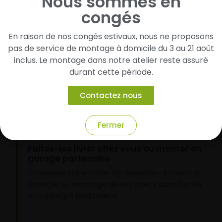
Nous sommes en
1
congés
Cherchez et trouvez votre modèle de
En raison de nos congés estivaux, nous ne proposons
pneus
pas de service de montage à domicile du 3 au 21 août
Renseignez les dimensions de vos pneus afin
inclus. Le montage dans notre atelier reste assuré
d’identifier rapidement les modèles compatibles
durant cette période.
avec votre véhicule.
Contactez nous
Fermer
2
Faites-les livrer chez vous ou monter en
garage partenaire
Choisissez votre mode de réception : livraison à
domicile ou montage de vos pneus dans l’un de
nos garages partenaires.