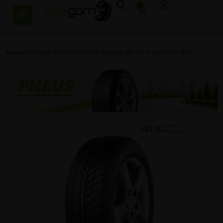
0
Accueil
/
HIVER
/
BRIDGESTONE
/
Blizzak LM-32 245/40R17 95V
−21 %
DU PRIX
CONSEILLÉ