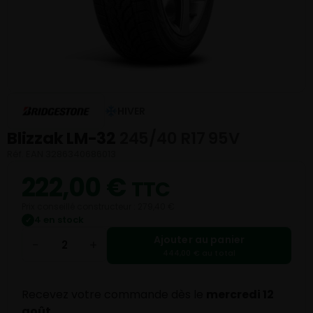
HIVER
Blizzak LM-32
245/40 R17 95V
Réf. EAN 3286340686013
222,00
€
TTC
Prix conseillé constructeur : 279,40 €
4 en stock
✓
Ajouter au panier
−
+
444,00 € au total
Recevez votre commande dès le
mercredi 12
août