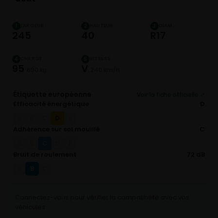
LARGEUR
HAUTEUR
DIAM.
1
2
3
245
40
R17
CHARGE
VITESSE
4
5
95
V
690 kg
240 km/h
Étiquette européenne
Voir la fiche officielle ↗
Efficacité énergétique
D
D
A
B
C
E
Adhérence sur sol mouillé
C
C
A
B
D
E
Bruit de roulement
72 dB
B
A
C
Connectez-vous pour vérifier la compatibilité avec vos
véhicules