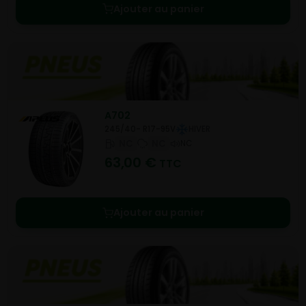
Ajouter au panier
A702
245/40- R17-95V
HIVER
NC
NC
NC
63,00
€
TTC
Ajouter au panier