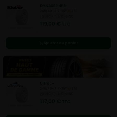
DYNAXER HP5
245/40- R17-95Y
ETE
NC
NC
NC
119,00
€
TTC
Ajouter au panier
Ultrac+
245/40- R17-95Y
ETE
NC
NC
NC
117,00
€
TTC