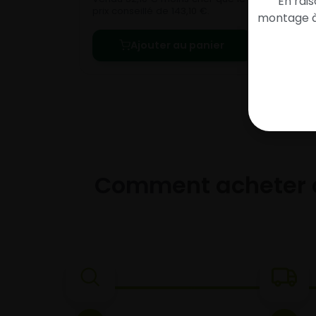
En rai
prix conseillé de 143,10 €.
montage à 
Ajouter au panier
Comment acheter 