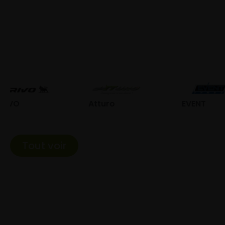
Atturo
EVENT
Fed
Tout voir