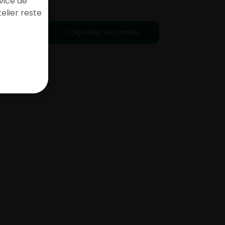
vice de
elier reste
Ajouter au panier