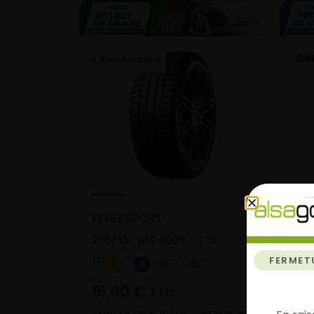
EFFEXSPORT
Ven
275/35- R19-100Y
ETE
275
FERMET
B 73 dB
C
A
91,00
€
15
TTC
Vendu 52,10 € moins cher que le