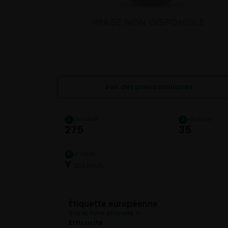
Voir des pneus similaires
LARGEUR
HAUTEUR
1
2
275
35
VITESSE
5
Y
300 km/h
Étiquette européenne
Voir la fiche officielle ↗
Efficacité