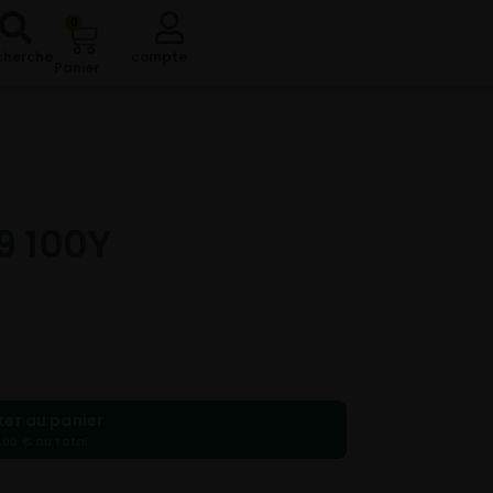
0
cherche
compte
Panier
9 100Y
ter au panier
,00 € au total