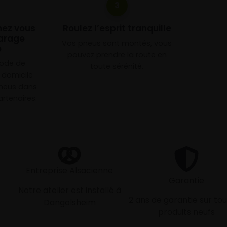
3
chez vous
Roulez l’esprit tranquille
arage
Vos pneus sont montés, vous
e
pouvez prendre la route en
mode de
toute sérénité.
à domicile
neus dans
rtenaires.
Entreprise Alsacienne
Garantie
Notre atelier est installé à
2 ans de garantie sur tou
Dangolsheim
produits neufs