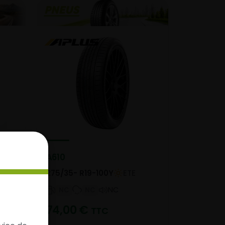
A610
275/35- R19-100Y
ETE
NC
NC
NC
74,00
€
TTC