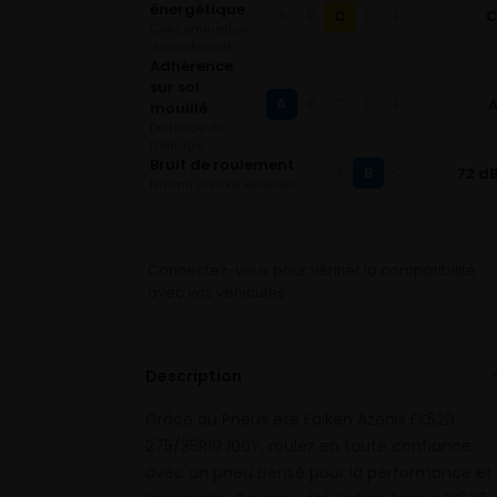
énergétique
C
A
B
D
E
Consommation
de carburant
Adhérence
sur sol
A
B
C
D
E
mouillé
Distance de
freinage
Bruit de roulement
B
72 d
A
C
Niveau sonore extérieur
Connectez-vous pour vérifier la compatibilité
avec vos véhicules
Description
Grâce au Pneus été Falken Azenis FK520
275/35R19 100Y, roulez en toute confiance
avec un pneu pensé pour la performance et