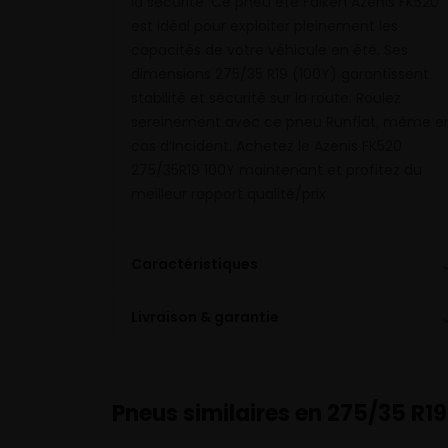
la sécurité. Ce pneu été Falken Azenis FK520
est idéal pour exploiter pleinement les
capacités de votre véhicule en été. Ses
dimensions 275/35 R19 (100Y) garantissent
stabilité et sécurité sur la route. Roulez
sereinement avec ce pneu Runflat, même e
cas d’incident. Achetez le Azenis FK520
275/35R19 100Y maintenant et profitez du
meilleur rapport qualité/prix.
Caractéristiques
Livraison & garantie
Pneus similaires en 275/35 R19