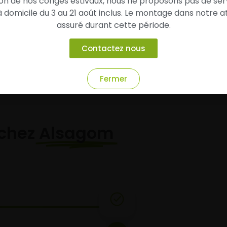
son de nos congés estivaux, nous ne proposons pas de ser
domicile du 3 au 21 août inclus. Le montage dans notre at
assuré durant cette période.
Ajouter au panier
Ajouter au panier
Contactez nous
Fermer
chez
Alsagom