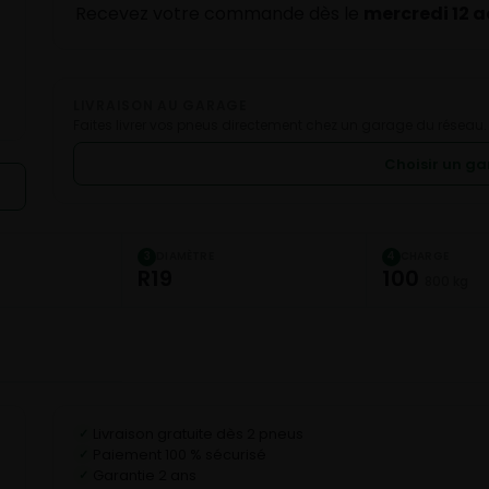
Recevez votre commande dès le
mercredi 12 
LIVRAISON AU GARAGE
Faites livrer vos pneus directement chez un garage du réseau.
Choisir un g
DIAMÈTRE
CHARGE
3
4
R19
100
800 kg
Livraison gratuite dès 2 pneus
✓
Paiement 100 % sécurisé
✓
Garantie 2 ans
✓