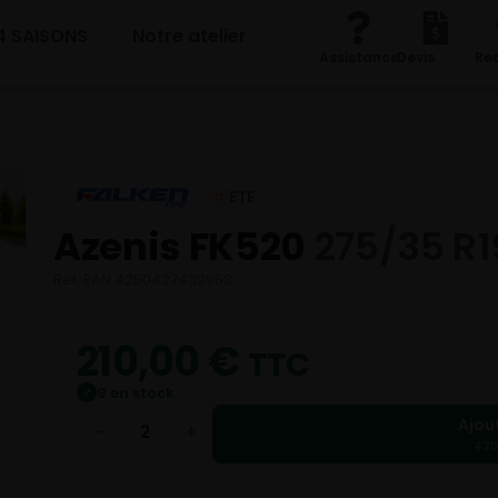
4 SAISONS
Notre atelier
Assistance
Devis
Re
ETE
Azenis FK520
275/35 R1
Réf. EAN 4250427432953
210,00
€
TTC
9 en stock
✓
Ajou
−
+
420