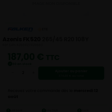
ETE
Azenis FK520
265/45 R20 108Y
Réf. EAN 4250427429663
187,00
€
TTC
30 en stock
✓
Ajouter au panier
−
+
374,00 € au total
Recevez votre commande dès le
mercredi 12
août
LARGEUR
HAUTEUR
DIAM.
1
2
3