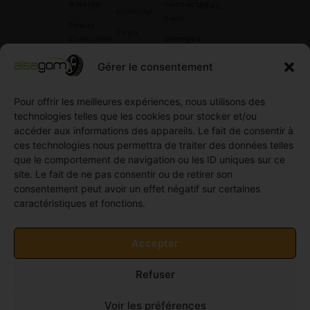
à Neige
Contactez
42 45
.
Dunloop
nous
Pneus
Toyo
Collection
Garages
Compétition
Néolin
partenaires
Gérer le consentement
Pneus
Linglong
Demande
Collection
de devis
Pour offrir les meilleures expériences, nous utilisons des
standard
Demande
technologies telles que les cookies pour stocker et/ou
Pneus
de
accéder aux informations des appareils. Le fait de consentir à
Semi
partenariat
ces technologies nous permettra de traiter des données telles
slick
Ouvrir un
que le comportement de navigation ou les ID uniques sur ce
Pneus
compte
site. Le fait de ne pas consentir ou de retirer son
Utilitaire
professionnel
consentement peut avoir un effet négatif sur certaines
4
caractéristiques et fonctions.
Offres
saisons
d’emploi
Pneus
Politique
Accepter
Utilitaire
de
été
cookies
Refuser
Pneus
(UE)
Utilitaire
Voir les préférences
Hiver