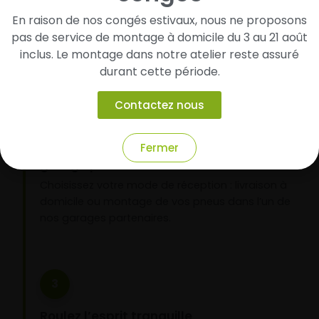
Renseignez les dimensions de vos pneus afin
En raison de nos congés estivaux, nous ne proposons
d’identifier rapidement les modèles compatibles
pas de service de montage à domicile du 3 au 21 août
avec votre véhicule.
inclus. Le montage dans notre atelier reste assuré
durant cette période.
Contactez nous
2
Fermer
Faites-les livrer chez vous ou monter en
garage partenaire
Choisissez votre mode de réception : livraison à
domicile ou montage de vos pneus dans l’un de
nos garages partenaires.
3
Roulez l’esprit tranquille