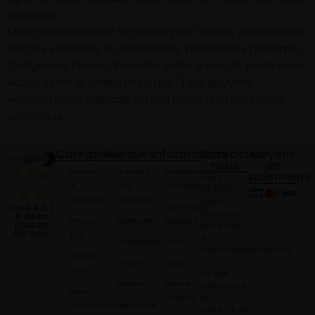
d’achats
Merci de contacter le centre pour toutes prestations
sur des véhicules ou dimensions spécifiques (Hummer,
Dodgeram, Ferrari, Porsche, jante à cercle, jante avec
écrou central, pneus ultra bas…) qui peuvent
nécessiter un outillage ou un temps d’intervention
spécifique.
Catégories
Marques
Informations
Contactez-
Moyens
nous
de
Pneus
Toutes
Politique de
paiements
Vous
4
les
Confidentialité
pouvez
Saisons
marques
nous
Mentions
Noté 4,9 /
contacter
5 avec
Pneus
Michelin
légales
plus de
par email
60 avis
Été
à:
Goodyear
CGV
contact@alsagom.fr
Pneus
Pirelli
CGR
Hiver
ou par
Kleber
Notre
téléphone
Nos
au
atelier
Chaussettes
Hankook
+33 6 78 42