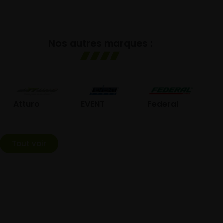
Nos autres marques :
GOL
Atturo
EVENT
Federal
Tout voir