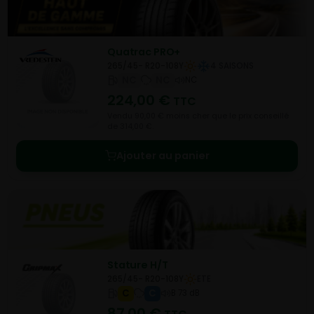
Quatrac PRO+
265/45- R20-108Y
4 SAISONS
NC
NC
NC
224,00
€
TTC
Vendu 90,00 € moins cher que le prix conseillé
de 314,00 €.
Ajouter au panier
Stature H/T
265/45- R20-108Y
ETE
C
C
B 73 dB
87,00
€