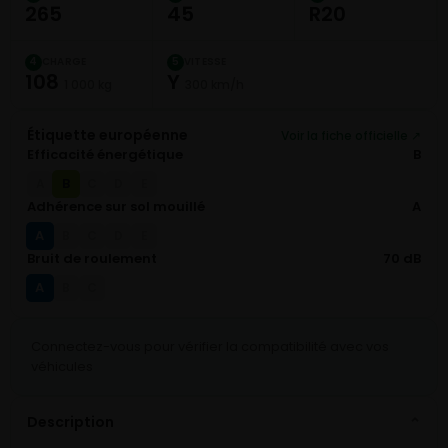
265
45
R20
CHARGE
VITESSE
4
5
108
Y
1 000 kg
300 km/h
Étiquette européenne
Voir la fiche officielle ↗
Efficacité énergétique
B
B
A
C
D
E
Adhérence sur sol mouillé
A
A
B
C
D
E
Bruit de roulement
70 dB
A
B
C
Connectez-vous pour vérifier la compatibilité avec vos
véhicules
Description
⌄