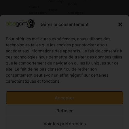
Dunloop
nous
Pneus
Toyo
Collection
Garages
Compétition
Néolin
partenaires
Gérer le consentement
Pneus
Linglong
Demande
Collection
de devis
Pour offrir les meilleures expériences, nous utilisons des
standard
Demande
technologies telles que les cookies pour stocker et/ou
Pneus
de
accéder aux informations des appareils. Le fait de consentir à
Semi
partenariat
ces technologies nous permettra de traiter des données telles
slick
Ouvrir un
que le comportement de navigation ou les ID uniques sur ce
Pneus
compte
site. Le fait de ne pas consentir ou de retirer son
Utilitaire
professionnel
consentement peut avoir un effet négatif sur certaines
4
caractéristiques et fonctions.
Offres
saisons
d’emploi
Pneus
Politique
Accepter
Utilitaire
de
été
cookies
Refuser
Pneus
(UE)
Utilitaire
Voir les préférences
Hiver