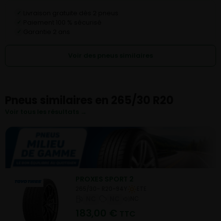
Livraison gratuite dès 2 pneus
✓
Paiement 100 % sécurisé
✓
Garantie 2 ans
✓
Voir des pneus similaires
Pneus similaires en 265/30 R20
Voir tous les résultats →
PROXES SPORT 2
265/30- R20-94Y
ETE
NC
NC
NC
183,00
€
TTC