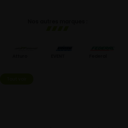
Nos autres marques :
GO
Atturo
EVENT
Federal
Tout voir