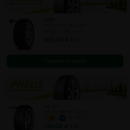
F205
265/30- R20-94Y
ETE
NC
NC
NC
100,00
€
TTC
Ajouter au panier
AS-2+
265/30- R20-94Y
ETE
D
A
B 71 dB
139,00
€
TTC