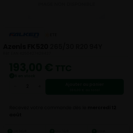
ETE
Azenis FK520
265/30 R20 94Y
Réf. EAN 4250427429427
193,00
€
TTC
6 en stock
✓
Ajouter au panier
−
+
386,00 € au total
Recevez votre commande dès le
mercredi 12
août
LARGEUR
HAUTEUR
DIAM.
1
2
3