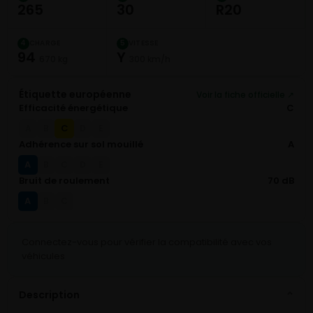
265
30
R20
CHARGE
VITESSE
4
5
94
Y
670 kg
300 km/h
Étiquette européenne
Voir la fiche officielle ↗
Efficacité énergétique
C
C
A
B
D
E
Adhérence sur sol mouillé
A
A
B
C
D
E
Bruit de roulement
70 dB
A
B
C
Connectez-vous pour vérifier la compatibilité avec vos
véhicules
Description
⌄