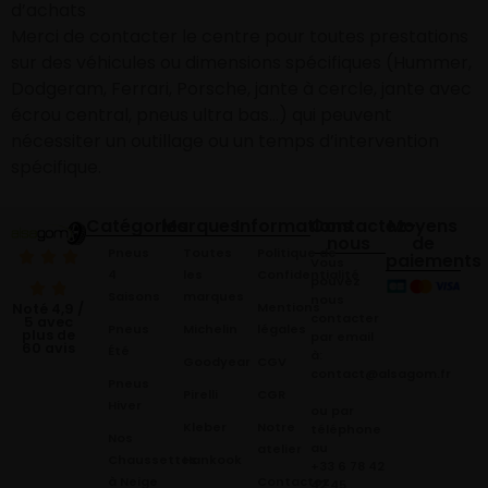
d’achats
Merci de contacter le centre pour toutes prestations
sur des véhicules ou dimensions spécifiques (Hummer,
Dodgeram, Ferrari, Porsche, jante à cercle, jante avec
écrou central, pneus ultra bas…) qui peuvent
nécessiter un outillage ou un temps d’intervention
spécifique.
Catégories
Marques
Informations
Contactez-
Moyens
nous
de
Pneus
Toutes
Politique de
paiements
Vous
4
les
Confidentialité
pouvez
Saisons
marques
nous
Mentions
Noté 4,9 /
contacter
5 avec
Pneus
Michelin
légales
plus de
par email
60 avis
Été
à:
Goodyear
CGV
contact@alsagom.fr
Pneus
Pirelli
CGR
Hiver
ou par
Kleber
Notre
téléphone
Nos
au
atelier
Chaussettes
Hankook
+33 6 78 42
à Neige
Contactez
42 45
.