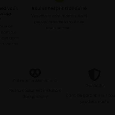
chez vous
Roulez l’esprit tranquille
arage
Vos pneus sont montés, vous
e
pouvez prendre la route en
mode de
toute sérénité.
à domicile
neus dans
rtenaires.
Entreprise Alsacienne
Garantie
Notre atelier est installé à
2 ans de garantie sur tou
Dangolsheim
produits neufs