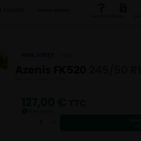
4 SAISONS
Notre atelier
Assistance
Devis
Re
ETE
Azenis FK520
245/50 R1
Réf. EAN 4250427429335
127,00
€
TTC
30 en stock
✓
Ajou
−
+
254