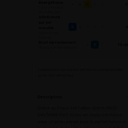
énergétique
C
A
B
D
E
Consommation
de carburant
Adhérence
sur sol
A
B
C
D
E
mouillé
Distance de
freinage
Bruit de roulement
B
70 d
A
C
Niveau sonore extérieur
Connectez-vous pour vérifier la compatibilité
avec vos véhicules
Description
Grâce au Pneus été Falken Azenis FK520
245/50R18 104Y, roulez en toute confiance
avec un pneu pensé pour la performance et