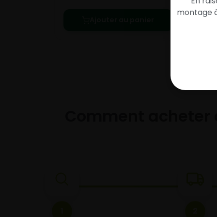
En rai
montage à 
Ajouter au panier
Comment acheter 
1
2