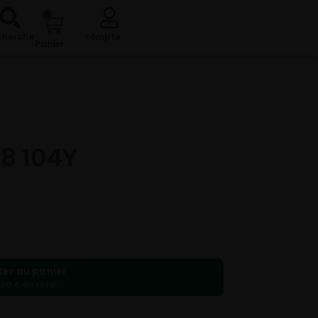
0
cherche
compte
Panier
8 104Y
ter au panier
,00 € au total