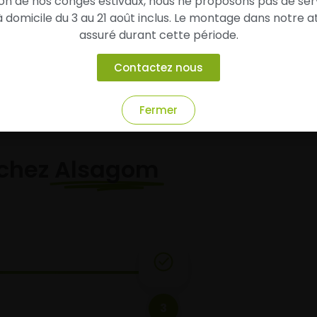
son de nos congés estivaux, nous ne proposons pas de ser
domicile du 3 au 21 août inclus. Le montage dans notre at
Ajouter au panier
Ajouter au panier
assuré durant cette période.
Contactez nous
Fermer
chez
Alsagom
3