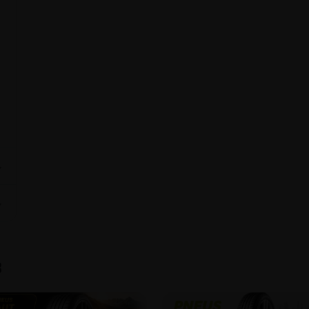
a
⌄
⌄
8