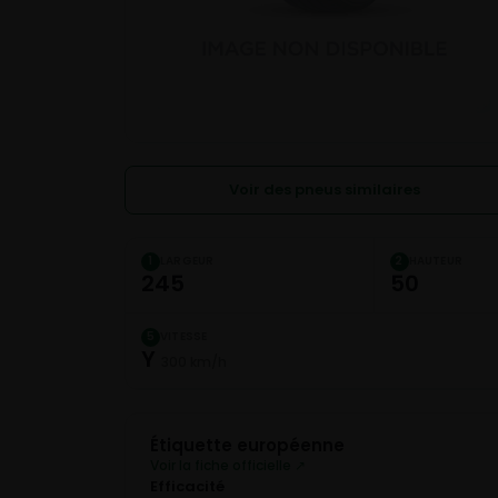
Voir des pneus similaires
LARGEUR
HAUTEUR
1
2
245
50
VITESSE
5
Y
300 km/h
Étiquette européenne
Voir la fiche officielle ↗
Efficacité