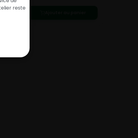
vice de
elier reste
Ajouter au panier