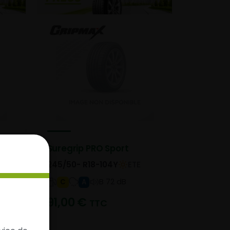
Suregrip PRO Sport
245/50- R18-104Y
ETE
B 72 dB
C
A
91,00
€
TTC