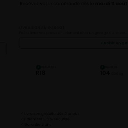
Recevez votre commande dès le
mardi 11 août
LIVRAISON AU GARAGE
Faites livrer vos pneus directement chez un garage du réseau.
Choisir un g
DIAMÈTRE
CHARGE
3
4
R18
104
900 kg
Livraison gratuite dès 2 pneus
✓
Paiement 100 % sécurisé
✓
Garantie 2 ans
✓