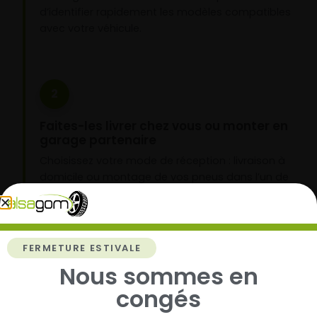
d’identifier rapidement les modèles compatibles
avec votre véhicule.
2
Faites-les livrer chez vous ou monter en
garage partenaire
Choisissez votre mode de réception : livraison à
domicile ou montage de vos pneus dans l’un de
nos garages partenaires.
FERMETURE ESTIVALE
3
Nous sommes en
Roulez l’esprit tranquille
congés
Vos pneus sont montés, vous pouvez prendre la