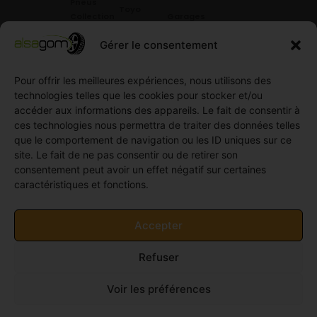
Pneus
Toyo
Collection
Garages
Compétition
Néolin
partenaires
Gérer le consentement
Pneus
Linglong
Demande
Collection
de devis
Pour offrir les meilleures expériences, nous utilisons des
standard
Demande
technologies telles que les cookies pour stocker et/ou
Pneus
de
accéder aux informations des appareils. Le fait de consentir à
Semi
partenariat
ces technologies nous permettra de traiter des données telles
slick
Ouvrir un
que le comportement de navigation ou les ID uniques sur ce
Pneus
compte
site. Le fait de ne pas consentir ou de retirer son
Utilitaire
professionnel
consentement peut avoir un effet négatif sur certaines
4
caractéristiques et fonctions.
Offres
saisons
d’emploi
Pneus
Politique
Accepter
Utilitaire
de
été
cookies
Refuser
Pneus
(UE)
Utilitaire
Voir les préférences
Hiver