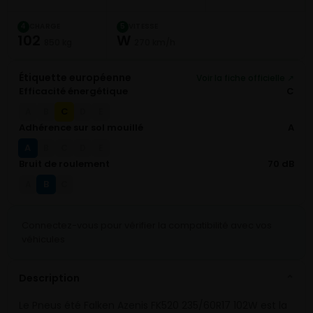
CHARGE
VITESSE
4
5
102
W
850 kg
270 km/h
Étiquette européenne
Voir la fiche officielle ↗
Efficacité énergétique
C
C
A
B
D
E
Adhérence sur sol mouillé
A
A
B
C
D
E
Bruit de roulement
70 dB
B
A
C
Connectez-vous pour vérifier la compatibilité avec vos
véhicules
Description
⌄
Le Pneus été Falken Azenis FK520 235/60R17 102W est la