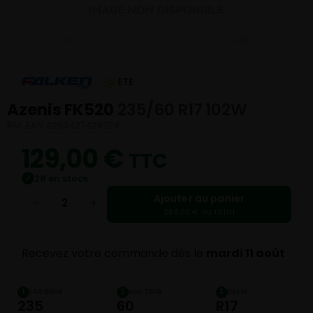
ETE
Azenis FK520
235/60 R17 102W
Réf. EAN 4250427429724
129,00
€
TTC
28 en stock
✓
Ajouter au panier
−
+
258,00 € au total
Recevez votre commande dès le
mardi 11 août
LARGEUR
HAUTEUR
DIAM.
1
2
3
235
60
R17