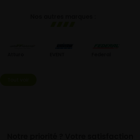
Nos autres marques :
GOL
Atturo
EVENT
Federal
Tout voir
Notre priorité ? Votre satisfaction