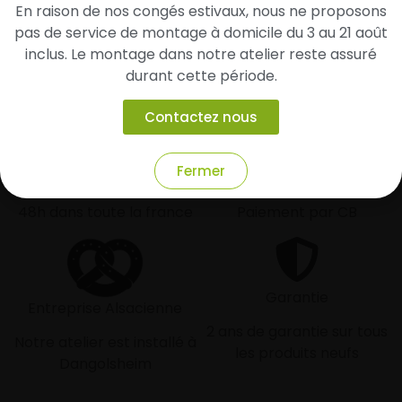
En raison de nos congés estivaux, nous ne proposons
route en toute sérénité.
pas de service de montage à domicile du 3 au 21 août
inclus. Le montage dans notre atelier reste assuré
durant cette période.
Contactez nous
Livraison rapide
Paiement sécurisé et
Fermer
modulaire
Livraison/Retrait en 24-
48h dans toute la france
Paiement par CB
Garantie
Entreprise Alsacienne
2 ans de garantie sur tous
Notre atelier est installé à
les produits neufs
Dangolsheim