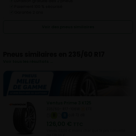
Livraison gratuite dès 2 pneus
✓
Paiement 100 % sécurisé
✓
Garantie 2 ans
✓
Voir des pneus similaires
Pneus similaires en 235/60 R17
Voir tous les résultats →
Ventus Prime 3 K125
235/60- R17-106W
ETE
B
B
B 72 dB
126,00
€
TTC
Vendu 52,00 € moins cher que le prix conseillé
de 178,00 €.