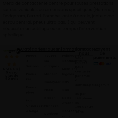
Merci de contacter le centre pour toutes prestations
sur des véhicules ou dimensions spécifiques (Hummer,
Dodgeram, Ferrari, Porsche, jante à cercle, jante avec
écrou central, pneus ultra bas…) qui peuvent
nécessiter un outillage ou un temps d’intervention
spécifique.
Catégories
Marques
Informations
Contactez-
Moyens
nous
de
Pneus
Toutes
Politique de
paiements
Vous
4
les
Confidentialité
pouvez
Saisons
marques
nous
Mentions
Noté 4,9 /
contacter
5 avec
Pneus
Michelin
légales
plus de
par email
60 avis
Été
à:
Goodyear
CGV
contact@alsagom.fr
Pneus
Pirelli
CGR
Hiver
ou par
Kleber
Notre
téléphone
Nos
au
atelier
Chaussettes
Hankook
+33 6 78 42
à Neige
Contactez
42 45
.
Dunloop
nous