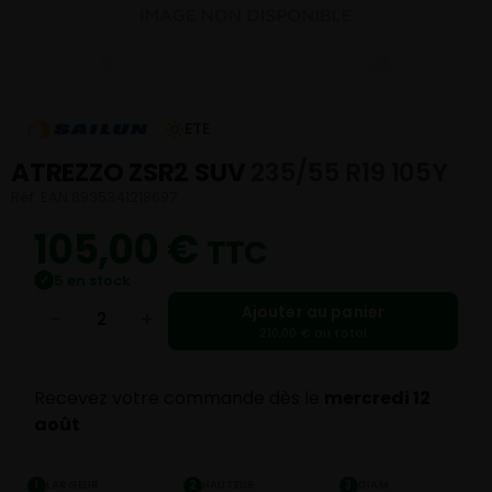
ETE
ATREZZO ZSR2 SUV
235/55 R19 105Y
Réf. EAN 8935341218697
105,00
€
TTC
5 en stock
✓
Ajouter au panier
−
+
210,00 € au total
Recevez votre commande dès le
mercredi 12
août
LARGEUR
HAUTEUR
DIAM.
1
2
3