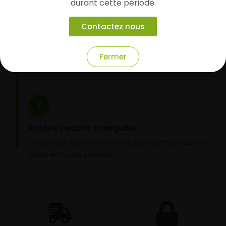
durant cette période.
Faites-les livrer chez vous ou monter en
garage partenaire
Contactez nous
Choisissez votre mode de réception : livraison à
domicile ou montage de vos pneus dans l’un de
Fermer
nos garages partenaires.
3
Roulez l’esprit tranquille
Vos pneus sont montés, vous pouvez prendre la
route en toute sérénité.