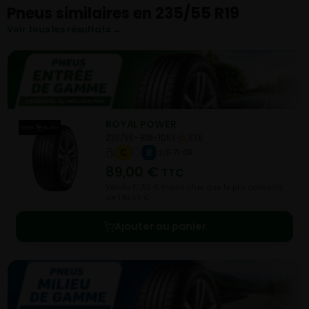
Pneus similaires en 235/55 R19
Voir tous les résultats →
ROYAL POWER
235/55- R19-105Y
ETE
C
B
B 71 dB
89,00
€
TTC
Vendu 51,50 € moins cher que le prix conseillé
de 140,50 €.
Ajouter au panier