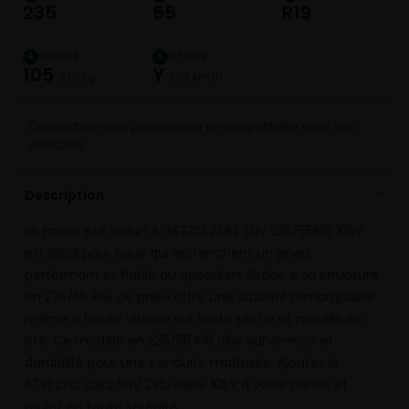
235
55
R19
CHARGE
VITESSE
4
5
105
Y
925 kg
300 km/h
Connectez-vous pour vérifier la compatibilité avec vos
véhicules
Description
⌄
Le Pneus été Sailun ATREZZO ZSR2 SUV 235/55R19 105Y
est idéal pour ceux qui recherchent un pneu
performant et fiable au quotidien. Grâce à sa structure
en 235/55 R19, ce pneu offre une stabilité remarquable
même à haute vitesse sur route sèche et mouillé en
été. Ce modèle en 235/55 R19 allie adhérence et
durabilité pour une conduite maîtrisée. Ajoutez le
ATREZZO ZSR2 SUV 235/55R19 105Y à votre panier et
roulez en toute sérénité.