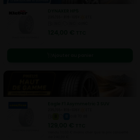
DYNAXER HP5
235/55- R19-105Y
ETE
NC
NC
NC
124,00
€
TTC
Ajouter au panier
Eagle F1 Asymmetric 3 SUV
235/55- R19-105Y
ETE
B
B
B 70 dB
129,00
€
TTC
Vendu 111,00 € moins cher que le prix conseillé
de 240,00 €.