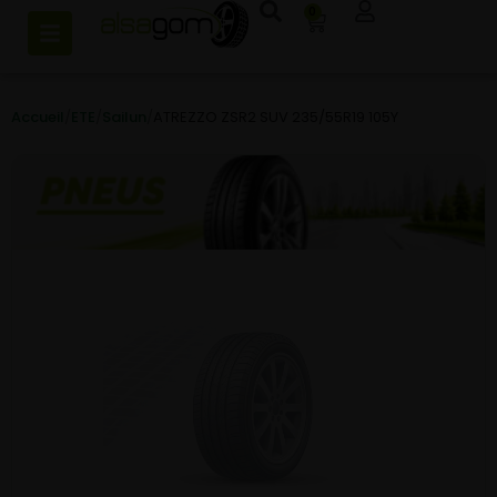
0
Accueil
/
ETE
/
Sailun
/
ATREZZO ZSR2 SUV 235/55R19 105Y