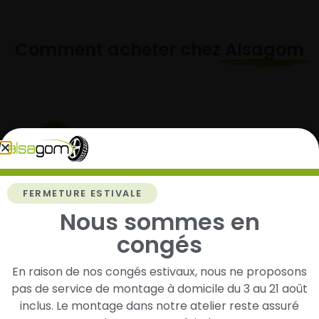
Comment acheter chez
Alsagom
1
Cherchez et trouvez votre modèle de
pneus
FERMETURE ESTIVALE
Renseignez les dimensions de vos pneus afin
Nous sommes en
d’identifier rapidement les modèles compatibles
avec votre véhicule.
congés
En raison de nos congés estivaux, nous ne proposons
pas de service de montage à domicile du 3 au 21 août
2
inclus. Le montage dans notre atelier reste assuré