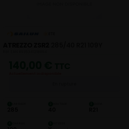
ETE
ATREZZO ZSR2
285/40 R21 109Y
Réf. EAN 8935341218864
140,00
€
TTC
Actuellement indisponible
En rupture
LARGEUR
HAUTEUR
DIAM.
1
2
3
285
40
R21
CHARGE
VITESSE
4
5