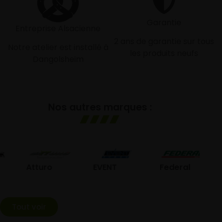
Garantie
Entreprise Alsacienne
2 ans de garantie sur tous
Notre atelier est installé à
les produits neufs
Dangolsheim
Nos autres marques :
GO
Atturo
EVENT
Federal
Tout voir