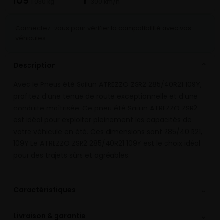
109
Y
1 030 kg
300 km/h
Connectez-vous pour vérifier la compatibilité avec vos
véhicules
Description
⌄
Avec le Pneus été Sailun ATREZZO ZSR2 285/40R21 109Y,
profitez d’une tenue de route exceptionnelle et d’une
conduite maîtrisée. Ce pneu été Sailun ATREZZO ZSR2
est idéal pour exploiter pleinement les capacités de
votre véhicule en été. Ces dimensions sont 285/40 R21,
109Y Le ATREZZO ZSR2 285/40R21 109Y est le choix idéal
pour des trajets sûrs et agréables.
⌄
Caractéristiques
⌄
Livraison & garantie