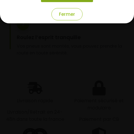
Fermer
3
Roulez l’esprit tranquille
Vos pneus sont montés, vous pouvez prendre la
route en toute sérénité.
Livraison rapide
Paiement sécurisé et
modulaire
Livraison/Retrait en 24-
48h dans toute la france
Paiement par CB