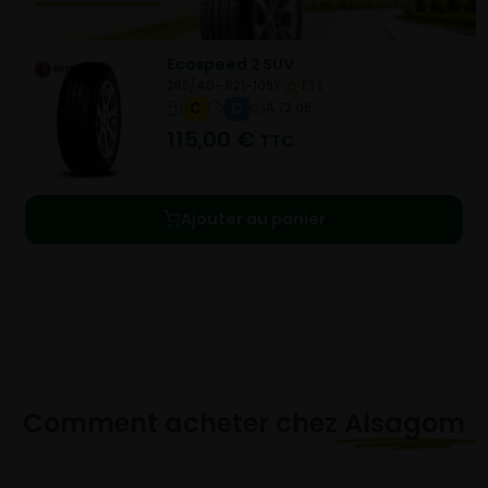
Ecospeed 2 SUV
285/40- R21-109Y
ETE
C
C
A 72 dB
115,00
€
TTC
Ajouter au panier
Comment acheter chez
Alsagom