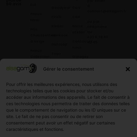
plus de
par email
60 avis
Été
à:
Goodyear
CGV
contact@alsagom.fr
Pneus
Pirelli
CGR
Hiver
ou par
Kleber
Notre
téléphone
Nos
au
atelier
Chaussettes
Hankook
+33 6 78 42
à Neige
Contactez
42 45
.
Dunloop
nous
Pneus
Toyo
Collection
Garages
Compétition
Néolin
partenaires
Gérer le consentement
Pneus
Linglong
Demande
Collection
de devis
Pour offrir les meilleures expériences, nous utilisons des
standard
Demande
technologies telles que les cookies pour stocker et/ou
Pneus
de
accéder aux informations des appareils. Le fait de consentir à
Semi
partenariat
ces technologies nous permettra de traiter des données telles
slick
Ouvrir un
que le comportement de navigation ou les ID uniques sur ce
Pneus
compte
site. Le fait de ne pas consentir ou de retirer son
Utilitaire
professionnel
consentement peut avoir un effet négatif sur certaines
4
caractéristiques et fonctions.
Offres
saisons
d’emploi