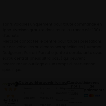
Tarifs valables uniquement pour toute commande en
ligne. Livraison gratuite dans toute la France dès 100€
d’achats
Merci de contacter le centre pour toutes prestations
sur des véhicules ou dimensions spécifiques (Hummer,
Dodgeram, Ferrari, Porsche, jante à cercle, jante avec
écrou central, pneus ultra bas…) qui peuvent
nécessiter un outillage ou un temps d’intervention
spécifique.
Catégories
Marques
Informations
Contactez-
Moyens
nous
de
Pneus
Toutes
Politique de
paiements
Vous
4
les
Confidentialité
pouvez
Saisons
marques
nous
Mentions
Noté 4,9 /
contacter
5 avec
Pneus
Michelin
légales