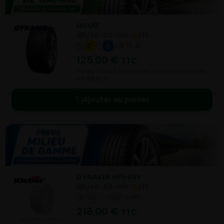
MSU01
285/40- R21-109Y
ETE
C
B
B 73 dB
125,00
€
TTC
Vendu 63,90 € moins cher que le prix conseillé
de 188,90 €.
Ajouter au panier
DYNAXER HP5 SUV
285/40- R21-109Y
ETE
NC
NC
NC
218,00
€
TTC