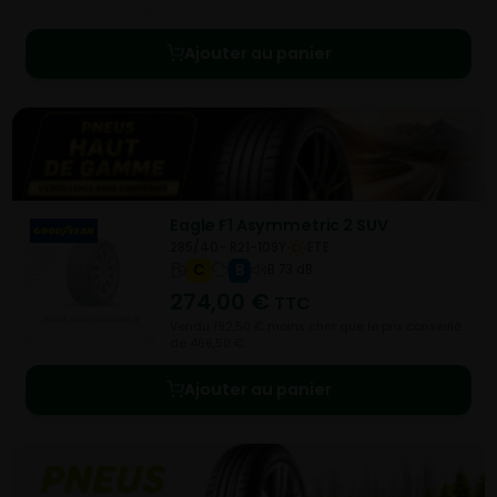
Ajouter au panier
Eagle F1 Asymmetric 2 SUV
285/40- R21-109Y
ETE
C
B
B 73 dB
274,00
€
TTC
Vendu 192,50 € moins cher que le prix conseillé
de 466,50 €.
Ajouter au panier