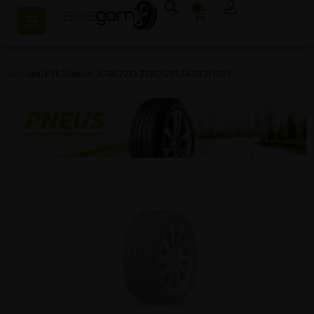
0
Accueil
/
ETE
/
Sailun
/
ATREZZO ZSR2 285/40R21 109Y