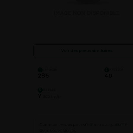
Voir des pneus similaires
LARGEUR
HAUTEUR
1
2
285
40
VITESSE
5
Y
300 km/h
Connectez-vous pour vérifier la compatibilité
avec vos véhicules