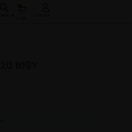
0
cherche
compte
Panier
20 108Y
re