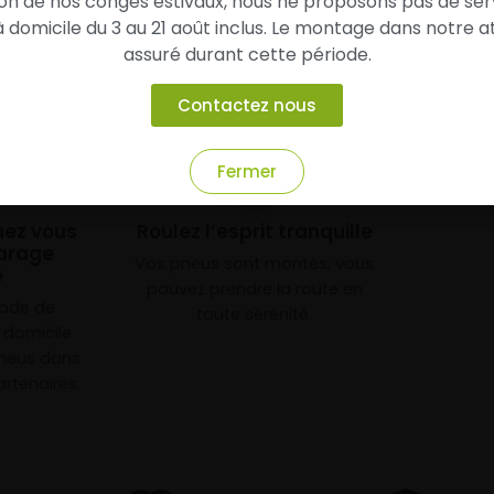
son de nos congés estivaux, nous ne proposons pas de ser
domicile du 3 au 21 août inclus. Le montage dans notre at
assuré durant cette période.
Contactez nous
Fermer
3
chez vous
Roulez l’esprit tranquille
arage
Vos pneus sont montés, vous
e
pouvez prendre la route en
mode de
toute sérénité.
à domicile
neus dans
rtenaires.