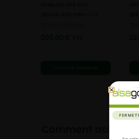
DYNAXER HP5 SUV
Ult
285/40- R20-108Y
ETE
285
NC
NC
NC
205,00
€
22
TTC
Ajouter au panier
FERMET
Comment acheter 