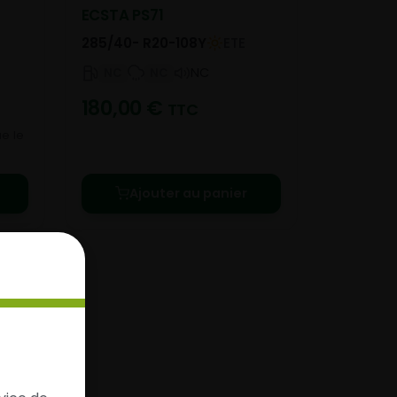
ECSTA PS71
285/40- R20-108Y
ETE
NC
NC
NC
180,00
€
TTC
e le
Ajouter au panier