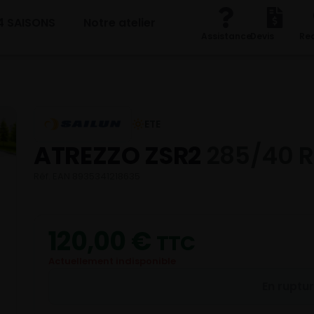
4 SAISONS
Notre atelier
Assistance
Devis
Re
ETE
ATREZZO ZSR2
285/40 R
Réf. EAN 8935341218635
120,00
€
TTC
Actuellement indisponible
En ruptu