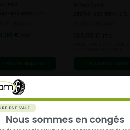
rac PRO
N'Fera Sport
/40- R20-108Y
ETE
285/40- R20-108Y
ETE
NC
NC
NC
NC
NC
NC
4,00
€
163,00
€
TTC
TTC
Vendu 110,00 € moins cher qu
prix conseillé de 273,00 €.
Ajouter au panier
Ajouter au panier
URE ESTIVALE
Nous sommes en congés
chez
Alsagom