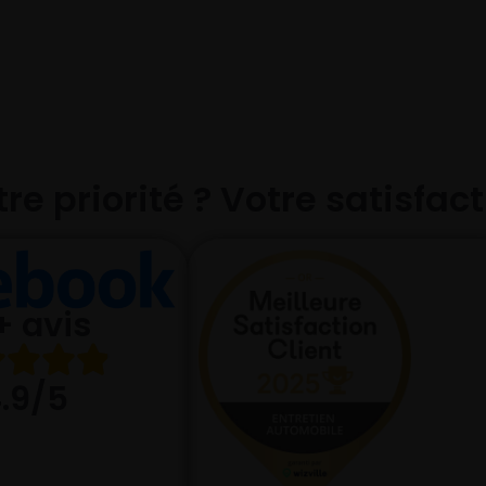
re priorité ? Votre satisfac
+ avis
.9/5