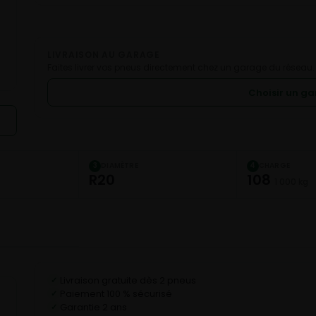
LIVRAISON AU GARAGE
Faites livrer vos pneus directement chez un garage du réseau.
Choisir un g
DIAMÈTRE
CHARGE
3
4
R20
108
1 000 kg
Livraison gratuite dès 2 pneus
✓
Paiement 100 % sécurisé
✓
Garantie 2 ans
✓