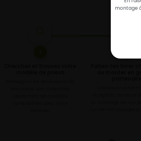
En rai
montage à 
1
2
Cherchez et trouvez votre
Faites-les livrer 
modèle de pneus
ou monter en g
partenair
Renseignez les dimensions de
Choisissez votre 
vos pneus afin d’identifier
réception : livraison 
rapidement les modèles
ou montage de vos p
compatibles avec votre
l’un de nos garages pa
véhicule.