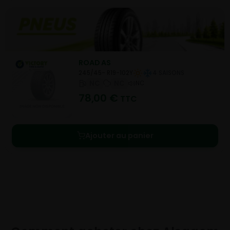
ROAD AS
245/45- R19-102Y
4 SAISONS
NC
NC
NC
78,00
€
TTC
Ajouter au panier