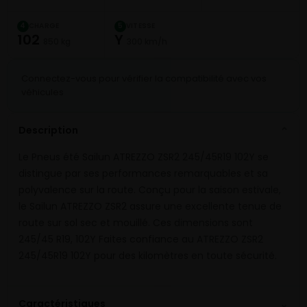
CHARGE
VITESSE
4
5
102
Y
850 kg
300 km/h
Connectez-vous pour vérifier la compatibilité avec vos
véhicules
Description
⌄
Le Pneus été Sailun ATREZZO ZSR2 245/45R19 102Y se
distingue par ses performances remarquables et sa
polyvalence sur la route. Conçu pour la saison estivale,
le Sailun ATREZZO ZSR2 assure une excellente tenue de
route sur sol sec et mouillé. Ces dimensions sont
245/45 R19, 102Y Faites confiance au ATREZZO ZSR2
245/45R19 102Y pour des kilomètres en toute sécurité.
⌄
Caractéristiques