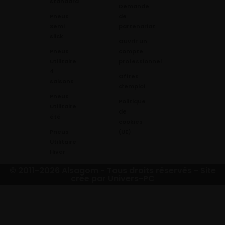
standard
Demande
Pneus
de
Semi
partenariat
slick
Ouvrir un
Pneus
compte
Utilitaire
professionnel
4
Offres
saisons
d’emploi
Pneus
Politique
Utilitaire
de
été
cookies
Pneus
(UE)
Utilitaire
Hiver
© 2011-2026 Alsagom - Tous droits réservés -
Site
crée par Univers-PC