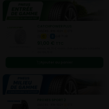
CATCHPOWER PLUS
245/45- R19-102Y
ETE
C
B
B 71 dB
91,00
€
TTC
Vendu 45,70 € moins cher que le prix conseillé
de 136,70 €.
Ajouter au panier
PROXES SPORT 2
245/45- R19-102Y
ETE