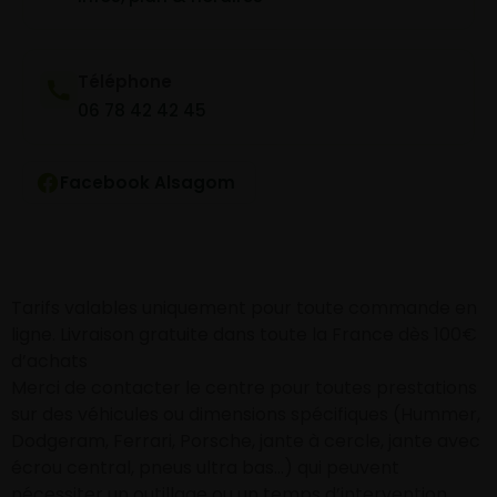
Téléphone
06 78 42 42 45
Facebook Alsagom
Tarifs valables uniquement pour toute commande en
ligne. Livraison gratuite dans toute la France dès 100€
d’achats
Merci de contacter le centre pour toutes prestations
sur des véhicules ou dimensions spécifiques (Hummer,
Dodgeram, Ferrari, Porsche, jante à cercle, jante avec
écrou central, pneus ultra bas…) qui peuvent
nécessiter un outillage ou un temps d’intervention