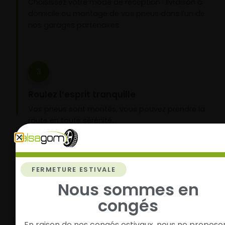
Choisissez votre mode de réception : livraison à
domicile ou montage de vos pneus dans l’un de
nos garages partenaires.
3
Roulez l’esprit tranquille
Vos pneus sont montés, vous pouvez prendre la
route en toute sérénité.
FERMETURE ESTIVALE
Nous sommes en
congés
Livraison rapide
Paiement sécurisé et
modulaire
Livraison/Retrait en 24-
En raison de nos congés estivaux, nous ne proposo