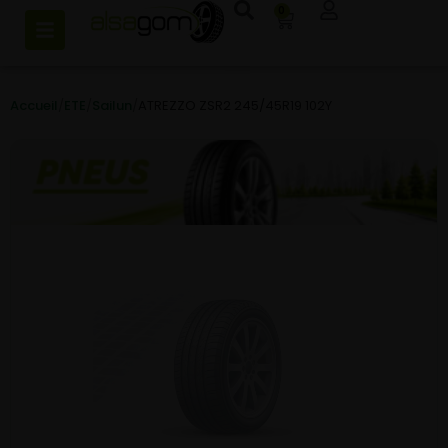
0
Accueil
/
ETE
/
Sailun
/
ATREZZO ZSR2 245/45R19 102Y