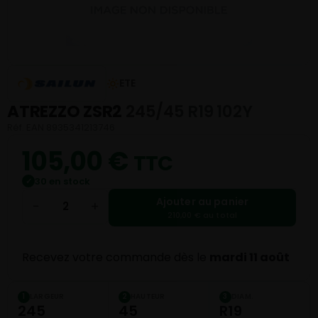
ETE
ATREZZO ZSR2
245/45 R19 102Y
Réf. EAN 8935341213746
105,00
€
TTC
30 en stock
✓
Ajouter au panier
−
+
210,00 € au total
Recevez votre commande dès le
mardi 11 août
LARGEUR
HAUTEUR
DIAM.
1
2
3
245
45
R19