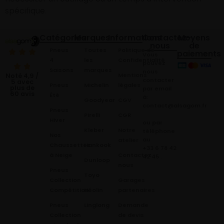
spécifique.
Catégories
Marques
Informations
Contactez-
Moyens
nous
de
Pneus
Toutes
Politique de
paiements
Vous
4
les
Confidentialité
pouvez
Saisons
marques
nous
Mentions
Noté 4,9 /
contacter
5 avec
Pneus
Michelin
légales
plus de
par email
60 avis
Été
à:
Goodyear
CGV
contact@alsagom.fr
Pneus
Pirelli
CGR
Hiver
ou par
Kleber
Notre
téléphone
Nos
au
atelier
Chaussettes
Hankook
+33 6 78 42
à Neige
Contactez
42 45
.
Dunloop
nous
Pneus
Toyo
Collection
Garages
Compétition
Néolin
partenaires
Pneus
Linglong
Demande
Collection
de devis