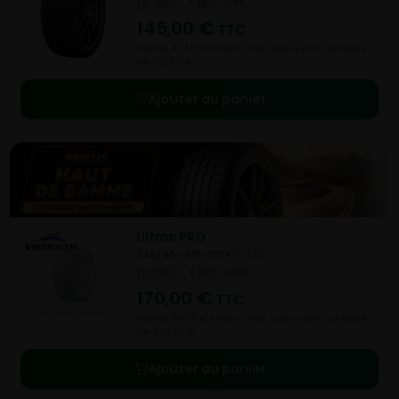
NC
NC
NC
145,00
€
TTC
Vendu 47,60 € moins cher que le prix conseillé
de 192,60 €.
Ajouter au panier
Ultrac PRO
245/45- R19-102Y
ETE
NC
NC
NC
170,00
€
TTC
Vendu 64,00 € moins cher que le prix conseillé
de 234,00 €.
Ajouter au panier