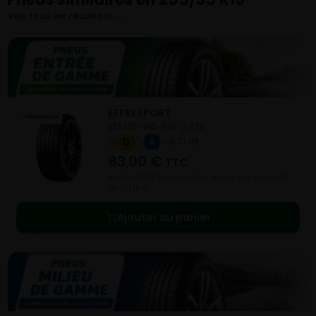
Voir tous les résultats →
EFFEXSPORT
255/35- R19-96Y
ETE
D
A
B 73 dB
83,00
€
TTC
Vendu 48,10 € moins cher que le prix conseillé
de 131,10 €.
Ajouter au panier