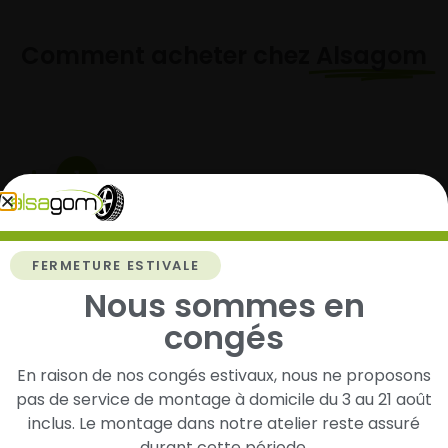
Comment acheter chez
Alsagom
1
Cherchez et trouvez votre modèle de
pneus
FERMETURE ESTIVALE
Renseignez les dimensions de vos pneus afin
Nous sommes en
d’identifier rapidement les modèles compatibles
avec votre véhicule.
congés
En raison de nos congés estivaux, nous ne proposons
pas de service de montage à domicile du 3 au 21 août
2
inclus. Le montage dans notre atelier reste assuré
durant cette période.