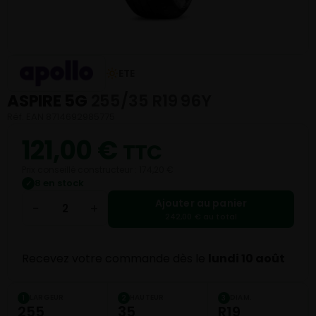
ETE
ASPIRE 5G
255/35 R19 96Y
Réf. EAN 8714692985775
121,00
€
TTC
Prix conseillé constructeur : 174,20 €
8 en stock
✓
Ajouter au panier
−
+
242,00 € au total
Recevez votre commande dès le
lundi 10 août
LARGEUR
HAUTEUR
DIAM.
1
2
3
255
35
R19