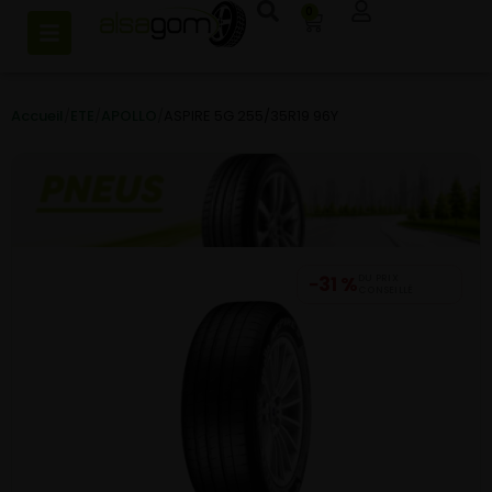
0
Accueil
/
ETE
/
APOLLO
/
ASPIRE 5G 255/35R19 96Y
−31 %
DU PRIX
CONSEILLÉ