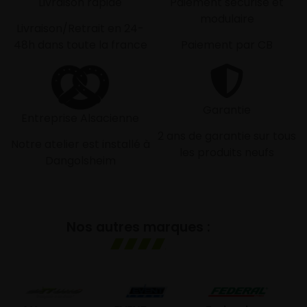
Livraison rapide
Paiement sécurisé et
modulaire
Livraison/Retrait en 24-
48h dans toute la france
Paiement par CB
Garantie
Entreprise Alsacienne
2 ans de garantie sur tous
Notre atelier est installé à
les produits neufs
Dangolsheim
Nos autres marques :
GO