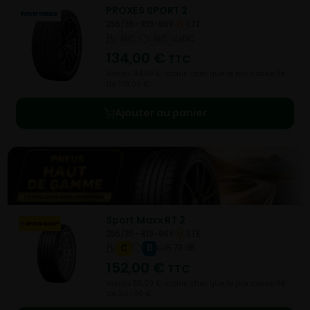
PROXES SPORT 2
255/35- R19-96Y
ETE
NC
NC
NC
134,00
€
TTC
Vendu 44,00 € moins cher que le prix conseillé
de 178,00 €.
Ajouter au panier
Sport Maxx RT 2
255/35- R19-96Y
ETE
C
B
B 73 dB
152,00
€
TTC
Vendu 85,00 € moins cher que le prix conseillé
de 237,00 €.