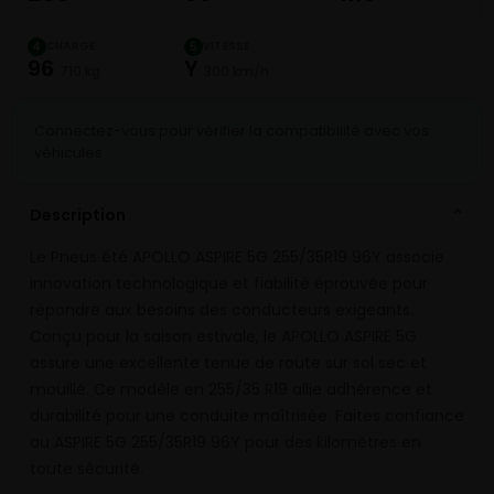
CHARGE
VITESSE
4
5
96
Y
710 kg
300 km/h
Connectez-vous pour vérifier la compatibilité avec vos
véhicules
Description
⌄
Le Pneus été APOLLO ASPIRE 5G 255/35R19 96Y associe
innovation technologique et fiabilité éprouvée pour
répondre aux besoins des conducteurs exigeants.
Conçu pour la saison estivale, le APOLLO ASPIRE 5G
assure une excellente tenue de route sur sol sec et
mouillé. Ce modèle en 255/35 R19 allie adhérence et
durabilité pour une conduite maîtrisée. Faites confiance
au ASPIRE 5G 255/35R19 96Y pour des kilomètres en
toute sécurité.