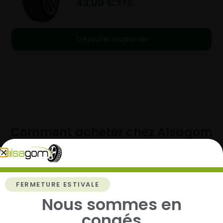
42,00
€
TTC
Ajouter au panier
Comment acheter chez
Alsagom
FERMETURE ESTIVALE
1
Nous sommes en
congés
Cherchez et trouvez votre modèle de