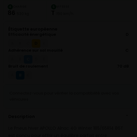
CHARGE
VITESSE
4
5
86
T
530 kg
190 km/h
Étiquette européenne
Efficacité énergétique
D
D
A
B
C
E
Adhérence sur sol mouillé
C
C
A
B
D
E
Bruit de roulement
70 dB
B
A
C
Connectez-vous pour vérifier la compatibilité avec vos
véhicules
Description
⌄
Le Pneus hiver APOLLO Alnac 4G Winter 185/65R14 86T
est conçu pour offrir un équilibre parfait entre