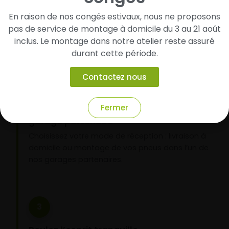
pneus
En raison de nos congés estivaux, nous ne proposons
Renseignez les dimensions de vos pneus afin
pas de service de montage à domicile du 3 au 21 août
d’identifier rapidement les modèles compatibles
inclus. Le montage dans notre atelier reste assuré
avec votre véhicule.
durant cette période.
Contactez nous
2
Fermer
Faites-les livrer chez vous ou monter en
garage partenaire
Choisissez votre mode de réception : livraison à
domicile ou montage de vos pneus dans l’un de
nos garages partenaires.
3