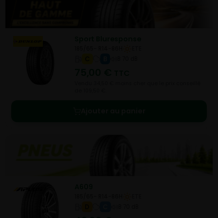
Sport Bluresponse
185/65- R14-86H
ETE
C
B
B 70 dB
75,00
€
TTC
Vendu 34,50 € moins cher que le prix conseillé
de 109,50 €.
Ajouter au panier
A609
185/65- R14-86H
ETE
D
C
B 70 dB