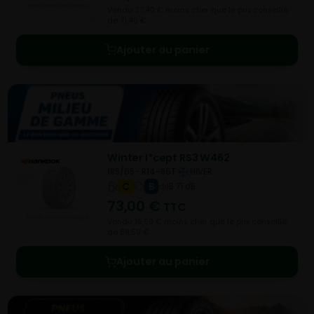
Vendu 27,40 € moins cher que le prix conseillé
de 71,40 €.
Ajouter au panier
Winter I*cept RS3 W462
185/65- R14-86T
HIVER
C
B
B 71 dB
73,00
€
TTC
Vendu 16,50 € moins cher que le prix conseillé
de 89,50 €.
Ajouter au panier