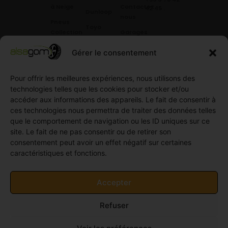
à Neige
Contactez
42 45
.
Dunloop
nous
Pneus
Toyo
Collection
Garages
Compétition
Néolin
partenaires
Gérer le consentement
Pneus
Linglong
Demande
Collection
de devis
standard
Pour offrir les meilleures expériences, nous utilisons des
Demande
technologies telles que les cookies pour stocker et/ou
Pneus
de
accéder aux informations des appareils. Le fait de consentir à
Semi
partenariat
ces technologies nous permettra de traiter des données telles
slick
Ouvrir un
que le comportement de navigation ou les ID uniques sur ce
Pneus
compte
site. Le fait de ne pas consentir ou de retirer son
Utilitaire
professionnel
consentement peut avoir un effet négatif sur certaines
4
caractéristiques et fonctions.
Offres
saisons
d’emploi
Pneus
Politique
Accepter
Utilitaire
de
été
cookies
Refuser
Pneus
(UE)
Utilitaire