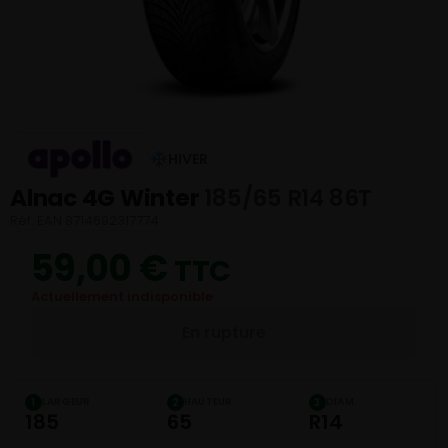
HIVER
Alnac 4G Winter
185/65 R14 86T
Réf. EAN 8714692317774
59,00
€
TTC
Actuellement indisponible
En rupture
LARGEUR
HAUTEUR
DIAM.
1
2
3
185
65
R14