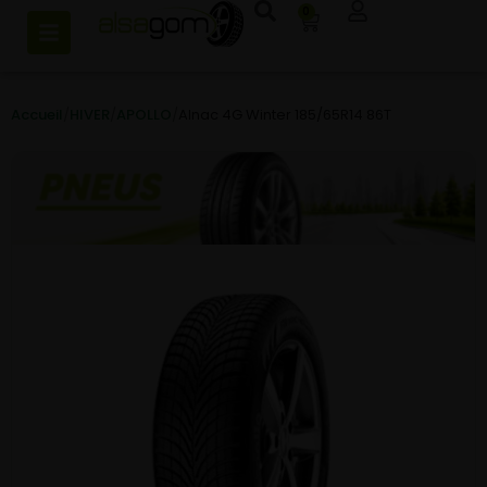
0
Accueil
/
HIVER
/
APOLLO
/
Alnac 4G Winter 185/65R14 86T