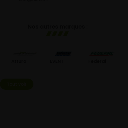
Nos autres marques :
GO
Atturo
EVENT
Federal
Tout voir