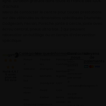
ligne. Livraison gratuite dans toute la France dès 100€
d’achats
Merci de contacter le centre pour toutes prestations
sur des véhicules ou dimensions spécifiques (Hummer,
Dodgeram, Ferrari, Porsche, jante à cercle, jante avec
écrou central, pneus ultra bas…) qui peuvent
nécessiter un outillage ou un temps d’intervention
spécifique.
Catégories
Marques
Informations
Contactez-
Moyens
nous
de
Pneus
Toutes
Politique de
paiements
Vous
4
les
Confidentialité
pouvez
Saisons
marques
nous
Mentions
Noté 4,9 /
contacter
5 avec
Pneus
Michelin
légales
plus de
par email
60 avis
Été
à:
Goodyear
CGV
contact@alsagom.fr
Pneus
Pirelli
CGR
Hiver
ou par
Kleber
Notre
téléphone
Nos
au
atelier
Chaussettes
Hankook
+33 6 78 42