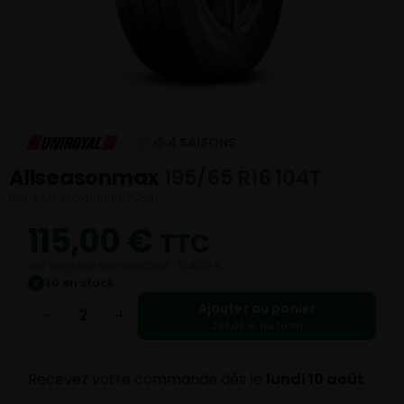
4 SAISONS
Allseasonmax
195/65 R16 104T
Réf. EAN 4024068007654
115,00
€
TTC
Prix conseillé constructeur : 154,00 €
30 en stock
✓
Ajouter au panier
−
+
230,00 € au total
Recevez votre commande dès le
lundi 10 août