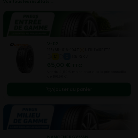
Voir tous les résultats →
V-02
195/65- R16-104T
UTILITAIRE ETE
C
C
B 72 dB
65,00
€
TTC
Vendu 41,50 € moins cher que le prix conseillé
de 106,50 €.
Ajouter au panier
NANOENERGY VAN