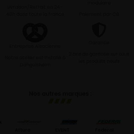
modulaire
Livraison/Retrait en 24-
48h dans toute la france
Paiement par CB
Garantie
Entreprise Alsacienne
2 ans de garantie sur tous
Notre atelier est installé à
les produits neufs
Dangolsheim
Nos autres marques :
GO
Atturo
EVENT
Federal