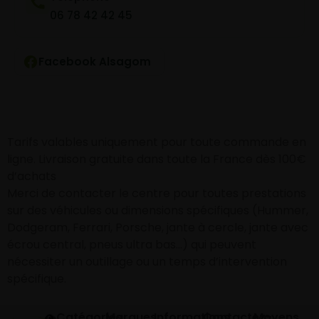
06 78 42 42 45
Facebook Alsagom
Tarifs valables uniquement pour toute commande en
ligne. Livraison gratuite dans toute la France dès 100€
d’achats
Merci de contacter le centre pour toutes prestations
sur des véhicules ou dimensions spécifiques (Hummer,
Dodgeram, Ferrari, Porsche, jante à cercle, jante avec
écrou central, pneus ultra bas…) qui peuvent
nécessiter un outillage ou un temps d’intervention
spécifique.
Catégories
Marques
Informations
Contactez-
Moyens