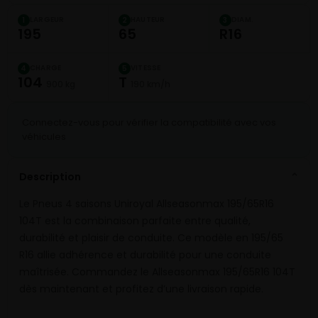
LARGEUR
HAUTEUR
DIAM.
1
2
3
195
65
R16
CHARGE
VITESSE
4
5
104
T
900 kg
190 km/h
Connectez-vous pour vérifier la compatibilité avec vos
véhicules
Description
⌄
Le Pneus 4 saisons Uniroyal Allseasonmax 195/65R16
104T est la combinaison parfaite entre qualité,
durabilité et plaisir de conduite. Ce modèle en 195/65
R16 allie adhérence et durabilité pour une conduite
maîtrisée. Commandez le Allseasonmax 195/65R16 104T
dès maintenant et profitez d’une livraison rapide.