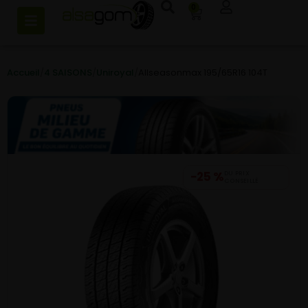
0
Accueil
/
4 SAISONS
/
Uniroyal
/
Allseasonmax 195/65R16 104T
−25 %
DU PRIX
CONSEILLÉ