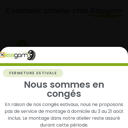
Comment acheter chez
Alsagom
1
Cherchez et trouvez votre modèle de
pneus
Renseignez les dimensions de vos pneus afin
FERMETURE ESTIVALE
d’identifier rapidement les modèles compatibles
Nous sommes en
avec votre véhicule.
congés
En raison de nos congés estivaux, nous ne proposons
pas de service de montage à domicile du 3 au 21 août
2
inclus. Le montage dans notre atelier reste assuré
Faites-les livrer chez vous ou monter en
durant cette période.