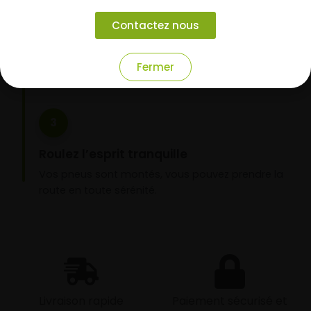
garage partenaire
Contactez nous
Choisissez votre mode de réception : livraison à
domicile ou montage de vos pneus dans l’un de
nos garages partenaires.
Fermer
3
Roulez l’esprit tranquille
Vos pneus sont montés, vous pouvez prendre la
route en toute sérénité.
Livraison rapide
Paiement sécurisé et