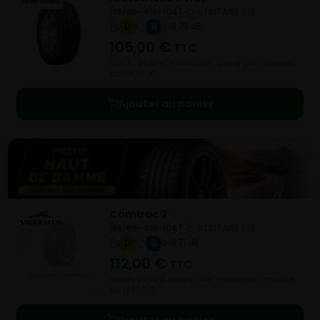
195/65- R16-104T
UTILITAIRE ETE
D
B
B 70 dB
105,00
€
TTC
Vendu 34,50 € moins cher que le prix conseillé
de 139,50 €.
Ajouter au panier
Comtrac 2
195/65- R16-104T
UTILITAIRE ETE
D
B
B 71 dB
112,00
€
TTC
Vendu 27,50 € moins cher que le prix conseillé
de 139,50 €.
Ajouter au panier