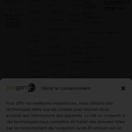
paiements
Vous
4
les
Confidentialité
pouvez
Saisons
marques
nous
Mentions
Noté 4,9 /
contacter
5 avec
Pneus
Michelin
légales
plus de
par email
60 avis
Été
à:
Goodyear
CGV
contact@alsagom.fr
Pneus
Pirelli
CGR
Hiver
ou par
Kleber
Notre
téléphone
Nos
au
atelier
Chaussettes
Hankook
+33 6 78 42
à Neige
Contactez
42 45
.
Dunloop
nous
Pneus
Toyo
Collection
Garages
Compétition
Néolin
partenaires
Gérer le consentement
Pneus
Linglong
Demande
Collection
de devis
standard
Pour offrir les meilleures expériences, nous utilisons des
Demande
technologies telles que les cookies pour stocker et/ou
Pneus
de
accéder aux informations des appareils. Le fait de consentir à
Semi
partenariat
ces technologies nous permettra de traiter des données telles
slick
Ouvrir un
que le comportement de navigation ou les ID uniques sur ce