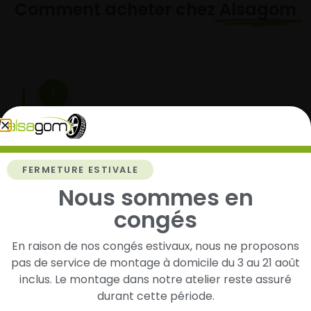
Comment acheter chez
Alsagom
1
Cherchez et trouvez votre modèle de
pneus
Renseignez les dimensions de vos pneus afin
FERMETURE ESTIVALE
d’identifier rapidement les modèles compatibles
Nous sommes en
avec votre véhicule.
congés
En raison de nos congés estivaux, nous ne proposons
2
pas de service de montage à domicile du 3 au 21 août
inclus. Le montage dans notre atelier reste assuré
Faites-les livrer chez vous ou monter en
durant cette période.
garage partenaire