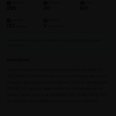
LARGEUR
HAUTEUR
DIAM.
1
2
3
255
40
R21
CHARGE
VITESSE
4
5
102
V
850 kg
240 km/h
Connectez-vous pour vérifier la compatibilité avec vos
véhicules
Description
⌄
Avec le Pneus 4 saisons Uniroyal ALLSEASONEXPERT 3
255/40R21 102V, bénéficiez d’une technologie de pointe
adaptée aux exigences modernes. Doté de dimensions
255/40 R21, ce pneu allie confort et robustesse sur la
durée. Optez pour le ALLSEASONEXPERT 3 255/40R21 102V
et rejoignez des milliers d’automobilistes satisfaits.