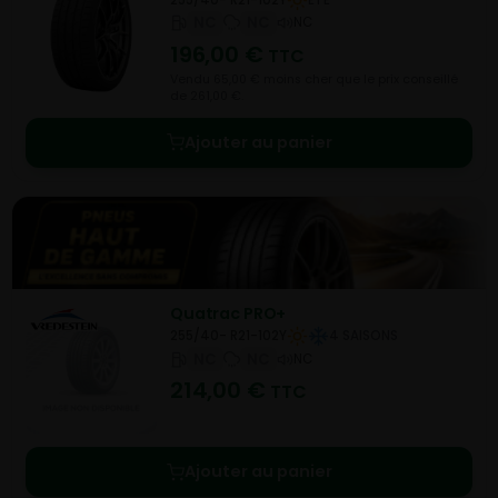
NC
NC
NC
196,00
€
TTC
Vendu 65,00 € moins cher que le prix conseillé
de 261,00 €.
Ajouter au panier
Quatrac PRO+
255/40- R21-102Y
4 SAISONS
NC
NC
NC
214,00
€
TTC
Ajouter au panier