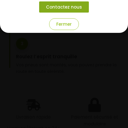
Choisissez votre mode de réception : livraison à
Contactez nous
domicile ou montage de vos pneus dans l’un de
nos garages partenaires.
Fermer
3
Roulez l’esprit tranquille
Vos pneus sont montés, vous pouvez prendre la
route en toute sérénité.
Livraison rapide
Paiement sécurisé et
modulaire