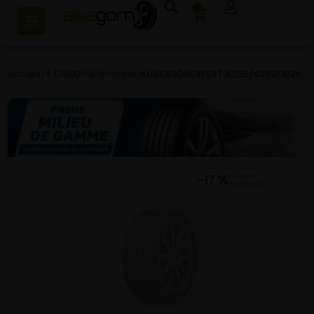
0
Accueil
/
4 SAISONS
/
Uniroyal
/
ALLSEASONEXPERT 3 255/40R21 102V
−17 %
DU PRIX
CONSEILLÉ