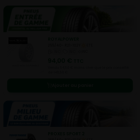
ROYALPOWER
255/40- R21-102Y
ETE
NC
NC
NC
94,00
€
TTC
Vendu 54,50 € moins cher que le prix conseillé
de 148,50 €.
Ajouter au panier
PROXES SPORT 2
255/40- R21-102Y
ETE