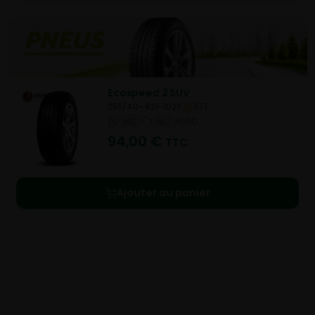
Ecospeed 2 SUV
255/40- R21-102Y
ETE
NC
NC
NC
94,00
€
TTC
Ajouter au panier