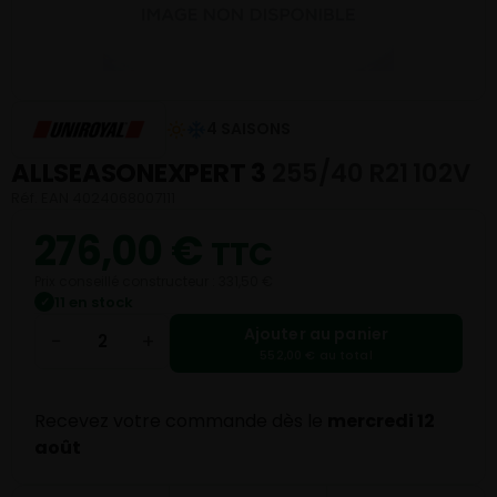
4 SAISONS
ALLSEASONEXPERT 3
255/40 R21 102V
Réf. EAN 4024068007111
276,00
€
TTC
Prix conseillé constructeur : 331,50 €
11 en stock
✓
Ajouter au panier
−
+
552,00 € au total
Recevez votre commande dès le
mercredi 12
août