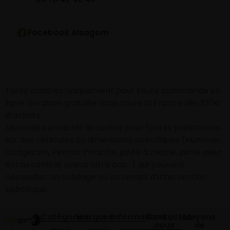
Facebook Alsagom
Tarifs valables uniquement pour toute commande en
ligne. Livraison gratuite dans toute la France dès 100€
d’achats
Merci de contacter le centre pour toutes prestations
sur des véhicules ou dimensions spécifiques (Hummer,
Dodgeram, Ferrari, Porsche, jante à cercle, jante avec
écrou central, pneus ultra bas…) qui peuvent
nécessiter un outillage ou un temps d’intervention
spécifique.
Catégories
Marques
Informations
Contactez-
Moyens
nous
de
Pneus
Toutes
Politique de