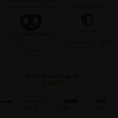
Livraison/Retrait en 24-
48h dans toute la france
Paiement par CB
Garantie
Entreprise Alsacienne
2 ans de garantie sur tous
Notre atelier est installé à
les produits neufs
Dangolsheim
Nos autres marques :
G
Atturo
EVENT
Federal