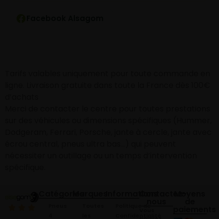
Facebook Alsagom
Tarifs valables uniquement pour toute commande en
ligne. Livraison gratuite dans toute la France dès 100€
d’achats
Merci de contacter le centre pour toutes prestations
sur des véhicules ou dimensions spécifiques (Hummer,
Dodgeram, Ferrari, Porsche, jante à cercle, jante avec
écrou central, pneus ultra bas…) qui peuvent
nécessiter un outillage ou un temps d’intervention
spécifique.
Catégories
Marques
Informations
Contactez-
Moyens
nous
de
Pneus
Toutes
Politique de
paiements
Vous
4
les
Confidentialité
pouvez