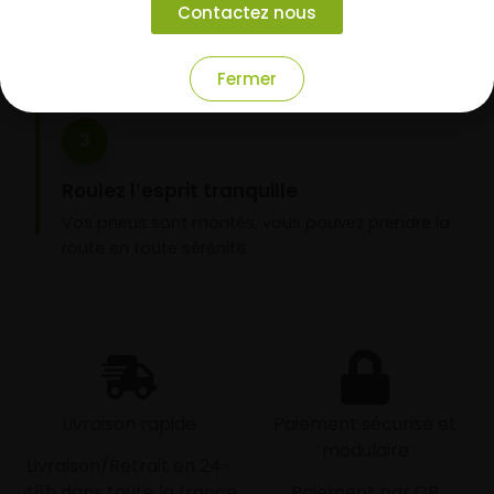
Contactez nous
domicile ou montage de vos pneus dans l’un de
nos garages partenaires.
Fermer
3
Roulez l’esprit tranquille
Vos pneus sont montés, vous pouvez prendre la
route en toute sérénité.
Livraison rapide
Paiement sécurisé et
modulaire
Livraison/Retrait en 24-
48h dans toute la france
Paiement par CB