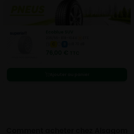
Ecoblue SUV
235/55- R18-104V
ETE
C
B
B 70 dB
76,00
€
TTC
Ajouter au panier
Comment acheter chez
Alsagom