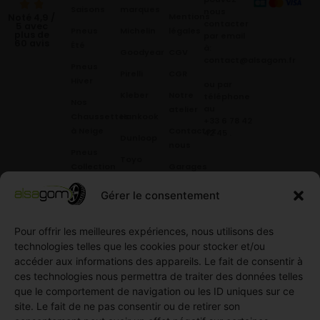
Saisons
marques
nous
Mentions
Noté 4,9 /
contacter
5 avec
Pneus
Michelin
légales
plus de
par email
60 avis
Été
à:
Goodyear
CGV
contact@alsagom.fr
Pneus
Pirelli
CGR
Hiver
ou par
Kleber
Notre
téléphone
Nos
au
atelier
Chaussettes
Hankook
+33 6 78 42
à Neige
Contactez
42 45
.
Dunloop
nous
Pneus
Toyo
Collection
Garages
Compétition
Néolin
partenaires
Gérer le consentement
Pneus
Linglong
Demande
Collection
de devis
Pour offrir les meilleures expériences, nous utilisons des
standard
Demande
technologies telles que les cookies pour stocker et/ou
Pneus
de
accéder aux informations des appareils. Le fait de consentir à
Semi
partenariat
ces technologies nous permettra de traiter des données telles
slick
Ouvrir un
que le comportement de navigation ou les ID uniques sur ce
Pneus
compte
site. Le fait de ne pas consentir ou de retirer son
Utilitaire
professionnel