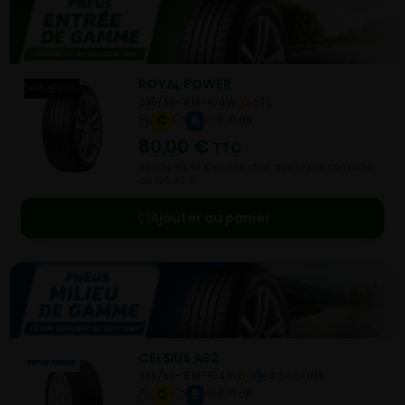
ROYAL POWER
235/55- R18-104W
ETE
C
B
B 71 dB
80,00
€
TTC
Vendu 45,40 € moins cher que le prix conseillé
de 125,40 €.
Ajouter au panier
CELSIUS AS2
235/55- R18-104V
4 SAISONS
C
B
B 71 dB