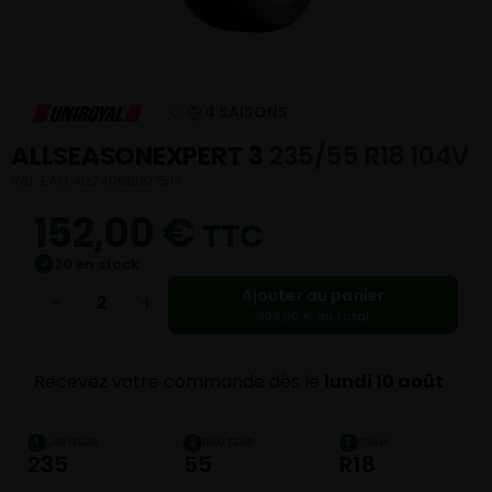
4 SAISONS
ALLSEASONEXPERT 3
235/55 R18 104V
Réf. EAN 4024068007517
152,00
€
TTC
20 en stock
✓
Ajouter au panier
−
+
304,00 € au total
Recevez votre commande dès le
lundi 10 août
LARGEUR
HAUTEUR
DIAM.
1
2
3
235
55
R18