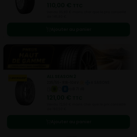
110,00
€
TTC
Vendu 35,80 € moins cher que le prix conseillé
de 145,80 €.
Ajouter au panier
ALL SEASON 2
235/55- R18-104V
4 SAISONS
B
B
B 71 dB
121,00
€
TTC
Vendu 72,50 € moins cher que le prix conseillé
de 193,50 €.
Ajouter au panier