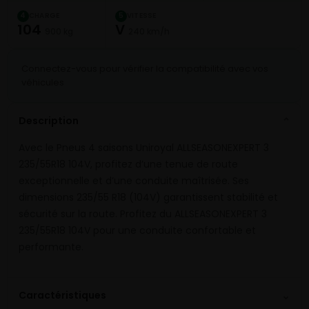
CHARGE
VITESSE
4
5
104
V
900 kg
240 km/h
Connectez-vous pour vérifier la compatibilité avec vos
véhicules
Description
⌄
Avec le Pneus 4 saisons Uniroyal ALLSEASONEXPERT 3
235/55R18 104V, profitez d’une tenue de route
exceptionnelle et d’une conduite maîtrisée. Ses
dimensions 235/55 R18 (104V) garantissent stabilité et
sécurité sur la route. Profitez du ALLSEASONEXPERT 3
235/55R18 104V pour une conduite confortable et
performante.
⌄
Caractéristiques