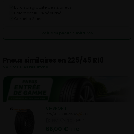
Livraison gratuite dès 2 pneus
✓
Paiement 100 % sécurisé
✓
Garantie 2 ans
✓
Voir des pneus similaires
Pneus similaires en 225/45 R18
Voir tous les résultats →
VI-SPORT
225/45- R18-95W
ETE
NC
NC
NC
66,00
€
TTC