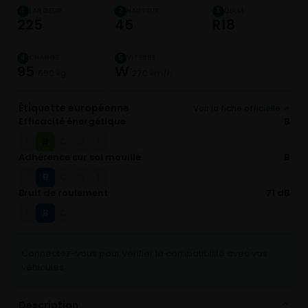
LARGEUR
HAUTEUR
DIAM.
1
2
3
225
45
R18
CHARGE
VITESSE
4
5
95
W
690 kg
270 km/h
Étiquette européenne
Voir la fiche officielle ↗
Efficacité énergétique
B
B
A
C
D
E
Adhérence sur sol mouillé
B
B
A
C
D
E
Bruit de roulement
71 dB
B
A
C
Connectez-vous pour vérifier la compatibilité avec vos
véhicules
Description
⌄