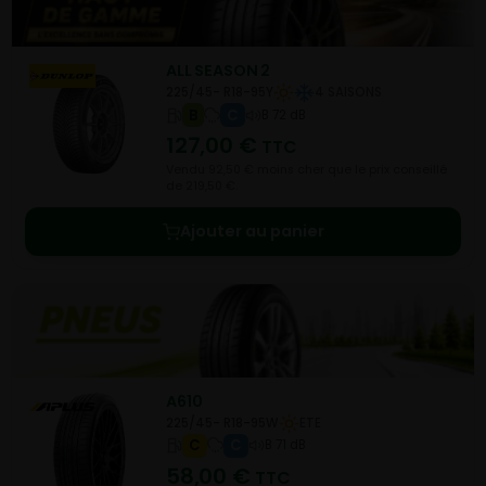
ALL SEASON 2
225/45- R18-95Y
4 SAISONS
B
C
B 72 dB
127,00
€
TTC
Vendu 92,50 € moins cher que le prix conseillé
de 219,50 €.
Ajouter au panier
A610
225/45- R18-95W
ETE
C
C
B 71 dB
58,00
€
TTC