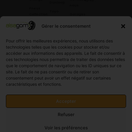
42 45
.
Dunloop
nous
Pneus
Toyo
Collection
Garages
Compétition
Néolin
partenaires
Gérer le consentement
Pneus
Linglong
Demande
Collection
de devis
Pour offrir les meilleures expériences, nous utilisons des
standard
Demande
technologies telles que les cookies pour stocker et/ou
Pneus
de
accéder aux informations des appareils. Le fait de consentir à
Semi
partenariat
ces technologies nous permettra de traiter des données telles
slick
Ouvrir un
que le comportement de navigation ou les ID uniques sur ce
Pneus
compte
site. Le fait de ne pas consentir ou de retirer son
Utilitaire
professionnel
consentement peut avoir un effet négatif sur certaines
4
caractéristiques et fonctions.
Offres
saisons
d’emploi
Pneus
Politique
Accepter
Utilitaire
de
été
cookies
Refuser
Pneus
(UE)
Utilitaire
Voir les préférences
Hiver