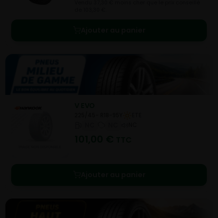
Vendu 37,30 € moins cher que le prix conseillé
de 103,30 €.
Ajouter au panier
V EVO
225/45- R18-95Y
ETE
NC
NC
NC
101,00
€
TTC
Ajouter au panier