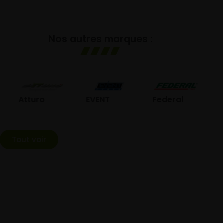
Nos autres marques :
GO
Atturo
EVENT
Federal
Tout voir