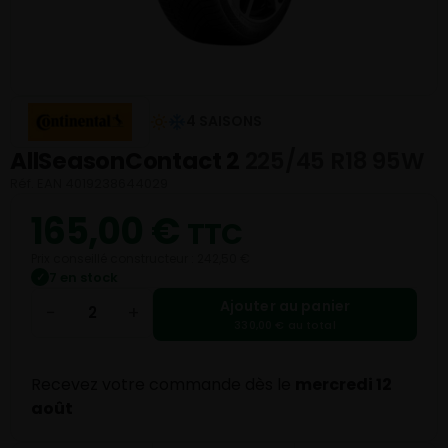
4 SAISONS
AllSeasonContact 2
225/45 R18 95W
Réf. EAN 4019238644029
165,00
€
TTC
Prix conseillé constructeur : 242,50 €
7 en stock
✓
Ajouter au panier
−
+
330,00 € au total
Recevez votre commande dès le
mercredi 12
août