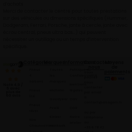
d’achats
Merci de contacter le centre pour toutes prestations
sur des véhicules ou dimensions spécifiques (Hummer,
Dodgeram, Ferrari, Porsche, jante à cercle, jante avec
écrou central, pneus ultra bas…) qui peuvent
nécessiter un outillage ou un temps d’intervention
spécifique.
Catégories
Marques
Informations
Contactez-
Moyens
nous
de
Pneus
Toutes
Politique de
paiements
Vous
4
les
Confidentialité
pouvez
Saisons
marques
nous
Mentions
Noté 4,9 /
contacter
5 avec
Pneus
Michelin
légales
plus de
par email
60 avis
Été
à:
Goodyear
CGV
contact@alsagom.fr
Pneus
Pirelli
CGR
Hiver
ou par
Kleber
Notre
téléphone
Nos
au
atelier
Chaussettes
Hankook
+33 6 78 42
à Neige
Contactez