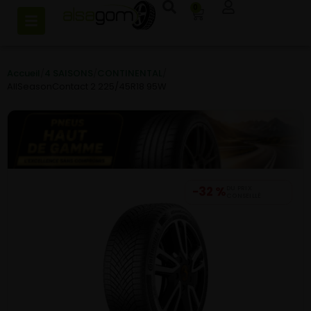
0
Accueil
/
4 SAISONS
/
CONTINENTAL
/
AllSeasonContact 2 225/45R18 95W
−32 %
DU PRIX
CONSEILLÉ