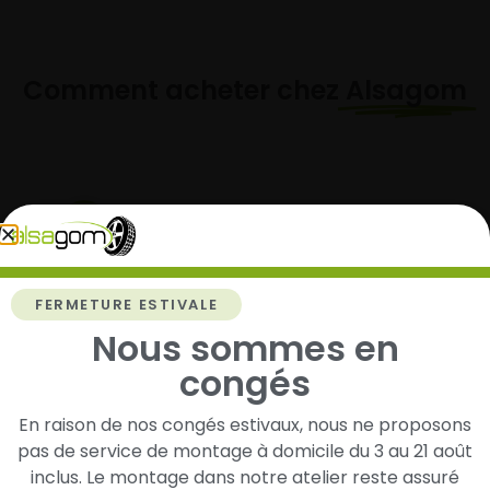
Comment acheter chez
Alsagom
1
Cherchez et trouvez votre modèle de
pneus
FERMETURE ESTIVALE
Renseignez les dimensions de vos pneus afin
Nous sommes en
d’identifier rapidement les modèles compatibles
congés
avec votre véhicule.
En raison de nos congés estivaux, nous ne proposons
pas de service de montage à domicile du 3 au 21 août
inclus. Le montage dans notre atelier reste assuré
2