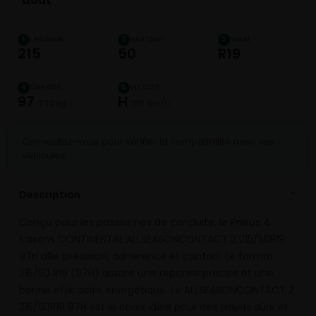
août
LARGEUR
HAUTEUR
DIAM.
1
2
3
215
50
R19
CHARGE
VITESSE
4
5
97
H
730 kg
210 km/h
Connectez-vous pour vérifier la compatibilité avec vos
véhicules
Description
⌄
Conçu pour les passionnés de conduite, le Pneus 4
saisons CONTINENTAL ALLSEASONCONTACT 2 215/50R19
97H allie précision, adhérence et confort. Le format
215/50 R19 (97H) assure une réponse précise et une
bonne efficacité énergétique. Le ALLSEASONCONTACT 2
215/50R19 97H est le choix idéal pour des trajets sûrs et