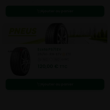
Ajouter au panier
Ecsta PS71 EV
215/50- R19-97V
ETE
NC
NC
NC
120,00
€
TTC
Ajouter au panier