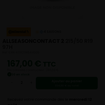
4 SAISONS
ALLSEASONCONTACT 2
215/50 R19
97H
Réf. EAN 4019238644005
167,00
€
TTC
Prix conseillé constructeur : 263,50 €
30 en stock
✓
Ajouter au panier
−
+
334,00 € au total
Recevez votre commande dès le
mercredi 12