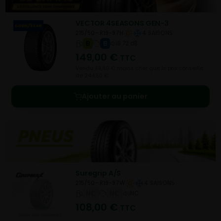
VECTOR 4SEASONS GEN-3
215/50- R19-97H
4 SAISONS
B
B
B 72 dB
149,00
€
TTC
Vendu 86,50 € moins cher que le prix conseillé
de 244,50 €.
Ajouter au panier
Suregrip A/S
215/50- R19-97W
4 SAISONS
NC
NC
NC
108,00
€
TTC