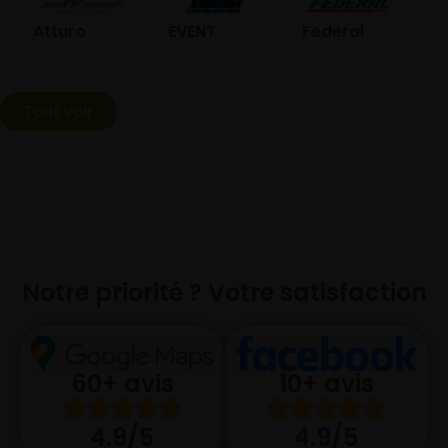
GO
Atturo
EVENT
Federal
Tout voir
Notre priorité ? Votre satisfaction
10+ avis
60+ avis
4.9/5
4.9/5