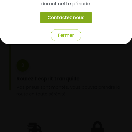
durant cette période.
Faites-les livrer chez vous ou monter en
garage partenaire
Contactez nous
Choisissez votre mode de réception : livraison à
domicile ou montage de vos pneus dans l’un de
Fermer
nos garages partenaires.
3
Roulez l’esprit tranquille
Vos pneus sont montés, vous pouvez prendre la
route en toute sérénité.