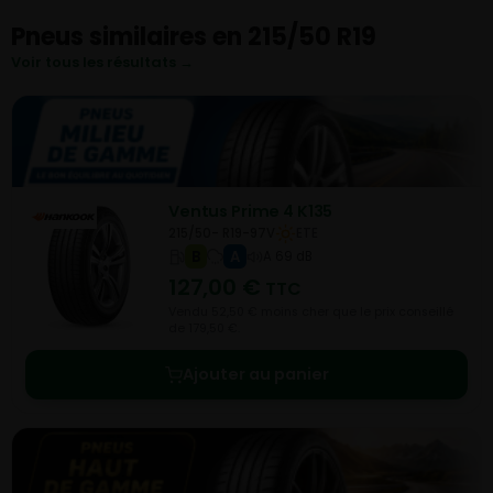
Pneus similaires en 215/50 R19
Voir tous les résultats →
Ventus Prime 4 K135
215/50- R19-97V
ETE
B
A
A 69 dB
127,00
€
TTC
Vendu 52,50 € moins cher que le prix conseillé
de 179,50 €.
Ajouter au panier