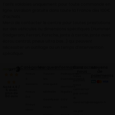
Tarifs valables uniquement pour toute commande en
ligne. Livraison gratuite dans toute la France dès 100€
d’achats
Merci de contacter le centre pour toutes prestations
sur des véhicules ou dimensions spécifiques (Hummer,
Dodgeram, Ferrari, Porsche, jante à cercle, jante avec
écrou central, pneus ultra bas…) qui peuvent
nécessiter un outillage ou un temps d’intervention
spécifique.
Catégories
Marques
Informations
Contactez-
Moyens
nous
de
Pneus
Toutes
Politique de
paiements
Vous
4
les
Confidentialité
pouvez
Saisons
marques
nous
Mentions
Noté 4,9 /
contacter
5 avec
Pneus
Michelin
légales
plus de
par email
60 avis
Été
à:
Goodyear
CGV
contact@alsagom.fr
Pneus
Pirelli
CGR
Hiver
ou par
Kleber
Notre