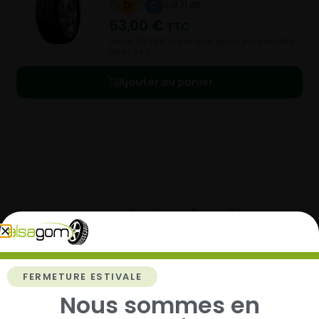
D
C
B 71 dB
53,00
€
TTC
Vendu 30,30 € moins cher que le prix conseillé
de 83,30 €.
Ajouter au panier
Comment acheter chez
Alsagom
FERMETURE ESTIVALE
Nous sommes en
1