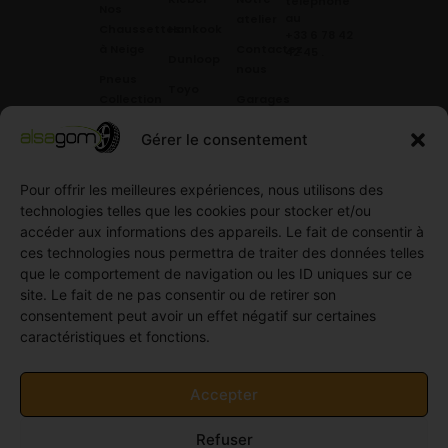
téléphone
Nos
au
atelier
Chaussettes
Hankook
+33 6 78 42
à Neige
Contactez
42 45
.
Dunloop
nous
Pneus
Toyo
Collection
Garages
Compétition
Néolin
partenaires
Gérer le consentement
Pneus
Linglong
Demande
Collection
de devis
Pour offrir les meilleures expériences, nous utilisons des
standard
Demande
technologies telles que les cookies pour stocker et/ou
Pneus
de
accéder aux informations des appareils. Le fait de consentir à
Semi
partenariat
ces technologies nous permettra de traiter des données telles
slick
Ouvrir un
que le comportement de navigation ou les ID uniques sur ce
Pneus
compte
site. Le fait de ne pas consentir ou de retirer son
Utilitaire
professionnel
consentement peut avoir un effet négatif sur certaines
4
caractéristiques et fonctions.
Offres
saisons
d’emploi
Pneus
Politique
Accepter
Utilitaire
de
été
cookies
Refuser