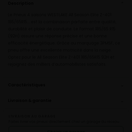
Description
⌄
Le Pneus 4 saisons WESTLAKE All Season Elite Z-401
185/65R15… est la combinaison parfaite entre qualité,
durabilité et plaisir de conduite. Le format 185/65 R15
(92H) assure une réponse précise et une bonne
efficacité énergétique. Grâce au marquage 3PMSF, ce
pneu offre une excellente motricité dans la neige.
Optez pour le All Season Elite Z-401 185/65R15 92H et
rejoignez des milliers d’automobilistes satisfaits.
⌄
Caractéristiques
⌄
Livraison & garantie
LIVRAISON AU GARAGE
Faites livrer vos pneus directement chez un garage du réseau.
Choisir un garage