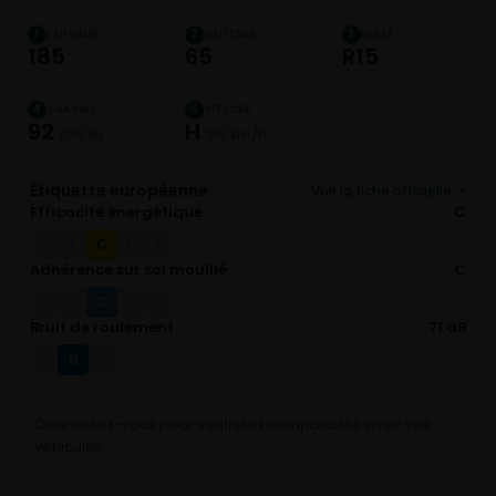
LARGEUR
HAUTEUR
DIAM.
1
2
3
185
65
R15
CHARGE
VITESSE
4
5
92
H
630 kg
210 km/h
Étiquette européenne
Voir la fiche officielle ↗
Efficacité énergétique
C
C
A
B
D
E
Adhérence sur sol mouillé
C
C
A
B
D
E
Bruit de roulement
71 dB
B
A
C
Connectez-vous pour vérifier la compatibilité avec vos
véhicules