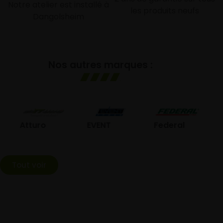
Notre atelier est installé à
les produits neufs
Dangolsheim
Nos autres marques :
GO
Atturo
EVENT
Federal
Tout voir