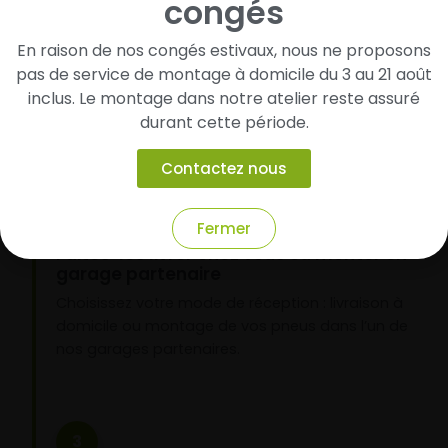
congés
Cherchez et trouvez votre modèle de
pneus
En raison de nos congés estivaux, nous ne proposons
Renseignez les dimensions de vos pneus afin
pas de service de montage à domicile du 3 au 21 août
d’identifier rapidement les modèles compatibles
inclus. Le montage dans notre atelier reste assuré
avec votre véhicule.
durant cette période.
Contactez nous
2
Fermer
Faites-les livrer chez vous ou monter en
garage partenaire
Choisissez votre mode de réception : livraison à
domicile ou montage de vos pneus dans l’un de
nos garages partenaires.
3