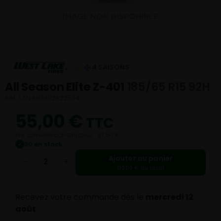
4 SAISONS
All Season Elite Z-401
185/65 R15 92H
Réf. EAN 6938112622534
55,00
€
TTC
Prix conseillé constructeur : 87,50 €
30 en stock
✓
Ajouter au panier
−
+
110,00 € au total
Recevez votre commande dès le
mercredi 12
août