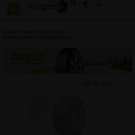
0
Accueil
/
4 SAISONS
/
WESTLAKE
/
All Season Elite Z-401 185/65R15 92H
−37 %
DU PRIX
CONSEILLÉ