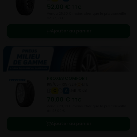
52,00
€
TTC
Vendu 25,50 € moins cher que le prix conseillé
de 77,50 €.
Ajouter au panier
PROXES COMFORT
185/65- R15-92H
ETE
C
A
B 70 dB
70,00
€
TTC
Vendu 23,00 € moins cher que le prix conseillé
de 93,00 €.
Ajouter au panier