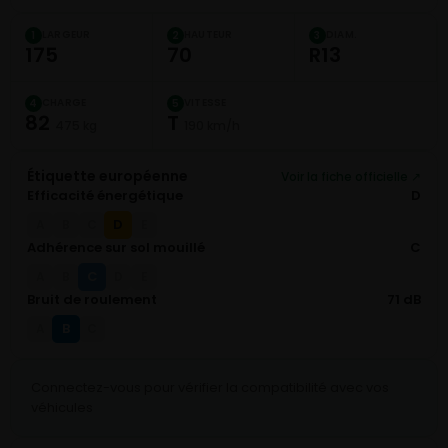
LARGEUR
HAUTEUR
DIAM.
1
2
3
175
70
R13
CHARGE
VITESSE
4
5
82
T
475 kg
190 km/h
Étiquette européenne
Voir la fiche officielle ↗
Efficacité énergétique
D
D
A
B
C
E
Adhérence sur sol mouillé
C
C
A
B
D
E
Bruit de roulement
71 dB
B
A
C
Connectez-vous pour vérifier la compatibilité avec vos
véhicules