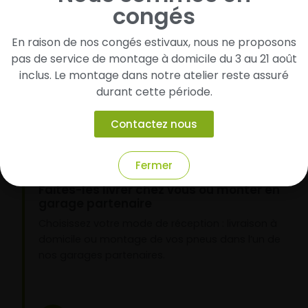
congés
Cherchez et trouvez votre modèle de
En raison de nos congés estivaux, nous ne proposons
pneus
pas de service de montage à domicile du 3 au 21 août
Renseignez les dimensions de vos pneus afin
inclus. Le montage dans notre atelier reste assuré
d’identifier rapidement les modèles compatibles
durant cette période.
avec votre véhicule.
Contactez nous
2
Fermer
Faites-les livrer chez vous ou monter en
garage partenaire
Choisissez votre mode de réception : livraison à
domicile ou montage de vos pneus dans l’un de
nos garages partenaires.