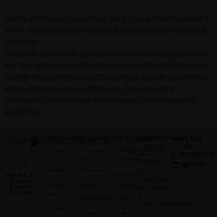
Tarifs valables uniquement pour toute commande en
ligne. Livraison gratuite dans toute la France dès 100€
d’achats
Merci de contacter le centre pour toutes prestations
sur des véhicules ou dimensions spécifiques (Hummer,
Dodgeram, Ferrari, Porsche, jante à cercle, jante avec
écrou central, pneus ultra bas…) qui peuvent
nécessiter un outillage ou un temps d’intervention
spécifique.
Catégories
Marques
Informations
Contactez-
Moyens
nous
de
Pneus
Toutes
Politique de
paiements
Vous
4
les
Confidentialité
pouvez
Saisons
marques
nous
Mentions
Noté 4,9 /
contacter
5 avec
Pneus
Michelin
légales
plus de
par email
60 avis
Été
à:
Goodyear
CGV
contact@alsagom.fr
Pneus
Pirelli
CGR