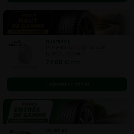
QUATRAC 5
175/70- R13-82T
4 SAISONS
NC
NC
NC
74,00
€
TTC
Ajouter au panier
VI-782 AS