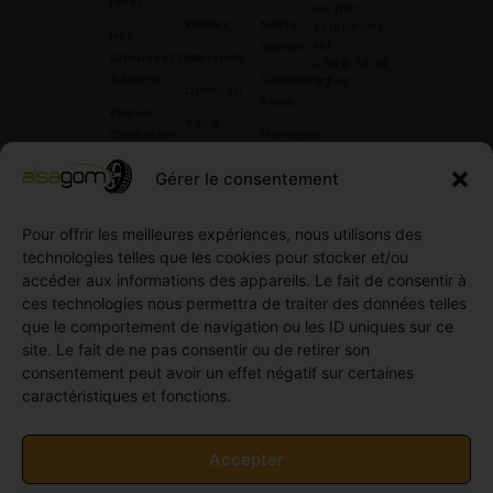
Hiver
ou par
Kleber
Notre
téléphone
Nos
au
atelier
Chaussettes
Hankook
+33 6 78 42
à Neige
Contactez
42 45
.
Dunloop
nous
Pneus
Toyo
Collection
Garages
Compétition
Néolin
partenaires
Gérer le consentement
Pneus
Linglong
Demande
Collection
de devis
standard
Pour offrir les meilleures expériences, nous utilisons des
Demande
technologies telles que les cookies pour stocker et/ou
Pneus
de
accéder aux informations des appareils. Le fait de consentir à
Semi
partenariat
ces technologies nous permettra de traiter des données telles
slick
Ouvrir un
que le comportement de navigation ou les ID uniques sur ce
Pneus
compte
site. Le fait de ne pas consentir ou de retirer son
Utilitaire
professionnel
consentement peut avoir un effet négatif sur certaines
4
caractéristiques et fonctions.
Offres
saisons
d’emploi
Pneus
Politique
Accepter
Utilitaire
de
été