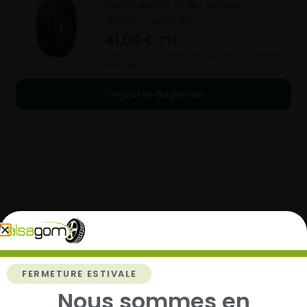
175/70- R13-82T
4 SAISONS
NC
NC
NC
41,00
€
TTC
Vendu 26,60 € moins cher que le prix conseillé
de 67,60 €.
Ajouter au panier
Comment acheter chez
Alsagom
FERMETURE ESTIVALE
Nous sommes en
1