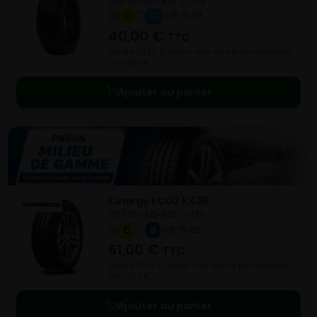
175/70- R13-82T
ETE
C
C
B 70 dB
40,00
€
TTC
Vendu 24,50 € moins cher que le prix conseillé
de 64,50 €.
Ajouter au panier
Kinergy ECO2 K435
175/70- R13-82T
ETE
C
B
B 70 dB
61,00
€
TTC
Vendu 12,00 € moins cher que le prix conseillé
de 73,00 €.
Ajouter au panier