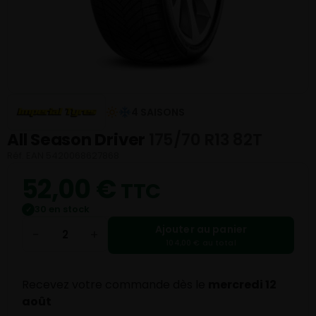
4 SAISONS
All Season Driver
175/70 R13 82T
Réf. EAN 5420068627868
52,00
€
TTC
30 en stock
✓
Ajouter au panier
−
+
104,00 € au total
Recevez votre commande dès le
mercredi 12
août