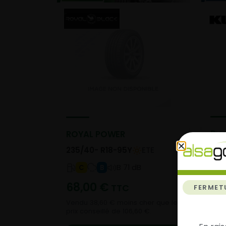
Dyn
ROYAL POWER
235
235/40- R18-95Y
ETE
B 71 dB
C
B
10
68,00
€
TTC
FERMET
Vendu 38,60 € moins cher que le
prix conseillé de 106,60 €.