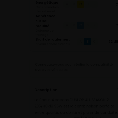
énergétique
C
A
B
D
E
Consommation
de carburant
Adhérence
sur sol
C
A
B
D
E
mouillé
Distance de
freinage
Bruit de roulement
B
72 d
A
C
Niveau sonore extérieur
Connectez-vous pour vérifier la compatibilité
avec vos véhicules
Description
Le Pneus 4 saisons DUNLOP ALL SEASON 2
235/40R18 95W est la combinaison parfaite
entre qualité, durabilité et plaisir de conduite.