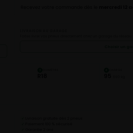
Recevez votre commande dès le
mercredi 12 
LIVRAISON AU GARAGE
Faites livrer vos pneus directement chez un garage du réseau.
Choisir un g
DIAMÈTRE
CHARGE
3
4
R18
95
690 kg
Livraison gratuite dès 2 pneus
✓
Paiement 100 % sécurisé
✓
Garantie 2 ans
✓