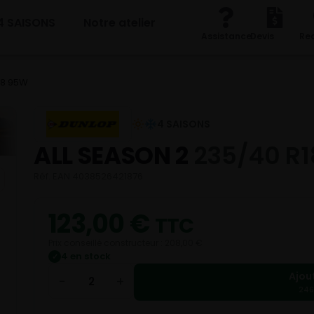
4 SAISONS
Notre atelier
Assistance
Devis
Re
18 95W
4 SAISONS
ALL SEASON 2
235/40 R
Réf. EAN 4038526421876
123,00
€
TTC
Prix conseillé constructeur : 208,00 €
4 en stock
✓
Ajou
−
+
246