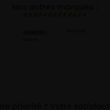
Nos autres marques :
GOLDLINE
GISLAVED
eral
re priorité ? Votre satisfac