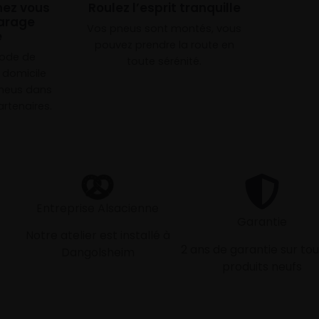
chez vous
Roulez l’esprit tranquille
arage
Vos pneus sont montés, vous
e
pouvez prendre la route en
mode de
toute sérénité.
à domicile
neus dans
rtenaires.
Entreprise Alsacienne
Garantie
Notre atelier est installé à
2 ans de garantie sur tou
Dangolsheim
produits neufs