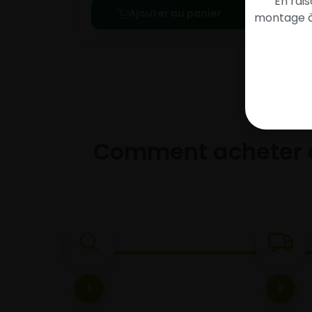
En rai
Ajouter au panier
montage à 
Comment acheter 
1
2