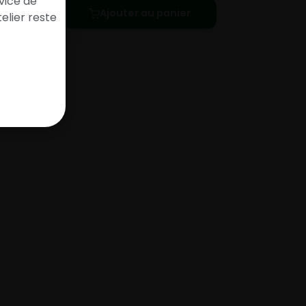
vice de
Ajouter au panier
elier reste