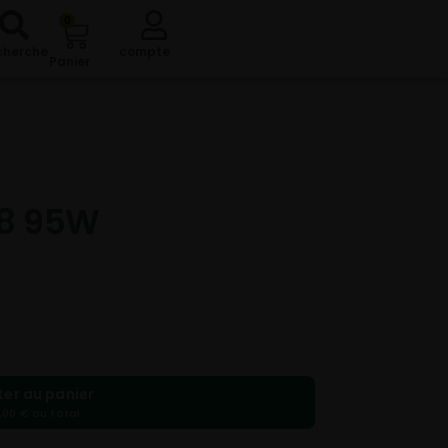
0
cherche
compte
Panier
18 95W
ter au panier
,00 € au total