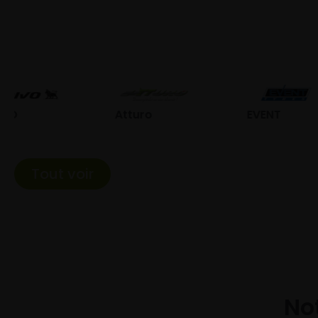
Atturo
EVENT
Fed
Tout voir
Not