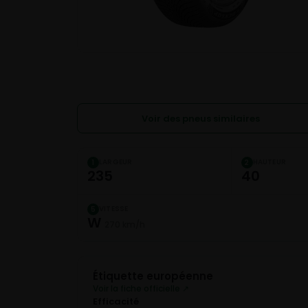
Voir des pneus similaires
LARGEUR
HAUTEUR
1
2
235
40
VITESSE
5
W
270 km/h
Étiquette européenne
Voir la fiche officielle ↗
Efficacité